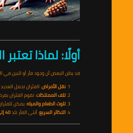
أولًا: لماذا تعت
قد يظن البعض أن وجود فأر أو اثنين في ا
نقل الأمراض
: الفئران تحمل العديد
تلف الممتلكات
: تقوم الفئران بقرض
تلوث الطعام والمياه
: يمكن للفئران
التكاثر السريع
: أنثى الفأر تلد
40 إلى 60 فأرًا سنويًا