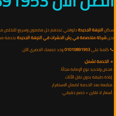
اتصل الآن 01010891953 / أفضل خصم
سكان
النزهة الجديدة
دلوقتي عندهم حل مضمون وسريع للتخلص من ا
نحن
شركة متخصصة في رش الحشرات في النزهة الجديدة
بخدمة ممت
📞 كلمنا على
01010891953
وخد خصمك الحصري الآن.
🔹
الخدمة تشمل:
. فحص وتحديد نوع الإصابة مجانًا.
. إبادة دقيقة بدون نقل الأثاث.
. متابعة بعد الخدمة لضمان الاستقرار.
. أسعار لا تقارن + خصم حقيقي.