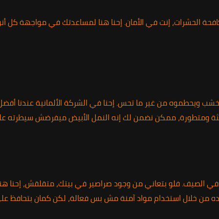
حة الحشرات، إنت في الأمان. إحنا هنا لمساعدتك في مواجهة كل أنوا
 الخشب ويحطموه من غير ما تحس. إحنا في الشركة الألمانية عندنا أفض
يثة ومتطورة، ممكن نضمن لك إنه النمل الأبيض ميفرضش سيطرته عل
ي الصيف. فلو بتعاني من وجود صراصير في بيتك، متقلقش، إحنا هنا!
وده من خلال استخدام مواد آمنة مش بس فعالة، لكن كمان بتحافظ عل