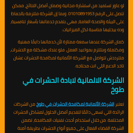
لو عاوز تستفيد من استشارة مجانية وضمان أفضل النتائج، ممكن
تتصل على الرقم 01010891953. وبما إن الشركة ملتزمة بالحفاظ
على البيئة والصحة العامة، فهي بتقدم خدماتها بأسعار تنافسية،
وده بيخليها مناسبة لكل الميزانيات.
كمان الشركة عندها سمعة ممتازة لأن خدماتها دايمًا مهنية
ومكتملة وبتلتزم بمواعيد العمل. فلو عندك مشكلة مع الحشرات،
متترددش تتواصل مع الشركة الألمانية لمكافحة الحشرات عشان
تاخد الدعم اللي انت محتاجه.
الشركة الالمانية لابادة الحشرات في
طوخ
تعتبر
الشركة الألمانية لمكافحة الحشرات في طوخ
من الشركات
الرائدة التي تسعى دائمًا لتقديم أفضل الحلول لمشاكل الحشرات
المختلفة. من خلال استخدام أحدث تقنيات المكافحة، تضمن
الشركة القضاء الفعال على جميع أنواع الحشرات بطريقة آمنة