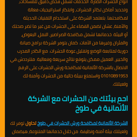
أنواع الحشرات الضارة. الخدمات تشمل فحص دقيق للمساحات،
وتحديد أماكن تكاثر الحشرات، وابتكار استراتيجيات فعالة
لمكافحتها. بتعتمد الشركة على استخدام التقنيات الحديثة
والآمنة، عشان تضمن القضاء على الحشرات من غير ما تضر صحتك
أو البيئة. خدماتها تشمل مكافحة الصراصير، النمل، البعوض،
والفئران وغيرها من الآفات. كمان بتوفر الشركة برامج صيانة
دورية لمتابعة الوضع وتقليل عودة الحشرات. مع الكادر المدرب
والخبير، العميل ممكن يتوقع نتائج سريعة وفعالية. متترددش في
الاتصال بالشركة الألمانية لمكافحة ورش الحشرات على الرقم
01010891953 واستمتع ببيئة خالية من الحشرات وآمنة لك
ولعيلتك.
احمِ بيئتك من الحشرات مع الشركة
الألمانية في طوخ
الشركة الألمانية لمكافحة ورش الحشرات في طوخ
تحاول
توفر لك
ولعيلتك بيئة آمنة ونظيفة. من خلال خدماتها المتنوعة، هيضمان