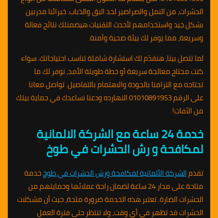
الحشرات، من النمل والصراصير لحد البق والذباب. خبرائنا مدربين
بشكل جيد واستخدامهم لأحدث التقنيات هيضمنلك نتائج فعالة
وسريعة، مما يوفر لك بيئة صحية وآمنة.
لما تتصل بينا، هنقدّم لك استشارة شاملة تناسب احتياجاتك. سواء
كنت محتاج معالجة سريعة أو خطة طويلة الأمد، نوفر لك ما
تحتاجه مع التزامنا بالجودة والاهتمام بالتفاصيل. تواصل معانا
على الرقم 01010891953 النهارده ودعنا نساعدك في حماية بيتك
من الآفات!
خدمة 24 ساعة مع الشركة الالمانية
لمكافحة و رش الحشرات في طوخ
تقدم
الشركة الألمانية لمكافحة ورش الحشرات في طوخ
خدمة
متاحة على مدار 24 ساعة لضمان راحة عملائها وحمايتهم من
الحشرات الضارة. تعتبر هذه الخدمة ضرورة ملحة، حيث أن مشكلات
الحشرات قد تظهر في أي وقت، ولا تنتظر حتى فترة العمل