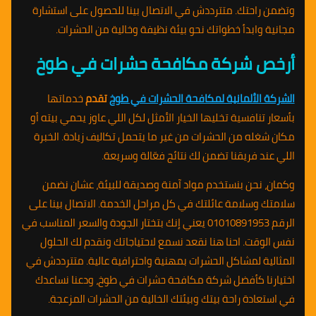
وتضمن راحتك. متترددش في الاتصال بينا للحصول على استشارة
مجانية وابدأ خطواتك نحو بيئة نظيفة وخالية من الحشرات.
أرخص شركة مكافحة حشرات في طوخ
الشركة الألمانية لمكافحة الحشرات في طوخ
تقدم
خدماتها
بأسعار تنافسية تخليها الخيار الأمثل لكل اللي عاوز يحمي بيته أو
مكان شغله من الحشرات من غير ما يتحمل تكاليف زيادة. الخبرة
اللي عند فريقنا تضمن لك نتائج فعّالة وسريعة.
وكمان، نحن بنستخدم مواد آمنة وصديقة للبيئة، عشان نضمن
سلامتك وسلامة عائلتك في كل مراحل الخدمة. الاتصال بينا على
الرقم 01010891953 يعني إنك بتختار الجودة والسعر المناسب في
نفس الوقت. احنا هنا نقعد نسمع لاحتياجاتك ونقدم لك الحلول
المثالية لمشاكل الحشرات بمهنية واحترافية عالية. متترددش في
اختيارنا كأفضل شركة مكافحة حشرات في طوخ، ودعنا نساعدك
في استعادة راحة بيتك وبيئتك الخالية من الحشرات المزعجة.