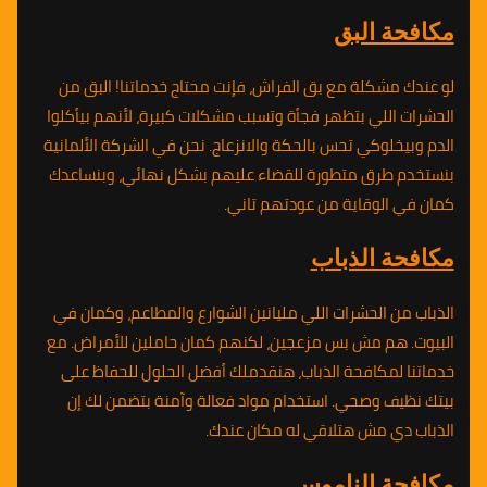
مكافحة البق
لو عندك مشكلة مع بق الفراش، فإنت محتاج خدماتنا! البق من
الحشرات اللي بتظهر فجأة وتسبب مشكلات كبيرة، لأنهم بيأكلوا
الدم وبيخلوكي تحس بالحكة والانزعاج. نحن في الشركة الألمانية
بنستخدم طرق متطورة للقضاء عليهم بشكل نهائي، وبنساعدك
كمان في الوقاية من عودتهم تاني.
مكافحة الذباب
الذباب من الحشرات اللي مليانين الشوارع والمطاعم، وكمان في
البيوت. هم مش بس مزعجين، لكنهم كمان حاملين للأمراض. مع
خدماتنا لمكافحة الذباب، هنقدملك أفضل الحلول للحفاظ على
بيتك نظيف وصحي. استخدام مواد فعالة وآمنة بتضمن لك إن
الذباب دي مش هتلاقي له مكان عندك.
مكافحة الناموس