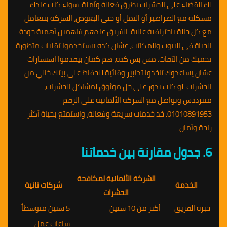
لك القضاء على الحشرات بطرق فعالة وآمنة. سواء كنت عندك
مشكلة مع الصراصير أو النمل أو حتى البعوض، الشركة بتتعامل
مع كل حالة باحترافية عالية. الفريق عندهم فاهمين أهمية جودة
الحياة في البيوت والمكاتب، عشان كده بيستخدموا تقنيات متطورة
تحميك من الآفات. مش بس كده، هم كمان بيقدموا استشارات
عشان يساعدوك تاخدوا تدابير وقائية للحفاظ على بيتك خالي من
الحشرات. لو كنت بدور على حل موثوق لمشاكل الحشرات،
متترددش وتواصل مع الشركة الألمانية على الرقم
01010891953. خد خدمات سريعة وفعالة، واستمتع بحياة أكثر
راحة وأمان.
6. جدول مقارنة بين خدماتنا
الشركة الألمانية لمكافحة
الخدمة
شركات تانية
الحشرات
خبرة الفريق
أكتر من 10 سنين
5 سنين متوسطاً
ساعات عمل