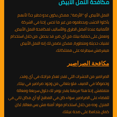
مكافحة النمل الأبيض
النمل الأبيض، أو “الأرضة”، ممكن يكون عدو خطير جدًا لأنهم
يأكلوا الخشب ويحطموه من غير ما تحس. إحنا في الشركة
الألمانية عندنا أفضل الطرق والأساليب لمكافحة النمل الأبيض،
ونعمل على حماية بيتك من أي ضرر قد يحصل. من خلال استخدام
تقنيات حديثة ومتطورة، ممكن نضمن لك إنه النمل الأبيض
ميفرضش سيطرته على ممتلكاتك.
مكافحة الصراصير
الصراصير من الحشرات اللي تقدر تعكر مزاجك في أي وقت،
وخصوصًا في الصيف. فلو بتعاني من وجود صراصير في بيتك،
متقلقش، إحنا هنا! فريقنا يقدر يوفر لك حلول سريعة وفعالة
للقضاء على الصراصير، سواء كان في المطبخ أو أي مكان تاني في
المنزل. وده من خلال استخدام مواد آمنة مش بس فعالة، لكن
كمان بتحافظ على صحة عيلتك.