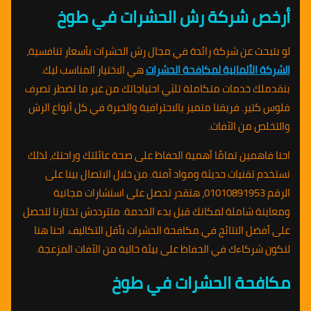
أرخص شركة رش الحشرات في طوخ
لو بتبحث عن شركة رائدة في مجال رش الحشرات بأسعار تنافسية،
الشركة الألمانية لمكافحة الحشرات
هي الاختيار المناسب ليك.
بنقدملك خدمات متكاملة تلبّي احتياجاتك من غير ما تضطر تصرف
فلوس كتير. فريقنا متميز بالاحترافية والخبرة في كل أنواع الرش
والتخلص من الآفات.
احنا فاهمين تمامًا أهمية الحفاظ على صحة عائلتك وراحتك، لذلك
نستخدم تقنيات حديثة ومواد آمنة. من خلال الاتصال بينا على
الرقم 01010891953، هتقدر تحصل على استشارات مجانية
ومعاينة شاملة لمكانك قبل بدء الخدمة. متترددش تختارنا لتحصل
على أفضل النتائج في مكافحة الحشرات بأقل التكاليف. احنا هنا
لنكون شركاءك في الحفاظ على بيئة خالية من الآفات المزعجة.
مكافحة الحشرات في طوخ