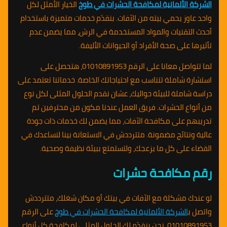
الشركة الألمانية لمكافحة الحشرات في طوخ
الخيار الأمثل لكل
واحد عاوز يحمي بيته من الآفات. بنقدّم خدمات متميزة باستخدام
أحدث التقنيات والمواد المستخدمة في الرش، مما يضمن عدم
تأثيرها على صحة الأفراد أو الحيوانات الأليفة.
لما تتواصل معانا على الرقم 01010891953، هتحصل على
استشارة شاملة تتناسب مع احتياجاتك الخاصة. خدماتنا تعتمد على
دراسة شاملة للبيئة حواليك، عشان نقدم الحلول المثلى لكل نوع
من أنواع الحشرات. فريق العمل عندنا مكون من محترفين تم
تدريبهم على مكافحة الآفات، مما يضمن لك خدمات ذات جودة
عالية ونتائج مضمونة. متترددش في الاستعانة بينا لنساعدك في
القضاء على كل ما يزعجك، ولتستمتع ببيئة نظيفة وصحية.
رقم مكافحة حشرات
لو عندك مشكلة مع الآفات في بيتك أو مكان شغلك، متترددش
واتصل ب
الشركة الألمانية لمكافحة الحشرات في طوخ
على الرقم
01010891953. نحن بنقدّم لك الحلول المثلى لمكافحة كل أنواع