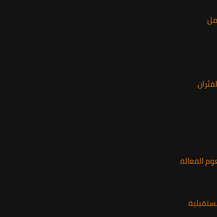
مل:
فئران.
وم الفعالة.
ستقبلية.