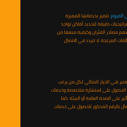
 الفيوم
. تتميز بخدماتها المميزة
اتيجيات دقيقة لتحديد أماكن تواجد
 فهم مصادر الفئران وكيفية منعها من
وعائلتك من هذه الآفات المزعجة. لا تتردد في الاتصال
تبر هي الخيار المثالي لكل من يرغب
لآفات المزعجة. من خلال الاتصال بالرقم 01010891953، يمكن للعملاء الحصول على استشارة متخصصة وخدمات
ر على الصحة العامة أو البيئة. كما
صال بالرقم المذكور للحصول على خدمات