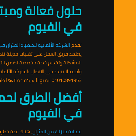
حلول فعالة ومبتك
في الفيوم
تقدم
الشركة الألمانية لاصطياد الفئران ف
يعتمد فريق العمل على تقنيات حديثة تتض
المشكلة وتقديم خطة مخصصة تضمن التعامل 
وآمنة. لا تتردد في الاتصال بالشركة الأل
01010891953. تمنح الشركة عملاءها طمأنينة بأن منازلهم ستكون خالية من الفئران وبأعلى معايير الجودة.
أفضل الطرق لحماي
في الفيوم
ل
حماية منزلك من الفئران
، هناك عدة خطوا