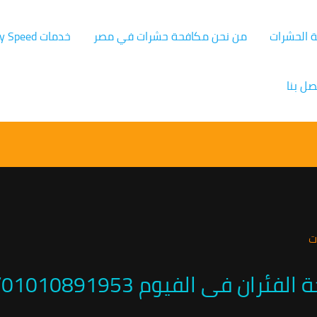
ة الحشرات
من نحن مكافحة حشرات في مصر
خدمات Germany Speed
صل بنا
الفيوم 01010891953/اتصل الان