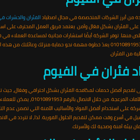
ة من أبرز الشركات المتخصصة في مجال اصطياد
الفئران والحشرات في
 على الفئران بشكل فعّال وآمن. يعتمد فريق العمل المحترف على استر
خلص منها. توفر الشركة أيضًا استشارات مجانية لمساعدة العملاء في
العودة. إن التواصل مع الشركة عبر الرقم 01010891953 يعدّ خطوة مهمة نحو حماية منزلك 
ة من الفئران.
 فئران في الفيوم
 تقديم أفضل خدمات لمكافحة الفئران بشكل احترافي وفعّال، حيث تع
في حماية منزله أو مكان عمله من هذه ا
كة على استخدام أفضل المواد والأساليب الآمنة التي تضمن عدم التأثي
ل في أسرع وقت ممكن لتقديم الحلول الفورية. لذا، لا تتردد في الات
ان بيئة آمنة وصحية لك ولأسرتك.