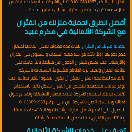
اتصل على الرقم 01010891953. تمنح الشركة عملاءها طمأنينة بأن
منازلهم ستكون خالية من الفئران وبأعلى معايير الجودة.
أفضل الطرق لحماية منزلك من الفئران
مع الشركة الألمانية في مكرم عبيد
ل
حماية منزلك من الفئران
، هناك عدة خطوات يمكن اتخاذها لضمان
عدم دخولها. أولاً، تأكد من سد جميع الفتحات والشقوق في الجدران
والأرضيات، حيث يمكن للفئران الدخول من خلالها. ثانياً، حافظ على
نظافة المنزل وتجنب ترك الطعام مكشوفاً. الاستعانة بالشركة
الألمانية لمكافحة الفئران يمكن أن تكون الخطوة الأكثر فعالية، حيث
توفر خدمات متخصصة للتخلص من الفئران بشكل دائم. باستخدام
تقنيات حديثة، تستطيع الشركة تحديد مصادر المشكلة وتقديم حلول
فعالة ومناسبة. اتصل بالشركة الآن على الرقم 01010891953
للحصول على تقييم شامل لمنزلك وأنشطة وقائية تهدف لحمايتك
وعائلتك من الفئران، مما يضمن لك بيئة صحية وآمنة.
تعرف على خدمات الشركة الألمانية