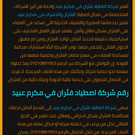
تُعتبر
شركة اصطياد فئران في مكرم عبيد
واحدة من أبرز الشركات
المتخصصة في مجال اصطياد
الفئران والحشرات في مكرم عبيد
.
تتميز بخدماتها المميزة والتقنيات الحديثة التي تساعد في القضاء
على الفئران بشكل فعّال وآمن. يعتمد فريق العمل المحترف على
استراتيجيات دقيقة لتحديد أماكن تواجد الفئران ومن ثم تطبيق
الحلول المثلى للتخلص منها. توفر الشركة أيضًا استشارات مجانية
لمساعدة العملاء في فهم مصادر الفئران وكيفية منعها من
العودة. إن التواصل مع الشركة عبر الرقم 01010891953 يعدّ خطوة
مهمة نحو حماية منزلك وعائلتك من هذه الآفات المزعجة. لا تتردد
في الاتصال للحصول على خدمة عالية الجودة وبيئة خالية من الفئران.
رقم شركة اصطياد فئران في مكرم عبيد
تسعى
شركة اصطياد فئران في مكرم عبيد
إلى تقديم أفضل خدمات
لمكافحة الفئران بشكل احترافي وفعّال، حيث تعتبر هي الخيار
المثالي لكل من يرغب في حماية منزله أو مكان عمله من هذه
الآفات المزعجة. من خلال الاتصال بالرقم 01010891953، يمكن