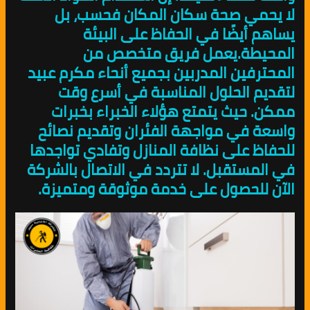
لا يحمي صحة سكان المكان فحسب، بل
يساهم أيضًا في الحفاظ على البيئة
المحيطة.يعمل فريق متخصص من
المحترفين المدربين بجميع أنحاء مكرم عبيد
لتقديم الحلول المناسبة في أسرع وقت
ممكن. حيث يتمتع هؤلاء الخبراء بخبرات
واسعة في مواجهة الفئران وتقديم نصائح
للحفاظ على نظافة المنازل وتفادي تواجدها
في المستقبل. لا تتردد في الاتصال بالشركة
الآن للحصول على خدمة موثوقة ومتميزة.