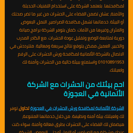
لمكافحتها. بتعتمد الشركة على استخدام التقنيات الحديثة
والآمنة، عشان تضمن القضاء على الحشرات من غير ما تضر صحتك
أو البيئة. خدماتها تشمل مكافحة الصراصير، النمل، البعوض،
والفئران وغيرها من الآفات. كمان بتوفر الشركة برامج صيانة
دورية لمتابعة الوضع وتقليل عودة الحشرات. مع الكادر المدرب
والخبير، العميل ممكن يتوقع نتائج سريعة وفعالية. متترددش في
الاتصال بالشركة الألمانية لمكافحة ورش الحشرات على الرقم
01010891953 واستمتع ببيئة خالية من الحشرات وآمنة لك
ولعيلتك.
احمِ بيئتك من الحشرات مع الشركة
الألمانية في العجوزة
الشركة الألمانية لمكافحة ورش الحشرات في العجوزة
تحاول
توفر
لك ولعيلتك بيئة آمنة ونظيفة. من خلال خدماتها المتنوعة،
هيضمان لك القضاء على الحشرات بطرق فعالة وآمنة. سواء كنت
عندك مشكلة مع الصراصير أو النمل أو حتى البعوض، الشركة