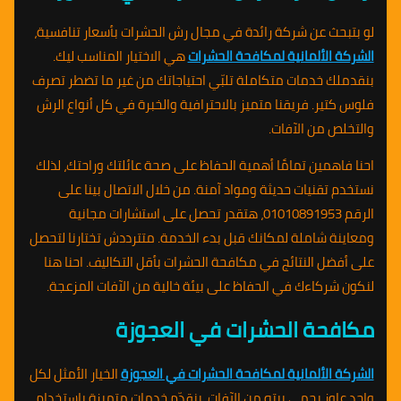
لو بتبحث عن شركة رائدة في مجال رش الحشرات بأسعار تنافسية،
الشركة الألمانية لمكافحة الحشرات
هي الاختيار المناسب ليك.
بنقدملك خدمات متكاملة تلبّي احتياجاتك من غير ما تضطر تصرف
فلوس كتير. فريقنا متميز بالاحترافية والخبرة في كل أنواع الرش
والتخلص من الآفات.
احنا فاهمين تمامًا أهمية الحفاظ على صحة عائلتك وراحتك، لذلك
نستخدم تقنيات حديثة ومواد آمنة. من خلال الاتصال بينا على
الرقم 01010891953، هتقدر تحصل على استشارات مجانية
ومعاينة شاملة لمكانك قبل بدء الخدمة. متترددش تختارنا لتحصل
على أفضل النتائج في مكافحة الحشرات بأقل التكاليف. احنا هنا
لنكون شركاءك في الحفاظ على بيئة خالية من الآفات المزعجة.
مكافحة الحشرات في العجوزة
الشركة الألمانية لمكافحة الحشرات في العجوزة
الخيار الأمثل لكل
واحد عاوز يحمي بيته من الآفات. بنقدّم خدمات متميزة باستخدام