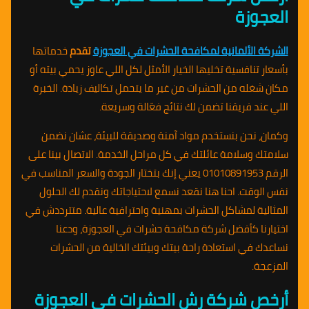
العجوزة
الشركة الألمانية لمكافحة الحشرات في العجوزة
تقدم
خدماتها
بأسعار تنافسية تخليها الخيار الأمثل لكل اللي عاوز يحمي بيته أو
مكان شغله من الحشرات من غير ما يتحمل تكاليف زيادة. الخبرة
اللي عند فريقنا تضمن لك نتائج فعّالة وسريعة.
وكمان، نحن بنستخدم مواد آمنة وصديقة للبيئة، عشان نضمن
سلامتك وسلامة عائلتك في كل مراحل الخدمة. الاتصال بينا على
الرقم 01010891953 يعني إنك بتختار الجودة والسعر المناسب في
نفس الوقت. احنا هنا نقعد نسمع لاحتياجاتك ونقدم لك الحلول
المثالية لمشاكل الحشرات بمهنية واحترافية عالية. متترددش في
اختيارنا كأفضل شركة مكافحة حشرات في العجوزة، ودعنا
نساعدك في استعادة راحة بيتك وبيئتك الخالية من الحشرات
المزعجة.
أرخص شركة رش الحشرات في العجوزة