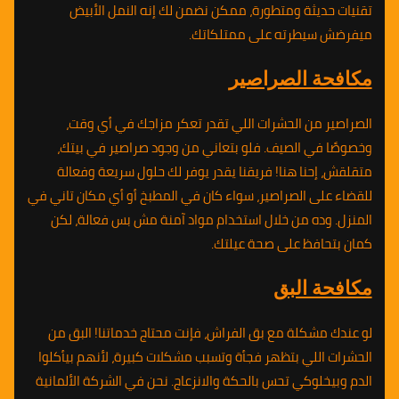
تقنيات حديثة ومتطورة، ممكن نضمن لك إنه النمل الأبيض
ميفرضش سيطرته على ممتلكاتك.
مكافحة الصراصير
الصراصير من الحشرات اللي تقدر تعكر مزاجك في أي وقت،
وخصوصًا في الصيف. فلو بتعاني من وجود صراصير في بيتك،
متقلقش، إحنا هنا! فريقنا يقدر يوفر لك حلول سريعة وفعالة
للقضاء على الصراصير، سواء كان في المطبخ أو أي مكان تاني في
المنزل. وده من خلال استخدام مواد آمنة مش بس فعالة، لكن
كمان بتحافظ على صحة عيلتك.
مكافحة البق
لو عندك مشكلة مع بق الفراش، فإنت محتاج خدماتنا! البق من
الحشرات اللي بتظهر فجأة وتسبب مشكلات كبيرة، لأنهم بيأكلوا
الدم وبيخلوكي تحس بالحكة والانزعاج. نحن في الشركة الألمانية