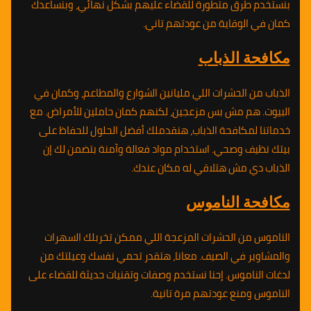
بنستخدم طرق متطورة للقضاء عليهم بشكل نهائي، وبنساعدك
كمان في الوقاية من عودتهم تاني.
مكافحة الذباب
الذباب من الحشرات اللي مليانين الشوارع والمطاعم، وكمان في
البيوت. هم مش بس مزعجين، لكنهم كمان حاملين للأمراض. مع
خدماتنا لمكافحة الذباب، هنقدملك أفضل الحلول للحفاظ على
بيتك نظيف وصحي. استخدام مواد فعالة وآمنة بتضمن لك إن
الذباب دي مش هتلاقي له مكان عندك.
مكافحة الناموس
الناموس من الحشرات المزعجة اللي ممكن تخربلك السهرات
والمشاوير في الصيف. معانا، هتقدر تحمي نفسك وعيلتك من
لدغات الناموس. إحنا نستخدم وصفات وتقنيات حديثة للقضاء على
الناموس ومنع عودتهم مرة تانية.