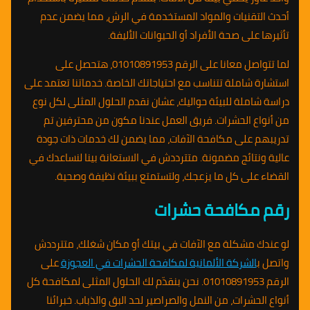
أحدث التقنيات والمواد المستخدمة في الرش، مما يضمن عدم
تأثيرها على صحة الأفراد أو الحيوانات الأليفة.
لما تتواصل معانا على الرقم 01010891953، هتحصل على
استشارة شاملة تتناسب مع احتياجاتك الخاصة. خدماتنا تعتمد على
دراسة شاملة للبيئة حواليك، عشان نقدم الحلول المثلى لكل نوع
من أنواع الحشرات. فريق العمل عندنا مكون من محترفين تم
تدريبهم على مكافحة الآفات، مما يضمن لك خدمات ذات جودة
عالية ونتائج مضمونة. متترددش في الاستعانة بينا لنساعدك في
القضاء على كل ما يزعجك، ولتستمتع ببيئة نظيفة وصحية.
رقم مكافحة حشرات
لو عندك مشكلة مع الآفات في بيتك أو مكان شغلك، متترددش
واتصل ب
الشركة الألمانية لمكافحة الحشرات في العجوزة
على
الرقم 01010891953. نحن بنقدّم لك الحلول المثلى لمكافحة كل
أنواع الحشرات، من النمل والصراصير لحد البق والذباب. خبرائنا