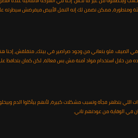
 الخشب ويحطموه من غير ما تحس. إحنا في الشركة الألمانية عندنا أفض
يثة ومتطورة، ممكن نضمن لك إنه النمل الأبيض ميفرضش سيطرته عل
ي الصيف. فلو بتعاني من وجود صراصير في بيتك، متقلقش، إحنا هنا!
وده من خلال استخدام مواد آمنة مش بس فعالة، لكن كمان بتحافظ عل
ت اللي بتظهر فجأة وتسبب مشكلات كبيرة، لأنهم بيأكلوا الدم وبيخلوك
 في الوقاية من عودتهم تاني.