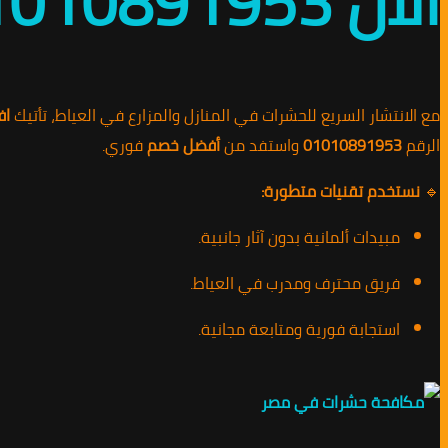
الآن 01010891953 / افضل خصم
مع الانتشار السريع للحشرات في المنازل والمزارع في العياط، تأتيك
اف
الرقم
01010891953
واستفد من
أفضل خصم
فوري.
🔹
نستخدم تقنيات متطورة:
مبيدات ألمانية بدون آثار جانبية.
فريق محترف ومدرب في العياط.
استجابة فورية ومتابعة مجانية.