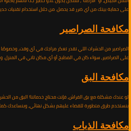
النمل الأبيض، أو “الأرضة”، ممكن يكون عدو خطير جدًا لأنهم يأكلوا
على حماية بيتك من أي ضرر قد يحصل. من خلال استخدام تقنيات حد
مكافحة الصراصير
الصراصير من الحشرات اللي تقدر تعكر مزاجك في أي وقت، وخصوصًا ف
على الصراصير، سواء كان في المطبخ أو أي مكان تاني في المنزل. 
مكافحة البق
لو عندك مشكلة مع بق الفراش، فإنت محتاج خدماتنا! البق من الحشرا
بنستخدم طرق متطورة للقضاء عليهم بشكل نهائي، وبنساعدك كمان
مكافحة الذباب