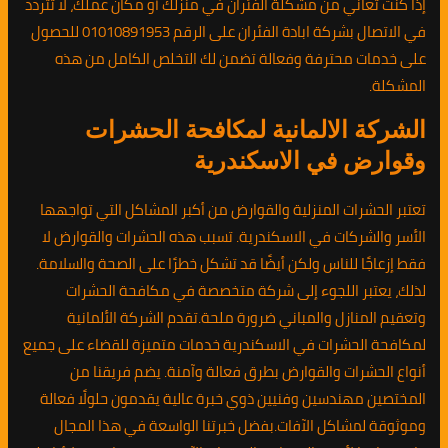
إذا كنت تعاني من مشكلة الفئران في منزلك أو مكان عملك، لا تتردد
في الاتصال بشركة ابادة الفئران على الرقم 01010891953 للحصول
على خدمات محترفة وفعالة تضمن لك التخلص الكامل من هذه
المشكلة.
الشركة الالمانية لمكافحة الحشرات
وقوارض في الاسكندرية
تعتبر الحشرات المنزلية والقوارض من أكبر المشاكل التي تواجهها
الأسر والشركات في الاسكندرية. تسبب هذه الحشرات والقوارض لا
فقط إزعاجًا للناس ولكن أيضًا قد تشكل خطرًا على الصحة والسلامة.
لذلك، يعتبر اللجوء إلى شركة متخصصة في مكافحة الحشرات
وتعقيم المنازل والمباني ضرورة ملحة.تقدم الشركة الألمانية
لمكافحة الحشرات في الاسكندرية خدمات متميزة للقضاء على جميع
أنواع الحشرات والقوارض بطرق فعالة وآمنة. يضم فريقنا من
المختصين مهندسين وفنيين ذوي خبرة عالية يقدمون حلولًا فعالة
وموثوقة لمشاكل الآفات.بفضل خبرتنا الواسعة في هذا المجال