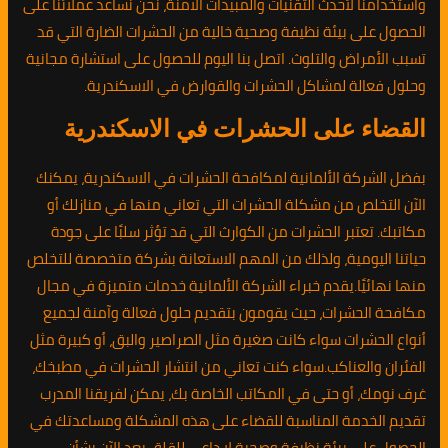
واستخدامنا لأحدث التقنيات والمبيدات الآمنة، نحن نساعد عملائنا على
الحصول على بيئة نظيفة وصحية خالية من الحشرات الضارة التي قد
تسبب الأمراض والتلوث. اتصل بنا اليوم للحصول على استشارة مجانية
وحلول فعالة لمشاكل الحشرات والقوارض في الاسكندرية.
القضاء على الحشرات في الاسكندرية
بفضل الشركة الألمانية لمكافحة الحشرات في الاسكندرية، يمكنك
الآن التخلص من مشكلة الحشرات التي تعاني منها في منازلك أو
مكاتبك. تعتبر الحشرات من الكوارث التي قد تؤثر سلبًا على جودة
حياتنا اليومية، ولذلك من المهم الاستعانة بشركة متخصصة للتخلص
منها نهائيًا.يقدم خبراء الشركة الألمانية خدمات متميزة في مجال
مكافحة الحشرات، حيث يقومون بتقديم حلول فعالة وآمنة لجميع
أنواع الحشرات سواء كانت صغيرة مثل الصراصير والبق، أو كبيرة مثل
الفئران والعناكب.سواء كنت تعاني من انتشار الحشرات في مطبخك،
غرف نومك، أو حتى في المكاتب الخاصة بك، يمكن لفريقنا المدرب
تقديم الخدمة المناسبة للقضاء على هذه المشكلة ومساعدتك في
الحصول على بيئة نظيفة وصحية.لا داعي للقلق بعد الآن بشأن