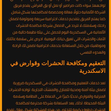
تواجهها، سواء كانت صراصير أو نمل أو بق الفراش، يقدم فريق
الشركة الألمانية حلولًا فعالة ومخصصة لمكافحتها بشكل شامل.
كما يهتم الفريق بتقديم خدمات احترافية سريعة وموثوقة لضمان
راحتك وسلامتك.لا تتردد في الاتصال بشركة مكافحة الحشرات
الألمانية في الاسكندرية اليوم لتحصل على بيئة نظيفة خالية من
الآفات والحشرات التي تعيق حياتك اليومية. احرص على سلامة عائلتك
وموظفيك من خلال الاستعانة بخدمات احترافية تضمن لك الراحة
والهدوء النفسي.
التعقيم ومكافحة الحشرات وقوارض في
الاسكندرية
تعد خدمات التعقيم ومكافحة الحشرات في الاسكندرية ضرورية
لضمان بيئة آمنة وصحية للمنازل والمنشآت التجارية. تواجه الحشرات
المنزلية والقوارض تحديًا كبيرًا في الحفاظ على النظافة وسلامة
البيئة المحيطة. لذلك، يعد الاستعانة بشركة محترفة لمكافحة
الحشرات خطوة حكيمة للتخلص من هذه المشكلة بشكل فعّال.تقدم