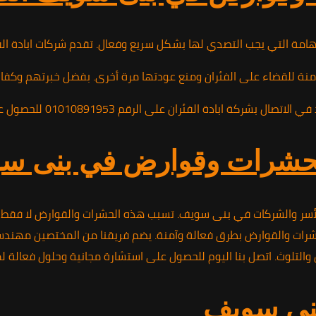
لهامة التي يجب التصدي لها بشكل سريع وفعال. تقدم شركات ابادة ا
ة للقضاء على الفئران ومنع عودتها مرة أخرى. بفضل خبرتهم وكفاءته
010 للحصول على خدمات محترفة وفعالة تضمن لك التخلص الكامل من هذه المشكلة.
 الحشرات وقوارض في بنى س
لأسر والشركات في بنى سويف. تسبب هذه الحشرات والقوارض لا فقط إز
ت والقوارض بطرق فعالة وآمنة. يضم فريقنا من المختصين مهندسين و
 والتلوث. اتصل بنا اليوم للحصول على استشارة مجانية وحلول فعال
بنى سويف