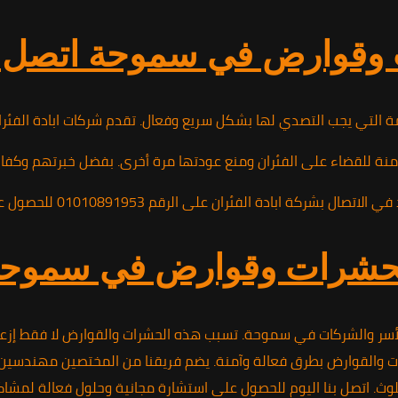
ض في سموحة اتصل بنا 10891953
امة التي يجب التصدي لها بشكل سريع وفعال. تقدم شركات ابادة الفئ
ة للقضاء على الفئران ومنع عودتها مرة أخرى. بفضل خبرتهم وكفاءته
010 للحصول على خدمات محترفة وفعالة تضمن لك التخلص الكامل من هذه المشكلة.
 الحشرات وقوارض في سموح
لأسر والشركات في سموحة. تسبب هذه الحشرات والقوارض لا فقط إزعاج
القوارض بطرق فعالة وآمنة. يضم فريقنا من المختصين مهندسين وفنيي
تلوث. اتصل بنا اليوم للحصول على استشارة مجانية وحلول فعالة لم