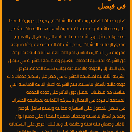
في فيصل
تعتبر خدمات التعقيم ومكافحة الحشرات في فيصل ضرورية للحفاظ
على صحة الأفراد والممتلكات. تتفاوت أسعار هذه الخدمات بناءً على
عدة عوامل مثل نوع الآفة، حجم المساحة التي تحتاج إلى التعقيم،
ومدى الإصابة بالحشرات. يقدم الشركات المتخصصة عروضًا متنوعة
ومرونة في التكاليف لتناسب احتياجات العملاء المختلفة.عند البحث
عن الشركة المناسبة لخدمات التعقيم ومكافحة الحشرات في فيصل،
يجب النظر إلى الجودة والاعتمادية بجانب تكلفة الخدمة. تحرص
الشركة الألمانية لمكافحة الحشرات في مصر على تقديم خدمات ذات
جودة عالية بأسعار تنافسية. تتيح الشركة اختيار الباقة المناسبة التي
تتناسب مع متطلبات العميل دون التأثير على جودة الخدمة
المقدمة.لا تتردد في الاتصال بالشركة الألمانية لمكافحة الحشرات
في فيصل للحصول على استشارة مجانية وتقييم شامل للوضع
وتقديم أسعار تنافسية وخدمات متميزة للقضاء على جميع أنواع
الآفات وضمان بيئة آمنة ونظيفة لك ولعائلتك. احرص على الاستعانة
بفريق محترف لضمان القضاء الشامل على الحشرات والحفاظ على