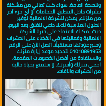
وللصحة العامة. سواء كنت تعاني من مشكلة
حشرات داخل المطبخ، الحمامات أو أي جزء آخر
من منزلك، يمكن للشركة الالمانية توفير
الحلول المناسبة لك.لا داعي للقلق بعد اليوم،
حيث يمكنك الاعتماد على خبرة الشركة
الالمانية وفعاليتها في القضاء على الحشرات
ومنع عودتها مستقبلًا. اتصل الآن على الرقم
01010891953 لتحديد موعد زيارة منزلك
والاستفادة من أفضل الخصومات المقدمة.
احمي منزلك وأسرتك، واستمتع بحياة خالية
من الحشرات والآفات.