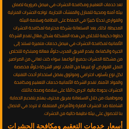
تعد خدمات التعقيم ومكافحة الحشرات في فيصل ضرورية لضمان
بيئة آمنة وصحية للمنازل والمنشآت التجارية. تواجه الحشرات المنزلية
والقوارض تحديًا كبيرًا في الحفاظ على النظافة وسلامة البيئة
المحيطة. لذلك، يعد الاستعانة بشركة محترفة لمكافحة الحشرات
خطوة حكيمة للتخلص من هذه المشكلة بشكل فعّال.تقدم الشركة
الألمانية لمكافحة الحشرات في فيصل خدمات متميزة تستند إلى
الخبرة والكفاءة. يقدم الفريق المدرب حلولًا فعالة ومبتكرة للتخلص
من مشكلة الحشرات بجميع أنواعها. سواء كنت تعاني من الصراصير،
النمل، القوارض، أو غيرها من الآفات، توفر الشركة حلولًا مخصصة
لكل نوع بأسلوب احترافي وموثوق.بفضل استخدام أحدث التقنيات
والمواد الآمنة، تقدم الشركة الألمانية خدمات التعقيم ومكافحة
الحشرات بجودة عالية. احرص دائمًا على سلامة وصحة عائلتك
وموظفيك من خلال الاستعانة بفريق محترف يهتم بتقديم الحماية
الشاملة ضد الحشرات الضارة والأمراض المنتقلة. لا تتردد في الاتصال
بنا للحصول على بيئة نظيفة خالية من الحشرات.
أسعار خدمات التعقيم ومكافحة الحشرات