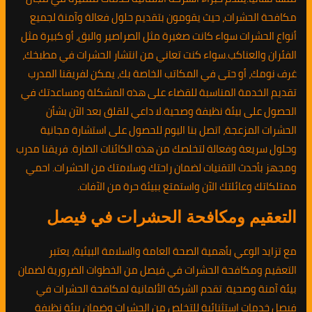
مكافحة الحشرات، حيث يقومون بتقديم حلول فعالة وآمنة لجميع
أنواع الحشرات سواء كانت صغيرة مثل الصراصير والبق، أو كبيرة مثل
الفئران والعناكب.سواء كنت تعاني من انتشار الحشرات في مطبخك،
غرف نومك، أو حتى في المكاتب الخاصة بك، يمكن لفريقنا المدرب
تقديم الخدمة المناسبة للقضاء على هذه المشكلة ومساعدتك في
الحصول على بيئة نظيفة وصحية.لا داعي للقلق بعد الآن بشأن
الحشرات المزعجة، اتصل بنا اليوم للحصول على استشارة مجانية
وحلول سريعة وفعالة لتخلصك من هذه الكائنات الضارة. فريقنا مدرب
ومجهز بأحدث التقنيات لضمان راحتك وسلامتك من الحشرات. احمي
ممتلكاتك وعائلتك الآن واستمتع ببيئة حرة من الآفات.
التعقيم ومكافحة الحشرات في فيصل
مع تزايد الوعي بأهمية الصحة العامة والسلامة البيئية، يعتبر
التعقيم ومكافحة الحشرات في فيصل من الخطوات الضرورية لضمان
بيئة آمنة وصحية. تقدم الشركة الألمانية لمكافحة الحشرات في
فيصل خدمات استثنائية للتخلص من الحشرات وضمان بيئة نظيفة