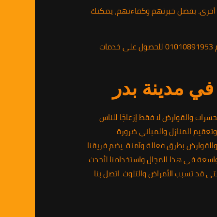
ة أخرى. بفضل خبرتهم وكفاءتهم، يمكنك
إذا كنت تعاني من مشكلة الفئران في منزلك أو مكان عملك، لا تتردد في الاتصال بشركة ابادة الفئران على الرقم 01010891953 للحصول على خدمات
في مدينة بدر
شرات والقوارض لا فقط إزعاجًا للناس
تعقيم المنازل والمباني ضرورة
القوارض بطرق فعالة وآمنة. يضم فريقنا
واسعة في هذا المجال واستخدامنا لأحدث
تي قد تسبب الأمراض والتلوث. اتصل بنا