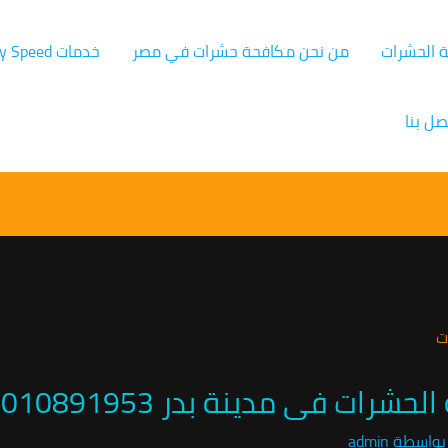
ة الحشرات
من نحن مكافحة حشرات في مصر
خدمات Germany Speed
صل بنا
فى مدينة بدر 01010891953 /افضل خصم
بواسطة
admin