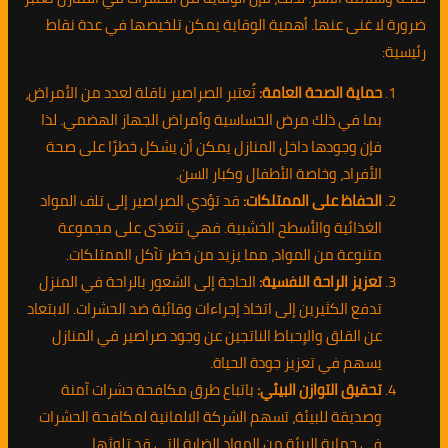
ضرورة لا غنى عنها. أهمية الوقاية يمكن تلخيصها في عدة نقاط
رئيسية:
حماية الصحة العامة:
تُعتبر الصراصير ناقلة لعدد من الأمراض،
بما في ذلك مرض الحساسية وأمراض الجهاز الهضمي. لذا
فإن وجودها داخل المنازل يمكن أن يشكل خطرًا على صحة
الأفراد، وخاصة الأطفال وكبار السن.
الحفاظ على الممتلكات:
قد تؤدي الصراصير إلى تلف المواد
الغذائية والأسطح الخشبية. فهي تتغذى على مجموعة
متنوعة من المواد، مما يزيد من خطر تآكل الممتلكات.
تعزيز الراحة النفسية:
الحاجة إلى الشعور بالراحة في المنزل
تدفع الكثيرين إلى اتخاذ إجراءات وقائية ضد الحشرات. الابتعاد
عن القلق والإحباط الناتجين عن وجود صراصير في المنازل
يسهم في تعزيز جودة الحياة.
تحقيق التوازن البيئي:
باتباع طرق مكافحة حشرات آمنة
وصديقة للبيئة، تسهم الشركة الالمانية لمكافحة الحشرات
في حماية البيئة من المواد الضارة التي قد تلوثها.