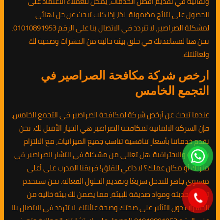
وتفانيه في تقديم أفضل الخدمات، يمكن للعملاء الاعتماد على
الحصول على نتائج مضمونة. لذا، إذا كنت تبحث عن حل نهائي
لمشكلة الصراصير، لا تتردد في الاتصال بنا على الرقم 01010891953.
نحن هنا لمساعدتك في خلق بيئة خالية من الحشرات وصحية لك
ولعائلتك.
ارخص شركة مكافحة الصراصير في
التجمع الخامس
عندما تبحث عن أرخص شركة لمكافحة الصراصير في التجمع الخامس،
فإن الشركة الالمانية لمكافحة الصراصير هي الخيار الأمثل لك. نحن
نقدم خدماتنا بأسعار تنافسية تناسب جميع الميزانيات، مع الالتزام
بالجودة والاحترافية. هل تعاني من مشكلة في انتشار الصراصير في
منزلك أو مكان عملك؟ لا داعي للقلق! فريقنا المدرب على أعلى
مستوى جاهز للتدخل سريعًا وتقديم الحلول الفعالة. نحن نستخدم
تقنيات حديثة ومواد صديقة للبيئة، مما يضمن لك بيئة خالية من
الحشرات دون التأثير على صحتك وصحة عائلتك. لا تتردد في الاتصال بنا