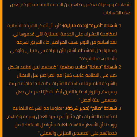
شهادات وتوصيات تعكس رضاهم عن الخدمة المقدمة. إليكم بعض
هذه الشهادات:
شهادة “أميرة” (وحدة منزلية):
“أود أن أشكر الشركة الالمانية
لمكافحة الحشرات على الخدمة الممتازة التي قدموها لي.
بعد أسابيع من التوتر بسبب الصراصير، جاء الفريق بسرعة
وقاموا بحل المشكلة. أشعر الآن بالراحة في منزلي، وأوصي
بشدة بهذه الشركة.”
شهادة “حمادة” (صاحب مطعم):
“كمطعم، نحن نعتمد بشكل
كبير على النظافة. عانيت كثيرًا مع الصراصير قبل الاتصال
بالشركة الالمانية لمكافحة الحشرات. كانت الخدمات محترفة
وسريعة، والزوار لاحظوا الفرق أيضًا. شكرًا لهم على جعل
مطعمي بيئة أفضل.”
شهادة “صالح” (مدير شركة):
“تعاوننا مع الشركة الالمانية
لمكافحة الحشرات كان مثالياً. تم تنفيذ العمل بسرعة وكفاءة،
ووجدنا أن الأسعار منافسة للغاية. سأواصل الاستفادة من
خدماتهم على الصعيدين المنزلي والعملي.”