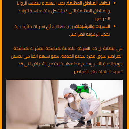
تنظيف المناطق المظلمة:
يجب الاهتمام بتنظيف الزوايا
والمناطق المظلمة التي قد تشكل بيئة مناسبة لتواجد
الصراصير.
التسربات والترشيحات:
يجب معالجة أي تسربات مائية، حيث
تجذب الرطوبة الصراصير.
في النهاية، إن دور الشركة الالمانية لمكافحة الحشرات لمكافحة
الصراصير يفوق مجرد تقديم الخدمة؛ فهو يسهم أيضًا في تحسين
جودة الحياة للأسر ويدعم مجتمعات خالية من الأمراض التي قد
تسببها حشرات مثل الصراصير.