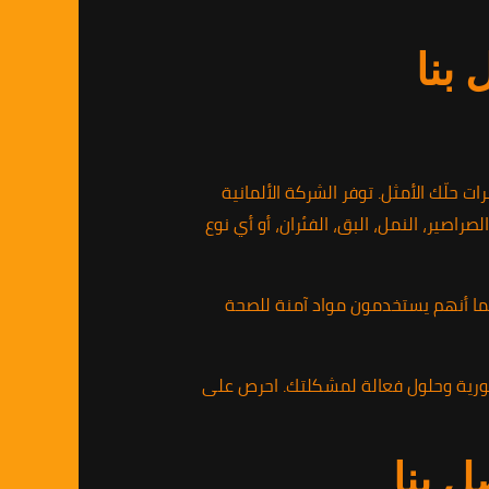
بنا
لّك الأمثل. توفر الشركة الألمانية
ير، النمل، البق، الفئران، أو أي نوع
. كما أنهم يستخدمون مواد آمنة للصحة
الاتصال بالرقم 01010891953 للحصول على استشارة فورية وحلول فعالة لمشكلتك. احرص على
ل بنا