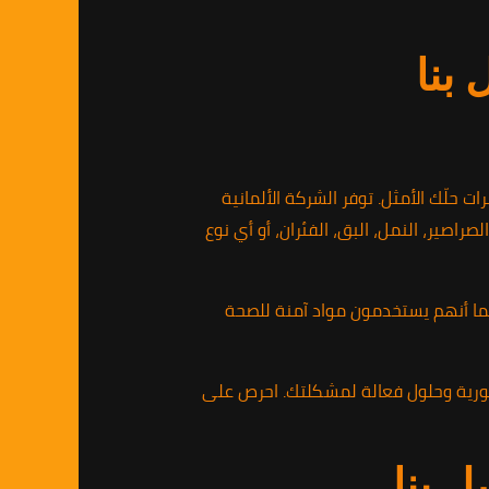
بنا
لّك الأمثل. توفر الشركة الألمانية
ير، النمل، البق، الفئران، أو أي نوع
. كما أنهم يستخدمون مواد آمنة للصحة
الاتصال بالرقم 01010891953 للحصول على استشارة فورية وحلول فعالة لمشكلتك. احرص على
ل بنا