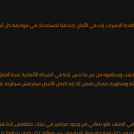
حة الحشرات، إنت في الأمان. إحنا هنا لمساعدتك في مواجهة كل أنوا
 الخشب ويحطموه من غير ما تحس. إحنا في الشركة الألمانية عندنا أفض
يثة ومتطورة، ممكن نضمن لك إنه النمل الأبيض ميفرضش سيطرته عل
ي الصيف. فلو بتعاني من وجود صراصير في بيتك، متقلقش، إحنا هنا!
وده من خلال استخدام مواد آمنة مش بس فعالة، لكن كمان بتحافظ عل