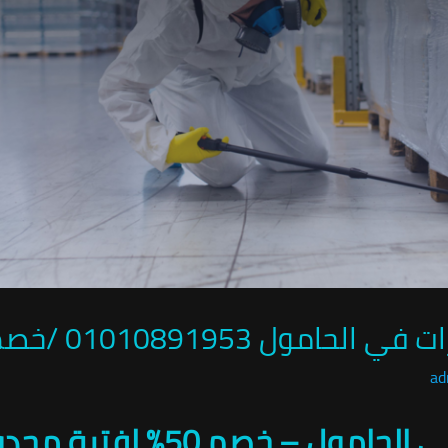
ل 01010891953 /خصم 50%
ad
 – خصم 50% لفترة محدودة