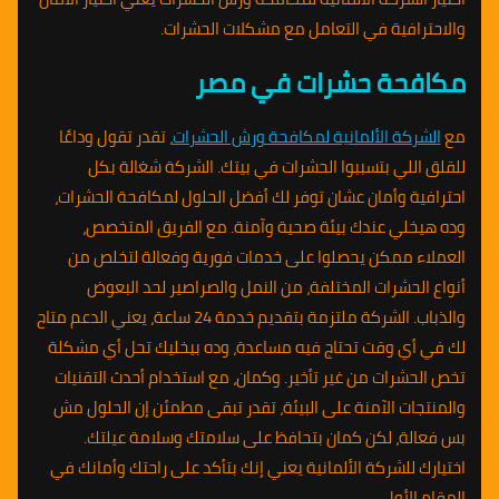
والاحترافية في التعامل مع مشكلات الحشرات.
مكافحة حشرات في مصر
مع
الشركة الألمانية لمكافحة ورش الحشرات
، تقدر تقول وداعًا
للقلق اللي بتسببوا الحشرات في بيتك. الشركة شغالة بكل
احترافية وأمان عشان توفر لك أفضل الحلول لمكافحة الحشرات،
وده هيخلي عندك بيئة صحية وآمنة. مع الفريق المتخصص،
العملاء ممكن يحصلوا على خدمات فورية وفعالة لتخلص من
أنواع الحشرات المختلفة، من النمل والصراصير لحد البعوض
والذباب. الشركة ملتزمة بتقديم خدمة 24 ساعة، يعني الدعم متاح
لك في أي وقت تحتاج فيه مساعدة، وده بيخليك تحل أي مشكلة
تخص الحشرات من غير تأخير. وكمان، مع استخدام أحدث التقنيات
والمنتجات الآمنة على البيئة، تقدر تبقى مطمئن إن الحلول مش
بس فعالة، لكن كمان بتحافظ على سلامتك وسلامة عيلتك.
اختيارك للشركة الألمانية يعني إنك بتأكد على راحتك وأمانك في
المقام الأول.