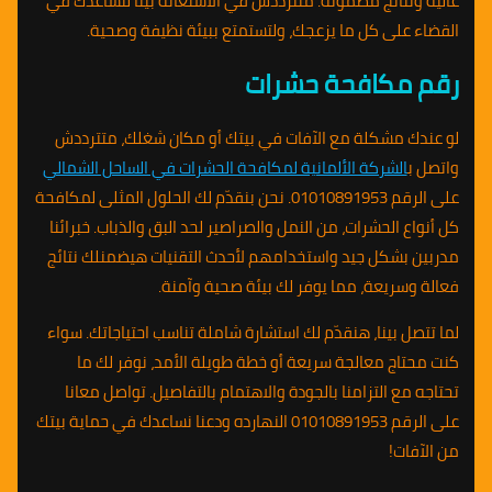
عالية ونتائج مضمونة. متترددش في الاستعانة بينا لنساعدك في
القضاء على كل ما يزعجك، ولتستمتع ببيئة نظيفة وصحية.
رقم مكافحة حشرات
لو عندك مشكلة مع الآفات في بيتك أو مكان شغلك، متترددش
واتصل ب
الشركة الألمانية لمكافحة الحشرات في الساحل الشمالي
على الرقم 01010891953. نحن بنقدّم لك الحلول المثلى لمكافحة
كل أنواع الحشرات، من النمل والصراصير لحد البق والذباب. خبرائنا
مدربين بشكل جيد واستخدامهم لأحدث التقنيات هيضمنلك نتائج
فعالة وسريعة، مما يوفر لك بيئة صحية وآمنة.
لما تتصل بينا، هنقدّم لك استشارة شاملة تناسب احتياجاتك. سواء
كنت محتاج معالجة سريعة أو خطة طويلة الأمد، نوفر لك ما
تحتاجه مع التزامنا بالجودة والاهتمام بالتفاصيل. تواصل معانا
على الرقم 01010891953 النهارده ودعنا نساعدك في حماية بيتك
من الآفات!