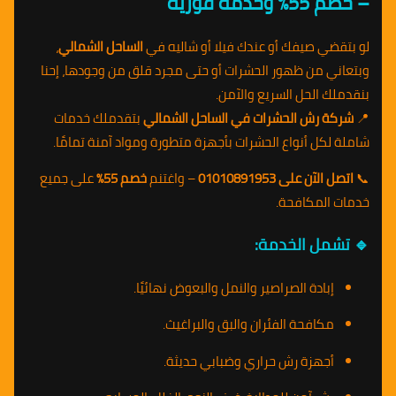
– خصم 55% وخدمة فورية
لو بتقضي صيفك أو عندك فيلا أو شاليه في
الساحل الشمالي
،
وبتعاني من ظهور الحشرات أو حتى مجرد قلق من وجودها، إحنا
بنقدملك الحل السريع والآمن.
📍
شركة رش الحشرات في الساحل الشمالي
بتقدملك خدمات
شاملة لكل أنواع الحشرات بأجهزة متطورة ومواد آمنة تمامًا.
📞
اتصل الآن على 01010891953
– واغتنم
خصم 55%
على جميع
خدمات المكافحة.
🔹 تشمل الخدمة:
إبادة الصراصير والنمل والبعوض نهائيًا.
مكافحة الفئران والبق والبراغيث.
أجهزة رش حراري وضبابي حديثة.