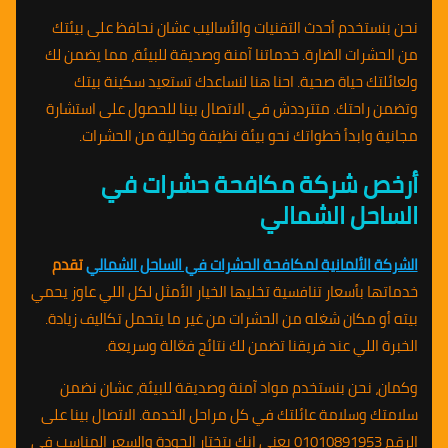
نحن بنستخدم أحدث التقنيات والأساليب عشان نحافظ على بيئتك
من الحشرات الضارة. خدماتنا آمنة وصديقة للبيئة، مما يضمن لك
ولعائلتك حياة صحية. احنا هنا لنساعدك تستعيد سكينة بيتك
وتضمن راحتك. متترددش في الاتصال بينا للحصول على استشارة
مجانية وابدأ خطواتك نحو بيئة نظيفة وخالية من الحشرات.
أرخص شركة مكافحة حشرات في
الساحل الشمالي
الشركة الألمانية لمكافحة الحشرات في الساحل الشمالي
تقدم
خدماتها بأسعار تنافسية تخليها الخيار الأمثل لكل اللي عاوز يحمي
بيته أو مكان شغله من الحشرات من غير ما يتحمل تكاليف زيادة.
الخبرة اللي عند فريقنا تضمن لك نتائج فعّالة وسريعة.
وكمان، نحن بنستخدم مواد آمنة وصديقة للبيئة، عشان نضمن
سلامتك وسلامة عائلتك في كل مراحل الخدمة. الاتصال بينا على
الرقم 01010891953 يعني إنك بتختار الجودة والسعر المناسب في