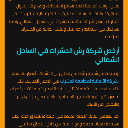
نفس الوقت. احنا هنا نقعد نسمع لاحتياجاتك ونقدم لك الحلول
المثالية لمشاكل الحشرات بمهنية واحترافية عالية. متترددش في
اختيارنا كأفضل شركة مكافحة حشرات في الساحل الشمالي، ودعنا
نساعدك في استعادة راحة بيتك وبيئتك الخالية من الحشرات
المزعجة.
أرخص شركة رش الحشرات في الساحل
الشمالي
لو بتبحث عن شركة رائدة في مجال رش الحشرات بأسعار تنافسية،
الشركة الألمانية لمكافحة الحشرات
هي الاختيار المناسب ليك.
بنقدملك خدمات متكاملة تلبّي احتياجاتك من غير ما تضطر تصرف
فلوس كتير. فريقنا متميز بالاحترافية والخبرة في كل أنواع الرش
والتخلص من الآفات.
احنا فاهمين تمامًا أهمية الحفاظ على صحة عائلتك وراحتك، لذلك
نستخدم تقنيات حديثة ومواد آمنة. من خلال الاتصال بينا على