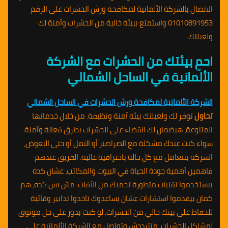
الاتصال بالشركة الألمانية لمكافحة ورش الحشرات على الرقم
01010891953 واستمتع ببيئة خالية من الحشرات وآمنة لك
ولعيلتك.
احمِ بيئتك من الحشرات مع الشركة
الألمانية في الساحل الشمالي
الشركة الألمانية لمكافحة ورش الحشرات في الساحل الشمالي
تحاول
توفر لك ولعيلتك بيئة آمنة ونظيفة. من خلال خدماتها
المتنوعة، هيضمان لك القضاء على الحشرات بطرق فعالة وآمنة.
سواء كنت عندك مشكلة مع الصراصير أو النمل أو حتى البعوض،
الشركة بتتعامل مع كل حالة باحترافية عالية. الفريق عندهم
فاهمين أهمية جودة الحياة في البيوت والمكاتب، عشان كده
بيستخدموا تقنيات متطورة تحميك من الآفات. مش بس كده، هم
كمان بيقدموا استشارات عشان يساعدوك تاخدوا تدابير وقائية
للحفاظ على بيتك خالي من الحشرات. لو كنت بدور على حل موثوق
لمشاكل الحشرات، متترددش وتواصل مع الشركة الألمانية على