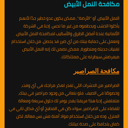
مكافحة النمل الأبيض
النمل الأبيض، أو “الأرضة”، ممكن يكون عدو خطير جدًا لأنهم
يأكلوا الخشب ويحطموه من غير ما تحس. إحنا في الشركة
الألمانية عندنا أفضل الطرق والأساليب لمكافحة النمل الأبيض،
ونعمل على حماية بيتك من أي ضرر قد يحصل. من خلال استخدام
تقنيات حديثة ومتطورة، ممكن نضمن لك إنه النمل الأبيض
ميفرضش سيطرته على ممتلكاتك.
مكافحة الصراصير
الصراصير من الحشرات اللي تقدر تعكر مزاجك في أي وقت،
وخصوصًا في الصيف. فلو بتعاني من وجود صراصير في بيتك،
متقلقش، إحنا هنا! فريقنا يقدر يوفر لك حلول سريعة وفعالة
للقضاء على الصراصير، سواء كان في المطبخ أو أي مكان تاني في
المنزل. وده من خلال استخدام مواد آمنة مش بس فعالة، لكن
كمان بتحافظ على صحة عيلتك.