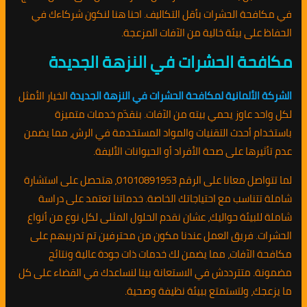
في مكافحة الحشرات بأقل التكاليف. احنا هنا لنكون شركاءك في
الحفاظ على بيئة خالية من الآفات المزعجة.
مكافحة الحشرات في النزهة الجديدة
الشركة الألمانية لمكافحة الحشرات في النزهة الجديدة
الخيار الأمثل
لكل واحد عاوز يحمي بيته من الآفات. بنقدّم خدمات متميزة
باستخدام أحدث التقنيات والمواد المستخدمة في الرش، مما يضمن
عدم تأثيرها على صحة الأفراد أو الحيوانات الأليفة.
لما تتواصل معانا على الرقم 01010891953، هتحصل على استشارة
شاملة تتناسب مع احتياجاتك الخاصة. خدماتنا تعتمد على دراسة
شاملة للبيئة حواليك، عشان نقدم الحلول المثلى لكل نوع من أنواع
الحشرات. فريق العمل عندنا مكون من محترفين تم تدريبهم على
مكافحة الآفات، مما يضمن لك خدمات ذات جودة عالية ونتائج
مضمونة. متترددش في الاستعانة بينا لنساعدك في القضاء على كل
ما يزعجك، ولتستمتع ببيئة نظيفة وصحية.