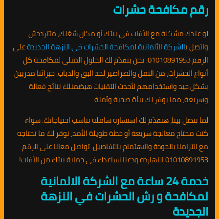
رقم مكافحة حشرات
لو عندك مشكلة مع الآفات في بيتك أو مكان شغلك، متترددش
واتصل ب
الشركة الألمانية لمكافحة الحشرات في النزهة الجديدة
على
الرقم 01010891953. نحن بنقدّم لك الحلول المثلى لمكافحة كل
أنواع الحشرات، من النمل والصراصير لحد البق والذباب. خبرائنا مدربين
بشكل جيد واستخدامهم لأحدث التقنيات هيضمنلك نتائج فعالة
وسريعة، مما يوفر لك بيئة صحية وآمنة.
لما تتصل بينا، هنقدّم لك استشارة شاملة تناسب احتياجاتك. سواء
كنت محتاج معالجة سريعة أو خطة طويلة الأمد، نوفر لك ما تحتاجه
مع التزامنا بالجودة والاهتمام بالتفاصيل. تواصل معانا على الرقم
01010891953 النهارده ودعنا نساعدك في حماية بيتك من الآفات!
خدمة 24 ساعة مع الشركة الالمانية
لمكافحة و رش الحشرات في النزهة
الجديدة