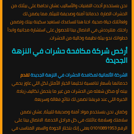
نحن بنستخدم أحدث التقنيات والأساليب عشان نحافظ على بيئتك من
الحشرات الضارة. خدماتنا آمنة وصديقة للبيئة، مما يضمن لك
ولعائلتك حياة صحية. احنا هنا لنساعدك تستعيد سكينة بيتك وتضمن
راحتك. متترددش في الاتصال بينا للحصول على استشارة مجانية وابدأ
خطواتك نحو بيئة نظيفة وخالية من الحشرات.
أرخص شركة مكافحة حشرات في النزهة
الجديدة
الشركة الألمانية لمكافحة الحشرات في النزهة الجديدة
تقدم
خدماتها بأسعار تنافسية تخليها الخيار الأمثل لكل اللي عاوز يحمي
بيته أو مكان شغله من الحشرات من غير ما يتحمل تكاليف زيادة.
الخبرة اللي عند فريقنا تضمن لك نتائج فعّالة وسريعة.
وكمان، نحن بنستخدم مواد آمنة وصديقة للبيئة، عشان نضمن
سلامتك وسلامة عائلتك في كل مراحل الخدمة. الاتصال بينا على
الرقم 01010891953 يعني إنك بتختار الجودة والسعر المناسب في