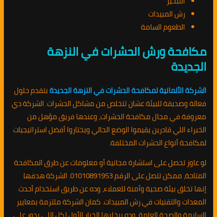
التبخير
رش المبيدات
الطعوم السامة
مكافحة ورش الحشرات في النزهة
الجديدة
الشركة الألمانية لمكافحة الحشرات في النزهة الجديدة
بتقدم حلول
فعالة وصديقة للبيئة عشان تتخلص من مشاكل الحشرات. الشركة دي
معروفة في مجال مكافحة الحشرات، وعندها فريق مؤهل من
الخبراء اللي قادرين يقيموا الوضع الحالي ويختاروا أفضل استراتيجيات
لمكافحة أنواع الحشرات المختلفة.
لو عاوز تحصل على استشارة مجانية أو معلومات عن طرق المكافحة
المتاحة، ممكن تتصل على الرقم 01010891953. الشركة هدفها
إنها تخلق بيئة صحية وآمنة للعملاء، وده عن طريق استخدام أحدث
المعدات والتقنيات في رش المبيدات. كمان الشركة ملتزمة بمعايير
السلامة والصحة العامة، وده بيخليها الخيار الأول لكل اللي يدور على