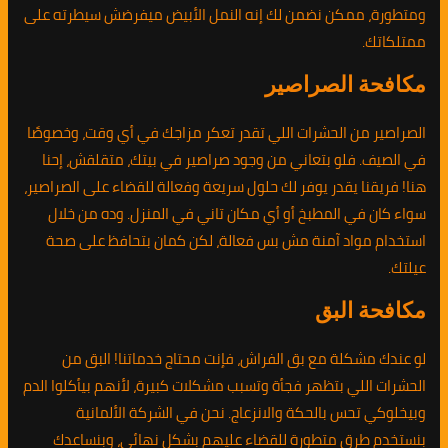
ومتطورة، ممكن نضمن لك إنه النمل الأبيض ميفرضش سيطرته على
ممتلكاتك.
مكافحة الصراصير
الصراصير من الحشرات اللي تقدر تعكر مزاجك في أي وقت، وخصوصًا
في الصيف. فلو بتعاني من وجود صراصير في بيتك، متقلقش، إحنا
هنا! فريقنا يقدر يوفر لك حلول سريعة وفعالة للقضاء على الصراصير،
سواء كان في المطبخ أو أي مكان تاني في المنزل. وده من خلال
استخدام مواد آمنة مش بس فعالة، لكن كمان بتحافظ على صحة
عيلتك.
مكافحة البق
لو عندك مشكلة مع بق الفراش، فإنت محتاج خدماتنا! البق من
الحشرات اللي بتظهر فجأة وتسبب مشكلات كبيرة، لأنهم بيأكلوا الدم
وبيخلوكي تحس بالحكة والانزعاج. نحن في الشركة الألمانية
بنستخدم طرق متطورة للقضاء عليهم بشكل نهائي، وبنساعدك