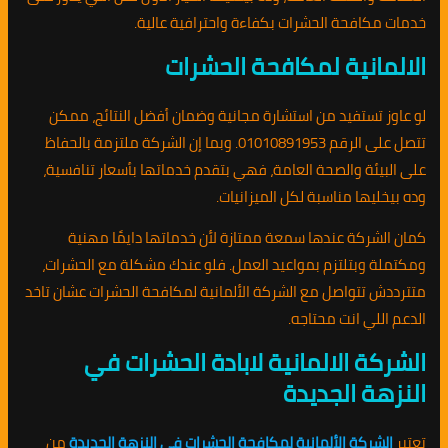
خدمات مكافحة الحشرات بكفاءة واحترافية عالية.
الالمانية لمكافحة الحشرات
لو عاوز تستفيد من استشارة مجانية وضمان أفضل النتائج، ممكن
تتصل على الرقم 01010891953. وبما إن الشركة ملتزمة بالحفاظ
على البيئة والصحة العامة، فهي بتقدم خدماتها بأسعار تنافسية،
وده بيخليها مناسبة لكل الميزانيات.
كمان الشركة عندها سمعة ممتازة لأن خدماتها دايمًا مهنية
ومكتملة وبتلتزم بمواعيد العمل. فلو عندك مشكلة مع الحشرات،
متترددش تتواصل مع الشركة الألمانية لمكافحة الحشرات عشان تاخد
الدعم اللي انت محتاجه.
الشركة الالمانية لابادة الحشرات في
النزهة الجديدة
تعتبر
الشركة الألمانية لمكافحة الحشرات في النزهة الجديدة
من