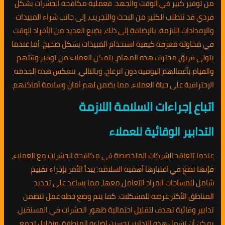
من توفير كبير في الوقت والجهد. فعملية مكافحة الحشرات بشكل
فردي قد تتطلب الكثير من البحث والتجريب، إلى جانب شراء المبيدات
والإمدادات اللازمة. بالإضافة إلى ذلك، يضيع العديد من الأفراد الوقت
في محاولة معرفة كيفية استخدام المبيدات بشكل صحيح. أما عندما
يتولى فريق محترف هذه المهام، يتمكن العملاء من توفير وقتهم
والقيام بأعمالهم اليومية دون انزعاج. وبالتالي، تنعكس هذه الخدمة
الإحترافية على حياة العملاء، مما يضمن لهم أمان وسلامة أماكنهم.
اتباع إجراءات السلامة اللازمة
التدابير الوقائية للعملاء
عندما تتعاقد الشركات المتخصصة في مكافحة الحشرات مع العملاء،
فإنها تضع في اعتبارها أهمية السلامة. يبدأ الأمر بإجراء تقييم
شامل للمساحات المراد التعامل معها، مما يساعد على تحديد
المناطق الأكثر عرضة للمشكلات. كما يتم وضع خطة عمل تتضمن
تدابير وقائية تهدف لتقليل احتمالية ظهور الحشرات في المستقبل.
يمكن أن تشمل هذه التدابير تحسين إضاءة المنطقة، وتقليل تجمع