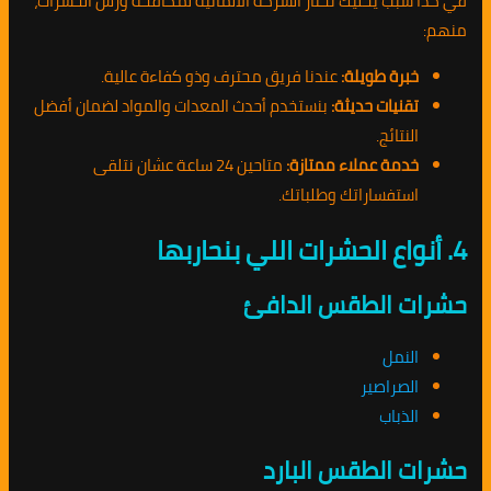
في كذا سبب يخليك تختار الشركة الألمانية لمكافحة ورش الحشرات،
منهم:
خبرة طويلة:
عندنا فريق محترف وذو كفاءة عالية.
تقنيات حديثة:
بنستخدم أحدث المعدات والمواد لضمان أفضل
النتائج.
خدمة عملاء ممتازة:
متاحين 24 ساعة عشان نتلقى
استفساراتك وطلباتك.
4. أنواع الحشرات اللي بنحاربها
حشرات الطقس الدافئ
النمل
الصراصير
الذباب
حشرات الطقس البارد