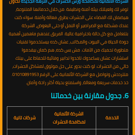
الشركة الألمانية لمكافحة ورش الحشرات في النزهة الجديدة
تحاول
توفر لك ولعيلتك بيئة آمنة ونظيفة. من خلال خدماتها المتنوعة،
هيضمان لك القضاء على الحشرات بطرق فعالة وآمنة. سواء كنت
عندك مشكلة مع الصراصير أو النمل أو حتى البعوض، الشركة
بتتعامل مع كل حالة باحترافية عالية. الفريق عندهم فاهمين أهمية
جودة الحياة في البيوت والمكاتب، عشان كده بيستخدموا تقنيات
متطورة تحميك من الآفات. مش بس كده، هم كمان بيقدموا
استشارات عشان يساعدوك تاخدوا تدابير وقائية للحفاظ على بيتك
خالي من الحشرات. لو كنت بدور على حل موثوق لمشاكل الحشرات،
متترددش وتواصل مع الشركة الألمانية على الرقم 01010891953.
خد خدمات سريعة وفعالة، واستمتع بحياة أكثر راحة وأمان.
6. جدول مقارنة بين خدماتنا
الشركة الألمانية
الخدمة
شركات تانية
لمكافحة الحشرات