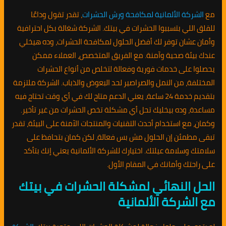
مع
الشركة الألمانية لمكافحة ورش الحشرات
، تقدر تقول وداعًا
للقلق اللي بتسببوا الحشرات في بيتك. الشركة شغالة بكل احترافية
وأمان عشان توفر لك أفضل الحلول لمكافحة الحشرات، وده هيخلي
عندك بيئة صحية وآمنة. مع الفريق المتخصص، العملاء ممكن
يحصلوا على خدمات فورية وفعالة لتخلص من أنواع الحشرات
المختلفة، من النمل والصراصير لحد البعوض والذباب. الشركة ملتزمة
بتقديم خدمة 24 ساعة، يعني الدعم متاح لك في أي وقت تحتاج فيه
مساعدة، وده بيخليك تحل أي مشكلة تخص الحشرات من غير تأخير.
وكمان، مع استخدام أحدث التقنيات والمنتجات الآمنة على البيئة، تقدر
تبقى مطمئن إن الحلول مش بس فعالة، لكن كمان بتحافظ على
سلامتك وسلامة عيلتك. اختيارك للشركة الألمانية يعني إنك بتأكد
على راحتك وأمانك في المقام الأول.
الحل النهائي لمشكلة الحشرات في بيتك
مع الشركة الألمانية