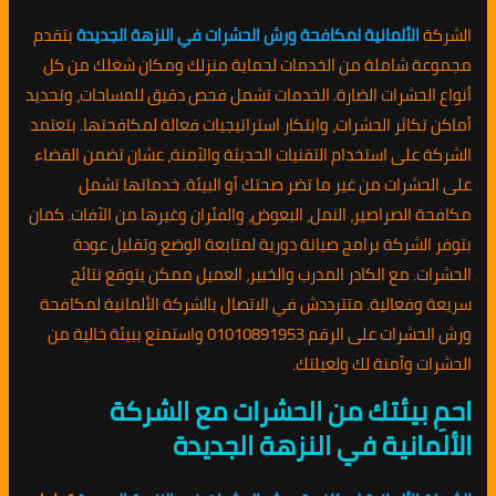
الشركة
الألمانية لمكافحة ورش الحشرات في النزهة الجديدة
بتقدم
مجموعة شاملة من الخدمات لحماية منزلك ومكان شغلك من كل
أنواع الحشرات الضارة. الخدمات تشمل فحص دقيق للمساحات، وتحديد
أماكن تكاثر الحشرات، وابتكار استراتيجيات فعالة لمكافحتها. بتعتمد
الشركة على استخدام التقنيات الحديثة والآمنة، عشان تضمن القضاء
على الحشرات من غير ما تضر صحتك أو البيئة. خدماتها تشمل
مكافحة الصراصير، النمل، البعوض، والفئران وغيرها من الآفات. كمان
بتوفر الشركة برامج صيانة دورية لمتابعة الوضع وتقليل عودة
الحشرات. مع الكادر المدرب والخبير، العميل ممكن يتوقع نتائج
سريعة وفعالية. متترددش في الاتصال بالشركة الألمانية لمكافحة
ورش الحشرات على الرقم 01010891953 واستمتع ببيئة خالية من
الحشرات وآمنة لك ولعيلتك.
احمِ بيئتك من الحشرات مع الشركة
الألمانية في النزهة الجديدة