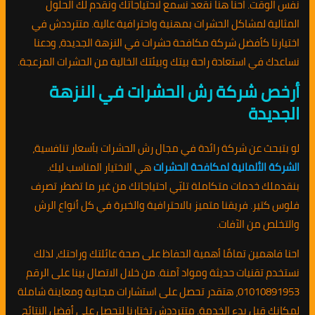
نفس الوقت. احنا هنا نقعد نسمع لاحتياجاتك ونقدم لك الحلول
المثالية لمشاكل الحشرات بمهنية واحترافية عالية. متترددش في
اختيارنا كأفضل شركة مكافحة حشرات في النزهة الجديدة، ودعنا
نساعدك في استعادة راحة بيتك وبيئتك الخالية من الحشرات المزعجة.
أرخص شركة رش الحشرات في النزهة
الجديدة
لو بتبحث عن شركة رائدة في مجال رش الحشرات بأسعار تنافسية،
الشركة الألمانية لمكافحة الحشرات
هي الاختيار المناسب ليك.
بنقدملك خدمات متكاملة تلبّي احتياجاتك من غير ما تضطر تصرف
فلوس كتير. فريقنا متميز بالاحترافية والخبرة في كل أنواع الرش
والتخلص من الآفات.
احنا فاهمين تمامًا أهمية الحفاظ على صحة عائلتك وراحتك، لذلك
نستخدم تقنيات حديثة ومواد آمنة. من خلال الاتصال بينا على الرقم
01010891953، هتقدر تحصل على استشارات مجانية ومعاينة شاملة
لمكانك قبل بدء الخدمة. متترددش تختارنا لتحصل على أفضل النتائج