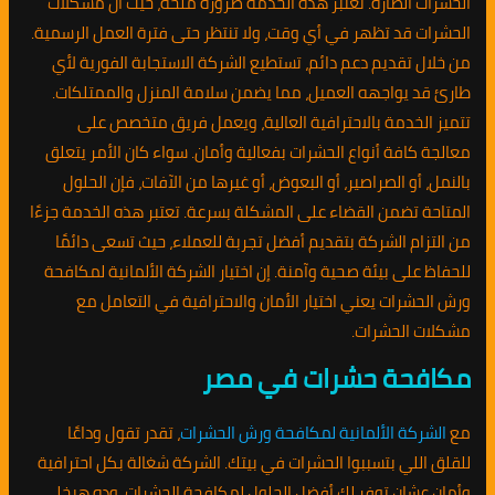
الحشرات الضارة. تعتبر هذه الخدمة ضرورة ملحة، حيث أن مشكلات
الحشرات قد تظهر في أي وقت، ولا تنتظر حتى فترة العمل الرسمية.
من خلال تقديم دعم دائم، تستطيع الشركة الاستجابة الفورية لأي
طارئ قد يواجهه العميل، مما يضمن سلامة المنزل والممتلكات.
تتميز الخدمة بالاحترافية العالية، ويعمل فريق متخصص على
معالجة كافة أنواع الحشرات بفعالية وأمان. سواء كان الأمر يتعلق
بالنمل، أو الصراصير، أو البعوض، أو غيرها من الآفات، فإن الحلول
المتاحة تضمن القضاء على المشكلة بسرعة. تعتبر هذه الخدمة جزءًا
من التزام الشركة بتقديم أفضل تجربة للعملاء، حيث تسعى دائمًا
للحفاظ على بيئة صحية وآمنة. إن اختيار الشركة الألمانية لمكافحة
ورش الحشرات يعني اختيار الأمان والاحترافية في التعامل مع
مشكلات الحشرات.
مكافحة حشرات في مصر
مع
الشركة الألمانية لمكافحة ورش الحشرات
، تقدر تقول وداعًا
للقلق اللي بتسببوا الحشرات في بيتك. الشركة شغالة بكل احترافية
وأمان عشان توفر لك أفضل الحلول لمكافحة الحشرات، وده هيخلي