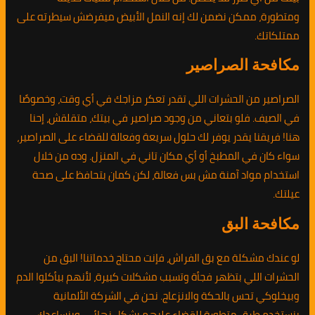
ومتطورة، ممكن نضمن لك إنه النمل الأبيض ميفرضش سيطرته على
ممتلكاتك.
مكافحة الصراصير
الصراصير من الحشرات اللي تقدر تعكر مزاجك في أي وقت، وخصوصًا
في الصيف. فلو بتعاني من وجود صراصير في بيتك، متقلقش، إحنا
هنا! فريقنا يقدر يوفر لك حلول سريعة وفعالة للقضاء على الصراصير،
سواء كان في المطبخ أو أي مكان تاني في المنزل. وده من خلال
استخدام مواد آمنة مش بس فعالة، لكن كمان بتحافظ على صحة
عيلتك.
مكافحة البق
لو عندك مشكلة مع بق الفراش، فإنت محتاج خدماتنا! البق من
الحشرات اللي بتظهر فجأة وتسبب مشكلات كبيرة، لأنهم بيأكلوا الدم
وبيخلوكي تحس بالحكة والانزعاج. نحن في الشركة الألمانية
بنستخدم طرق متطورة للقضاء عليهم بشكل نهائي، وبنساعدك