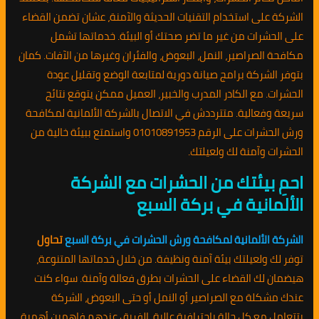
الشركة على استخدام التقنيات الحديثة والآمنة، عشان تضمن القضاء
على الحشرات من غير ما تضر صحتك أو البيئة. خدماتها تشمل
مكافحة الصراصير، النمل، البعوض، والفئران وغيرها من الآفات. كمان
بتوفر الشركة برامج صيانة دورية لمتابعة الوضع وتقليل عودة
الحشرات. مع الكادر المدرب والخبير، العميل ممكن يتوقع نتائج
سريعة وفعالية. متترددش في الاتصال بالشركة الألمانية لمكافحة
ورش الحشرات على الرقم 01010891953 واستمتع ببيئة خالية من
الحشرات وآمنة لك ولعيلتك.
احمِ بيئتك من الحشرات مع الشركة
الألمانية في بركة السبع
الشركة الألمانية لمكافحة ورش الحشرات في بركة السبع
تحاول
توفر لك ولعيلتك بيئة آمنة ونظيفة. من خلال خدماتها المتنوعة،
هيضمان لك القضاء على الحشرات بطرق فعالة وآمنة. سواء كنت
عندك مشكلة مع الصراصير أو النمل أو حتى البعوض، الشركة
بتتعامل مع كل حالة باحترافية عالية. الفريق عندهم فاهمين أهمية