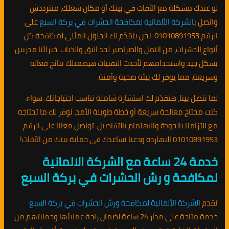
لو عندك مشكلة مع الآفات في بيتك أو مكان شغلك، متترددش
واتصل ب
الشركة الألمانية لمكافحة الحشرات في بركة السبع
على
الرقم 01010891953. نحن بنقدّم لك الحلول المثلى لمكافحة كل
أنواع الحشرات، من النمل والصراصير لحد البق والذباب. خبرائنا مدربين
بشكل جيد واستخدامهم لأحدث التقنيات هيضمنلك نتائج فعالة
وسريعة، مما يوفر لك بيئة صحية وآمنة.
لما تتصل بينا، هنقدّم لك استشارة شاملة تناسب احتياجاتك. سواء
كنت محتاج معالجة سريعة أو خطة طويلة الأمد، نوفر لك ما تحتاجه
مع التزامنا بالجودة والاهتمام بالتفاصيل. تواصل معانا على الرقم
01010891953 النهارده ودعنا نساعدك في حماية بيتك من الآفات!
خدمة 24 ساعة مع الشركة الالمانية
لمكافحة و رش الحشرات في بركة السبع
تقدم
الشركة الألمانية لمكافحة ورش الحشرات في بركة السبع
خدمة متاحة على مدار 24 ساعة لضمان راحة عملائها وحمايتهم من