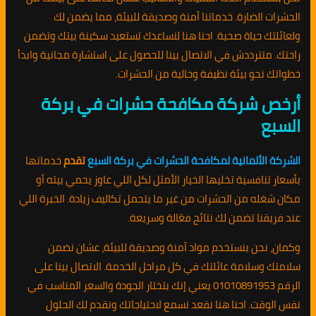
الحشرات الضارة. خدماتنا آمنة وصديقة للبيئة، مما يضمن لك
ولعائلتك حياة صحية. احنا هنا لنساعدك تستعيد سكينة بيتك وتضمن
راحتك. متترددش في الاتصال بينا للحصول على استشارة مجانية وابدأ
خطواتك نحو بيئة نظيفة وخالية من الحشرات.
أرخص شركة مكافحة حشرات في بركة
السبع
الشركة الألمانية لمكافحة الحشرات في بركة السبع
تقدم
خدماتها
بأسعار تنافسية تخليها الخيار الأمثل لكل اللي عاوز يحمي بيته أو
مكان شغله من الحشرات من غير ما يتحمل تكاليف زيادة. الخبرة اللي
عند فريقنا تضمن لك نتائج فعّالة وسريعة.
وكمان، نحن بنستخدم مواد آمنة وصديقة للبيئة، عشان نضمن
سلامتك وسلامة عائلتك في كل مراحل الخدمة. الاتصال بينا على
الرقم 01010891953 يعني إنك بتختار الجودة والسعر المناسب في
نفس الوقت. احنا هنا نقعد نسمع لاحتياجاتك ونقدم لك الحلول