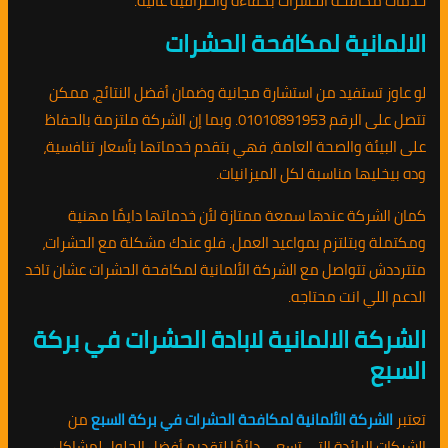
خدمات مكافحة الحشرات بكفاءة واحترافية عالية.
الالمانية لمكافحة الحشرات
لو عاوز تستفيد من استشارة مجانية وضمان أفضل النتائج، ممكن
تتصل على الرقم 01010891953. وبما إن الشركة ملتزمة بالحفاظ
على البيئة والصحة العامة، فهي بتقدم خدماتها بأسعار تنافسية،
وده بيخليها مناسبة لكل الميزانيات.
كمان الشركة عندها سمعة ممتازة لأن خدماتها دايمًا مهنية
ومكتملة وبتلتزم بمواعيد العمل. فلو عندك مشكلة مع الحشرات،
متترددش تتواصل مع الشركة الألمانية لمكافحة الحشرات عشان تاخد
الدعم اللي انت محتاجه.
الشركة الالمانية لابادة الحشرات في بركة
السبع
تعتبر
الشركة الألمانية لمكافحة الحشرات في بركة السبع
من
الشركات الرائدة التي تسعى دائمًا لتقديم أفضل الحلول لمشاكل