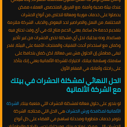
عندك بيئة صحية وآمنة. مع الفريق المتخصص، العملاء ممكن
يحصلوا على خدمات فورية وفعالة لتخلص من أنواع الحشرات
المختلفة، من النمل والصراصير لحد البعوض والذباب. الشركة ملتزمة
بتقديم خدمة 24 ساعة، يعني الدعم متاح لك في أي وقت تحتاج فيه
مساعدة، وده بيخليك تحل أي مشكلة تخص الحشرات من غير تأخير.
وكمان، مع استخدام أحدث التقنيات والمنتجات الآمنة على البيئة، تقدر
تبقى مطمئن إن الحلول مش بس فعالة، لكن كمان بتحافظ على
سلامتك وسلامة عيلتك. اختيارك للشركة الألمانية يعني إنك بتأكد
على راحتك وأمانك في المقام الأول.
الحل النهائي لمشكلة الحشرات في بيتك
مع الشركة الألمانية
لو بتدور على حلول فعالة لمشكلة الحشرات اللي متعبة بيتك،
الشركة
الألمانية لمكافحة ورش الحشرات
هي الحل اللي محتاجه. الشركة
بتوفر خدمات متطورة ومحدثة تساهم في القضاء على كل أنواع
الحشرات اللي ممكن تهاجم بيتك، وهيخليك تحس بالراحة والاطمئنان.