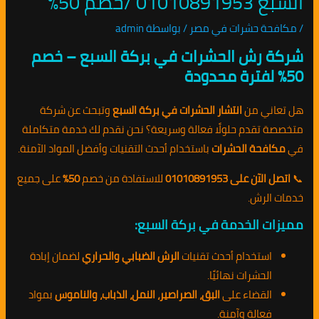
السبع 01010891953 /خصم 50%
/
مكافحة حشرات في مصر
/ بواسطة
admin
شركة رش الحشرات في بركة السبع – خصم
50% لفترة محدودة
هل تعاني من
انتشار الحشرات في بركة السبع
وتبحث عن شركة
متخصصة تقدم حلولًا فعالة وسريعة؟ نحن نقدم لك خدمة متكاملة
في
مكافحة الحشرات
باستخدام أحدث التقنيات وأفضل المواد الآمنة.
📞
اتصل الآن على 01010891953
للاستفادة من خصم
50%
على جميع
خدمات الرش.
مميزات الخدمة في بركة السبع:
استخدام أحدث تقنيات
الرش الضبابي والحراري
لضمان إبادة
الحشرات نهائيًا.
القضاء على
البق، الصراصير، النمل، الذباب، والناموس
بمواد
فعالة وآمنة.