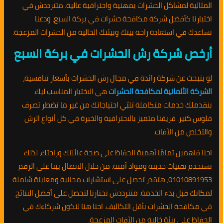
المثالية لمشاكل الحشرات بمهنية واحترافية عالية. متترددش في
اختيارنا كأفضل شركة مكافحة حشرات في بركة السبع، ودعنا
نساعدك في استعادة راحة بيتك وبيئتك الخالية من الحشرات المزعجة.
أرخص شركة رش الحشرات في بركة السبع
لو بتبحث عن شركة رائدة في مجال رش الحشرات بأسعار تنافسية،
الشركة الألمانية لمكافحة الحشرات
هي الاختيار المناسب ليك.
بنقدملك خدمات متكاملة تلبّي احتياجاتك من غير ما تضطر تصرف
فلوس كتير. فريقنا متميز بالاحترافية والخبرة في كل أنواع الرش
والتخلص من الآفات.
احنا فاهمين تمامًا أهمية الحفاظ على صحة عائلتك وراحتك، لذلك
نستخدم تقنيات حديثة ومواد آمنة. من خلال الاتصال بينا على الرقم
01010891953، هتقدر تحصل على استشارات مجانية ومعاينة شاملة
لمكانك قبل بدء الخدمة. متترددش تختارنا لتحصل على أفضل النتائج
في مكافحة الحشرات بأقل التكاليف. احنا هنا لنكون شركاءك في
الحفاظ على بيئة خالية من الآفات المزعجة.