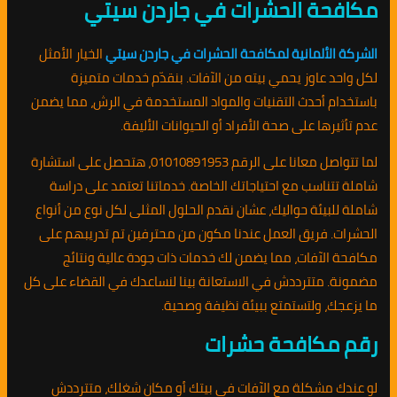
مكافحة الحشرات في جاردن سيتي
الشركة الألمانية لمكافحة الحشرات في جاردن سيتي
الخيار الأمثل
لكل واحد عاوز يحمي بيته من الآفات. بنقدّم خدمات متميزة
باستخدام أحدث التقنيات والمواد المستخدمة في الرش، مما يضمن
عدم تأثيرها على صحة الأفراد أو الحيوانات الأليفة.
لما تتواصل معانا على الرقم 01010891953، هتحصل على استشارة
شاملة تتناسب مع احتياجاتك الخاصة. خدماتنا تعتمد على دراسة
شاملة للبيئة حواليك، عشان نقدم الحلول المثلى لكل نوع من أنواع
الحشرات. فريق العمل عندنا مكون من محترفين تم تدريبهم على
مكافحة الآفات، مما يضمن لك خدمات ذات جودة عالية ونتائج
مضمونة. متترددش في الاستعانة بينا لنساعدك في القضاء على كل
ما يزعجك، ولتستمتع ببيئة نظيفة وصحية.
رقم مكافحة حشرات
لو عندك مشكلة مع الآفات في بيتك أو مكان شغلك، متترددش