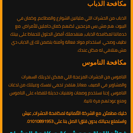
مكافحة الذباب
الذباب من الحشرات اللي مليانين الشوارع والمطاعم، وكمان في
البيوت. هم مش بس مزعجين، لكنهم كمان حاملين للأمراض. مع
خدماتنا لمكافحة الذباب، هنقدملك أفضل الحلول للحفاظ على بيتك
نظيف وصحي. استخدام مواد فعالة وآمنة بتضمن لك إن الذباب دي
مش هتلاقي له مكان عندك.
مكافحة الناموس
الناموس من الحشرات المزعجة اللي ممكن تخربلك السهرات
والمشاوير في الصيف. معانا، هتقدر تحمي نفسك وعيلتك من لدغات
الناموس. إحنا نستخدم وصفات وتقنيات حديثة للقضاء على الناموس
ومنع عودتهم مرة تانية.
خليك مطمئن، مع الشركة الألمانية لمكافحة الحشرات، عيش
واستمتع بحياتك بدون قلق! اتصل بنا على 01010891953.