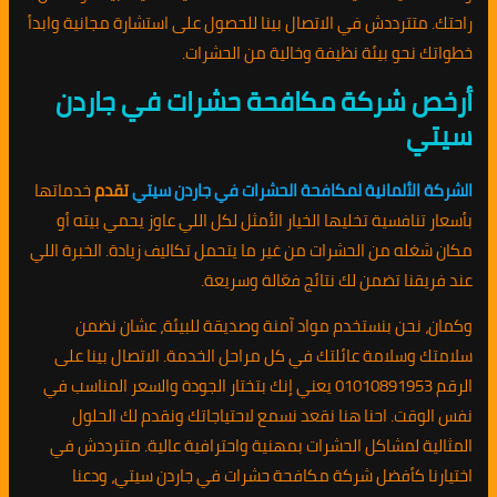
راحتك. متترددش في الاتصال بينا للحصول على استشارة مجانية وابدأ
خطواتك نحو بيئة نظيفة وخالية من الحشرات.
أرخص شركة مكافحة حشرات في جاردن
سيتي
الشركة الألمانية لمكافحة الحشرات في جاردن سيتي
تقدم
خدماتها
بأسعار تنافسية تخليها الخيار الأمثل لكل اللي عاوز يحمي بيته أو
مكان شغله من الحشرات من غير ما يتحمل تكاليف زيادة. الخبرة اللي
عند فريقنا تضمن لك نتائج فعّالة وسريعة.
وكمان، نحن بنستخدم مواد آمنة وصديقة للبيئة، عشان نضمن
سلامتك وسلامة عائلتك في كل مراحل الخدمة. الاتصال بينا على
الرقم 01010891953 يعني إنك بتختار الجودة والسعر المناسب في
نفس الوقت. احنا هنا نقعد نسمع لاحتياجاتك ونقدم لك الحلول
المثالية لمشاكل الحشرات بمهنية واحترافية عالية. متترددش في
اختيارنا كأفضل شركة مكافحة حشرات في جاردن سيتي، ودعنا