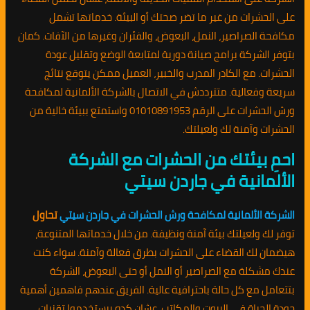
على الحشرات من غير ما تضر صحتك أو البيئة. خدماتها تشمل
مكافحة الصراصير، النمل، البعوض، والفئران وغيرها من الآفات. كمان
بتوفر الشركة برامج صيانة دورية لمتابعة الوضع وتقليل عودة
الحشرات. مع الكادر المدرب والخبير، العميل ممكن يتوقع نتائج
سريعة وفعالية. متترددش في الاتصال بالشركة الألمانية لمكافحة
ورش الحشرات على الرقم 01010891953 واستمتع ببيئة خالية من
الحشرات وآمنة لك ولعيلتك.
احمِ بيئتك من الحشرات مع الشركة
الألمانية في جاردن سيتي
الشركة الألمانية لمكافحة ورش الحشرات في جاردن سيتي
تحاول
توفر لك ولعيلتك بيئة آمنة ونظيفة. من خلال خدماتها المتنوعة،
هيضمان لك القضاء على الحشرات بطرق فعالة وآمنة. سواء كنت
عندك مشكلة مع الصراصير أو النمل أو حتى البعوض، الشركة
بتتعامل مع كل حالة باحترافية عالية. الفريق عندهم فاهمين أهمية
جودة الحياة في البيوت والمكاتب، عشان كده بيستخدموا تقنيات