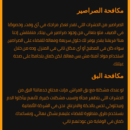
مكافحة الصراصير
الصراصير من الحشرات اللي تقدر تعكر مزاجك في أي وقت، وخصوصًا
في الصيف. فلو بتعاني من وجود صراصير في بيتك، متقلقش، إحنا
هنا! فريقنا يقدر يوفر لك حلول سريعة وفعالة للقضاء على الصراصير،
سواء كان في المطبخ أو أي مكان تاني في المنزل. وده من خلال
استخدام مواد آمنة مش بس فعالة، لكن كمان بتحافظ على صحة
عيلتك.
مكافحة البق
لو عندك مشكلة مع بق الفراش، فإنت محتاج خدماتنا! البق من
الحشرات اللي بتظهر فجأة وتسبب مشكلات كبيرة، لأنهم بيأكلوا الدم
وبيخلوكي تحس بالحكة والانزعاج. نحن في الشركة الألمانية
بنستخدم طرق متطورة للقضاء عليهم بشكل نهائي، وبنساعدك
كمان في الوقاية من عودتهم تاني.