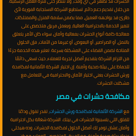
الحشرات قد تظهر في أي وقت، ولا تنتظر حتى فترة العمل الرسمية.
من خلال تقديم دعم دائم، تستطيع الشركة الاستجابة الفورية لأي
طارئ قد يواجهه العميل، مما يضمن سلامة المنزل والممتلكات.
تتميز الخدمة بالاحترافية العالية، ويعمل فريق متخصص على
معالجة كافة أنواع الحشرات بفعالية وأمان. سواء كان الأمر يتعلق
بالنمل، أو الصراصير، أو البعوض، أو غيرها من الآفات، فإن الحلول
المتاحة تضمن القضاء على المشكلة بسرعة. تعتبر هذه الخدمة جزءًا
من التزام الشركة بتقديم أفضل تجربة للعملاء، حيث تسعى دائمًا
للحفاظ على بيئة صحية وآمنة. إن اختيار الشركة الألمانية لمكافحة
ورش الحشرات يعني اختيار الأمان والاحترافية في التعامل مع
مشكلات الحشرات.
مكافحة حشرات في مصر
مع
الشركة الألمانية لمكافحة ورش الحشرات
، تقدر تقول وداعًا
للقلق اللي بتسببوا الحشرات في بيتك. الشركة شغالة بكل احترافية
وأمان عشان توفر لك أفضل الحلول لمكافحة الحشرات، وده هيخلي
عندك بيئة صحية وآمنة. مع الفريق المتخصص، العملاء ممكن