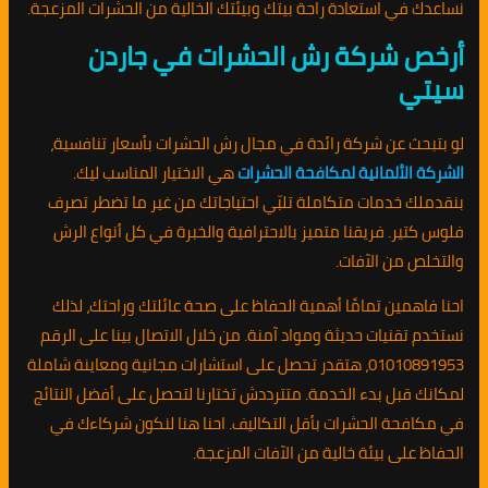
نساعدك في استعادة راحة بيتك وبيئتك الخالية من الحشرات المزعجة.
أرخص شركة رش الحشرات في جاردن
سيتي
لو بتبحث عن شركة رائدة في مجال رش الحشرات بأسعار تنافسية،
الشركة الألمانية لمكافحة الحشرات
هي الاختيار المناسب ليك.
بنقدملك خدمات متكاملة تلبّي احتياجاتك من غير ما تضطر تصرف
فلوس كتير. فريقنا متميز بالاحترافية والخبرة في كل أنواع الرش
والتخلص من الآفات.
احنا فاهمين تمامًا أهمية الحفاظ على صحة عائلتك وراحتك، لذلك
نستخدم تقنيات حديثة ومواد آمنة. من خلال الاتصال بينا على الرقم
01010891953، هتقدر تحصل على استشارات مجانية ومعاينة شاملة
لمكانك قبل بدء الخدمة. متترددش تختارنا لتحصل على أفضل النتائج
في مكافحة الحشرات بأقل التكاليف. احنا هنا لنكون شركاءك في
الحفاظ على بيئة خالية من الآفات المزعجة.