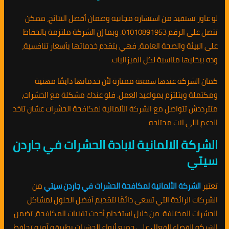
لو عاوز تستفيد من استشارة مجانية وضمان أفضل النتائج، ممكن
تتصل على الرقم 01010891953. وبما إن الشركة ملتزمة بالحفاظ
على البيئة والصحة العامة، فهي بتقدم خدماتها بأسعار تنافسية،
وده بيخليها مناسبة لكل الميزانيات.
كمان الشركة عندها سمعة ممتازة لأن خدماتها دايمًا مهنية
ومكتملة وبتلتزم بمواعيد العمل. فلو عندك مشكلة مع الحشرات،
متترددش تتواصل مع الشركة الألمانية لمكافحة الحشرات عشان تاخد
الدعم اللي انت محتاجه.
الشركة الالمانية لابادة الحشرات في جاردن
سيتي
تعتبر
الشركة الألمانية لمكافحة الحشرات في جاردن سيتي
من
الشركات الرائدة التي تسعى دائمًا لتقديم أفضل الحلول لمشاكل
الحشرات المختلفة. من خلال استخدام أحدث تقنيات المكافحة، تضمن
الشركة القضاء الفعال على جميع أنواع الحشرات بطريقة آمنة تحافظ