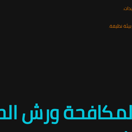
دات.
يئة نظيفة.
ة لمكافحة ورش ا