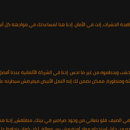
حة الحشرات، إنت في الأمان. إحنا هنا لمساعدتك في مواجهة كل أنوا
 الخشب ويحطموه من غير ما تحس. إحنا في الشركة الألمانية عندنا أفض
يثة ومتطورة، ممكن نضمن لك إنه النمل الأبيض ميفرضش سيطرته عل
ي الصيف. فلو بتعاني من وجود صراصير في بيتك، متقلقش، إحنا هنا!
وده من خلال استخدام مواد آمنة مش بس فعالة، لكن كمان بتحافظ عل