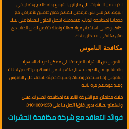
الذباب من الحشرات اللي مليانين الشوارع والمطاعم، وكمان في
البيوت. هم مش بس مزعجين، لكنهم كمان حاملين للأمراض. مع
خدماتنا لمكافحة الذباب، هنقدملك أفضل الحلول للحفاظ على بيتك
نظيف وصحي. استخدام مواد فعالة وآمنة بتضمن لك إن الذباب دي
مش هتلاقي له مكان عندك.
مكافحة الناموس
الناموس من الحشرات المزعجة اللي ممكن تخربلك السهرات
والمشاوير في الصيف. معانا، هتقدر تحمي نفسك وعيلتك من لدغات
الناموس. إحنا نستخدم وصفات وتقنيات حديثة للقضاء على الناموس
ومنع عودتهم مرة تانية.
خليك مطمئن، مع الشركة الألمانية لمكافحة الحشرات، عيش
واستمتع بحياتك بدون قلق! اتصل بنا على 01010891953.
فوائد التعاقد مع شركة مكافحة الحشرات