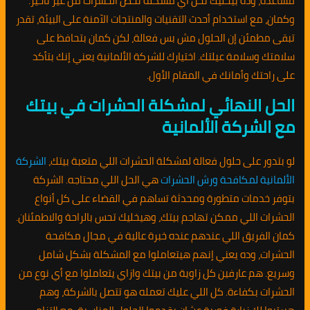
مساعدة، وده بيخليك تحل أي مشكلة تخص الحشرات من غير تأخير.
وكمان، مع استخدام أحدث التقنيات والمنتجات الآمنة على البيئة، تقدر
تبقى مطمئن إن الحلول مش بس فعالة، لكن كمان بتحافظ على
سلامتك وسلامة عيلتك. اختيارك للشركة الألمانية يعني إنك بتأكد
على راحتك وأمانك في المقام الأول.
الحل النهائي لمشكلة الحشرات في بيتك
مع الشركة الألمانية
لو بتدور على حلول فعالة لمشكلة الحشرات اللي متعبة بيتك،
الشركة
الألمانية لمكافحة ورش الحشرات
هي الحل اللي محتاجه. الشركة
بتوفر خدمات متطورة ومحدثة تساهم في القضاء على كل أنواع
الحشرات اللي ممكن تهاجم بيتك، وهيخليك تحس بالراحة والاطمئنان.
كمان الفريق اللي عندهم عنده خبرة عالية في مجال مكافحة
الحشرات، وده يعني إنهم هيتعاملوا مع المشكلة بشكل شامل
وسريع. هم عارفين كل زاوية من بيتك وازاي يتعاملوا مع أي نوع من
الحشرات بكفاءة. كل اللي عليك تعمله هو تتصل بالشركة، وهم