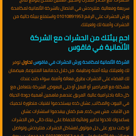
سريعة وفعالية. متترددش في الاتصال بالشركة الألمانية لمكافحة
ورش الحشرات على الرقم 01010891953 واستمتع ببيئة خالية من
الحشرات وآمنة لك ولعيلتك.
احمِ بيئتك من الحشرات مع الشركة
الألمانية في فاقوس
الشركة الألمانية لمكافحة ورش الحشرات في فاقوس
تحاول
توفر
لك ولعيلتك بيئة آمنة ونظيفة. من خلال خدماتها المتنوعة، هيضمان
لك القضاء على الحشرات بطرق فعالة وآمنة. سواء كنت عندك
مشكلة مع الصراصير أو النمل أو حتى البعوض، الشركة بتتعامل مع
كل حالة باحترافية عالية. الفريق عندهم فاهمين أهمية جودة الحياة
في البيوت والمكاتب، عشان كده بيستخدموا تقنيات متطورة تحميك
من الآفات. مش بس كده، هم كمان بيقدموا استشارات عشان
يساعدوك تاخدوا تدابير وقائية للحفاظ على بيتك خالي من الحشرات.
لو كنت بدور على حل موثوق لمشاكل الحشرات، متترددش وتواصل
مع الشركة الألمانية على الرقم 01010891953. خد خدمات سريعة