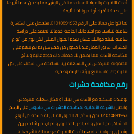
أحدث التقنيات والمواد المستخدمة في الرش، مما يضمن عدم تأثيرها
على صحة الأفراد أو الحيوانات الأليفة.
لما تتواصل معانا على الرقم 01010891953، هتحصل على استشارة
شاملة تتناسب مع احتياجاتك الخاصة. خدماتنا تعتمد على دراسة
شاملة للبيئة حواليك، عشان نقدم الحلول المثلى لكل نوع من أنواع
الحشرات. فريق العمل عندنا مكون من محترفين تم تدريبهم على
مكافحة الآفات، مما يضمن لك خدمات ذات جودة عالية ونتائج
مضمونة. متترددش في الاستعانة بينا لنساعدك في القضاء على كل
ما يزعجك، ولتستمتع ببيئة نظيفة وصحية.
رقم مكافحة حشرات
لو عندك مشكلة مع الآفات في بيتك أو مكان شغلك، متترددش
واتصل ب
الشركة الألمانية لمكافحة الحشرات في فاقوس
على الرقم
01010891953. نحن بنقدّم لك الحلول المثلى لمكافحة كل أنواع
الحشرات، من النمل والصراصير لحد البق والذباب. خبرائنا مدربين
بشكل جيد واستخدامهم لأحدث التقنيات هيضمنلك نتائج فعالة