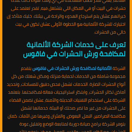
الساعة، يعني تقدر تطلب المساعدة في أي وقت. سواء كانت عندك
حشرات في البيت أو في المكان اللي بتشتغل فيه، تقدر تعتمد على
خبراتهم عشان يتم استرجاع الهدوء والراحة في بيئتك. خليك متأكد إن
اختيارك للشركة الألمانية هو الخطوة الأولى عشان تكون في بيت
خالي من الحشرات.
تعرف على خدمات الشركة الألمانية
لمكافحة ورش الحشرات في فاقوس
الشركة
الألمانية لمكافحة ورش الحشرات في فاقوس
بتقدم
مجموعة شاملة من الخدمات لحماية منزلك ومكان شغلك من كل
أنواع الحشرات الضارة. الخدمات تشمل فحص دقيق للمساحات، وتحديد
أماكن تكاثر الحشرات، وابتكار استراتيجيات فعالة لمكافحتها. بتعتمد
الشركة على استخدام التقنيات الحديثة والآمنة، عشان تضمن القضاء
على الحشرات من غير ما تضر صحتك أو البيئة. خدماتها تشمل
مكافحة الصراصير، النمل، البعوض، والفئران وغيرها من الآفات. كمان
بتوفر الشركة برامج صيانة دورية لمتابعة الوضع وتقليل عودة
الحشرات. مع الكادر المدرب والخبير، العميل ممكن يتوقع نتائج