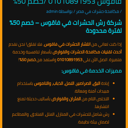
فاقوس 01010891953 /خصم 50%
/
مكافحة حشرات في مصر
/ بواسطة
admin
شركة رش الحشرات في فاقوس – خصم 50%
لفترة محدودة
إذا كنت تعاني من
انتشار الحشرات في فاقوس
، فلا تقلق! نحن نقدم
أحدث تقنيات مكافحة الحشرات والقوارض
بأسعار تنافسية وخدمة
متميزة. اتصل الآن على
01010891953
واستفد من
خصم 50%
!
مميزات الخدمة في فاقوس:
إبادة
البق، الصراصير، النمل، الذباب، والناموس
باستخدام
مبيدات آمنة وفعالة.
التخلص التام من
الفئران والقوارض
بأساليب حديثة تمنع
انتشارها.
رش شامل للحشرات في المنازل، الفلل، الفنادق، والمطاعم
لضمان بيئة نظيفة.