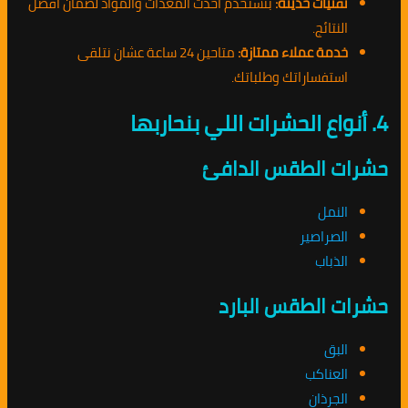
تقنيات حديثة:
بنستخدم أحدث المعدات والمواد لضمان أفضل
النتائج.
خدمة عملاء ممتازة:
متاحين 24 ساعة عشان نتلقى
استفساراتك وطلباتك.
4. أنواع الحشرات اللي بنحاربها
حشرات الطقس الدافئ
النمل
الصراصير
الذباب
حشرات الطقس البارد
البق
العناكب
الجرذان