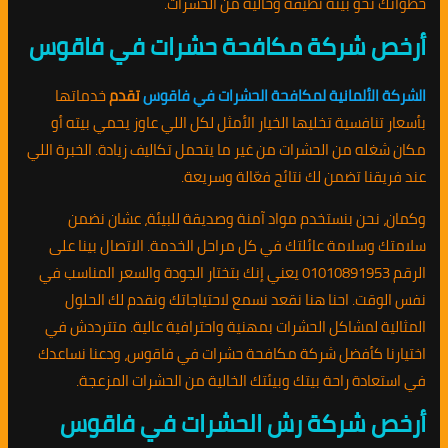
خطواتك نحو بيئة نظيفة وخالية من الحشرات.
أرخص شركة مكافحة حشرات في فاقوس
الشركة الألمانية لمكافحة الحشرات في فاقوس
تقدم
خدماتها
بأسعار تنافسية تخليها الخيار الأمثل لكل اللي عاوز يحمي بيته أو
مكان شغله من الحشرات من غير ما يتحمل تكاليف زيادة. الخبرة اللي
عند فريقنا تضمن لك نتائج فعّالة وسريعة.
وكمان، نحن بنستخدم مواد آمنة وصديقة للبيئة، عشان نضمن
سلامتك وسلامة عائلتك في كل مراحل الخدمة. الاتصال بينا على
الرقم 01010891953 يعني إنك بتختار الجودة والسعر المناسب في
نفس الوقت. احنا هنا نقعد نسمع لاحتياجاتك ونقدم لك الحلول
المثالية لمشاكل الحشرات بمهنية واحترافية عالية. متترددش في
اختيارنا كأفضل شركة مكافحة حشرات في فاقوس، ودعنا نساعدك
في استعادة راحة بيتك وبيئتك الخالية من الحشرات المزعجة.
أرخص شركة رش الحشرات في فاقوس