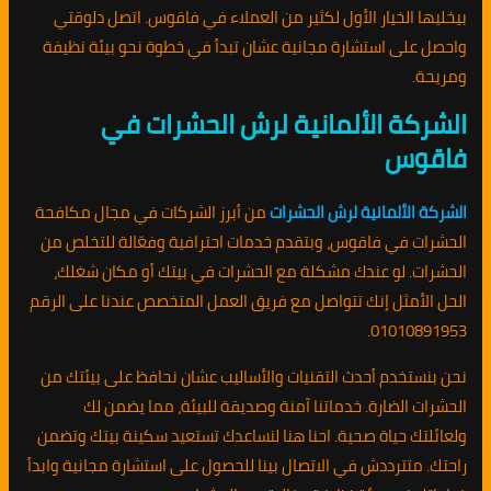
بيخليها الخيار الأول لكثير من العملاء في فاقوس. اتصل دلوقتي
واحصل على استشارة مجانية عشان تبدأ في خطوة نحو بيئة نظيفة
ومريحة.
الشركة الألمانية لرش الحشرات في
فاقوس
الشركة الألمانية لرش الحشرات
من أبرز الشركات في مجال مكافحة
الحشرات في فاقوس، وبتقدم خدمات احترافية وفعّالة للتخلص من
الحشرات. لو عندك مشكلة مع الحشرات في بيتك أو مكان شغلك،
الحل الأمثل إنك تتواصل مع فريق العمل المتخصص عندنا على الرقم
01010891953.
نحن بنستخدم أحدث التقنيات والأساليب عشان نحافظ على بيئتك من
الحشرات الضارة. خدماتنا آمنة وصديقة للبيئة، مما يضمن لك
ولعائلتك حياة صحية. احنا هنا لنساعدك تستعيد سكينة بيتك وتضمن
راحتك. متترددش في الاتصال بينا للحصول على استشارة مجانية وابدأ