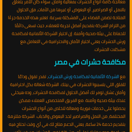
معالجة كافة أنواع الحشرات بفعالية وأمان. سواء كان الأمر يتعلق
بالنمل، أو الصراصير، أو البعوض، أو غيرها من الآفات، فإن الحلول
المتاحة تضمن القضاء على المشكلة بسرعة. تعتبر هذه الخدمة جزءًا
من التزام الشركة بتقديم أفضل تجربة للعملاء، حيث تسعى دائمًا
للحفاظ على بيئة صحية وآمنة. إن اختيار الشركة الألمانية لمكافحة
ورش الحشرات يعني اختيار الأمان والاحترافية في التعامل مع
مشكلات الحشرات.
مكافحة حشرات في مصر
مع
الشركة الألمانية لمكافحة ورش الحشرات
، تقدر تقول وداعًا
للقلق اللي بتسببوا الحشرات في بيتك. الشركة شغالة بكل احترافية
وأمان عشان توفر لك أفضل الحلول لمكافحة الحشرات، وده هيخلي
عندك بيئة صحية وآمنة. مع الفريق المتخصص، العملاء ممكن
يحصلوا على خدمات فورية وفعالة لتخلص من أنواع الحشرات
المختلفة، من النمل والصراصير لحد البعوض والذباب. الشركة ملتزمة
بتقديم خدمة 24 ساعة، يعني الدعم متاح لك في أي وقت تحتاج فيه