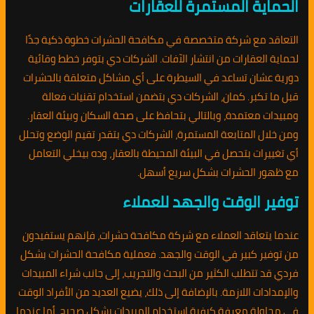
الحماية المستمرة للعقارات
التعاقد مع شركة متخصصة في مكافحة الحشرات خطوة ذكية جدًا
لحماية العقارات من انتشار الآفات. الشركات دي بتوفر خطط وقائية
دورية عشان تساعد في السيطرة على أي مشاكل متعلقة بالحشرات
قبل ما تكبر. كمان، الشركات دي بتضمن استخدام تقنيات فعالة
ومبيدات معتمدة، وبالتالي بتحافظ على صحة السكان وبيئة العقار.
ومن خلال المتابعة المستمرة، الشركات دي بتقدر تقيم الوضع وتحلل
أي تغييرات بتحصل في البيئة المحيطة بالعقار، وده بيخلي التعامل
مع ظهور الحشرات بشكل سريع أسهل.
توفير الوقت والجهد للعملاء
عندما يتعاقد العملاء مع شركة مكافحة حشرات، فإنهم يستفيدون
من توفير كبير في الوقت والجهد. فعملية مكافحة الحشرات بشكل
فردي قد تتطلب الكثير من البحث والتجريب، إلى جانب شراء المبيدات
والإمدادات اللازمة. بالإضافة إلى ذلك، يضيع العديد من الأفراد الوقت
في محاولة معرفة كيفية استخدام المبيدات بشكل صحيح. أما عندما