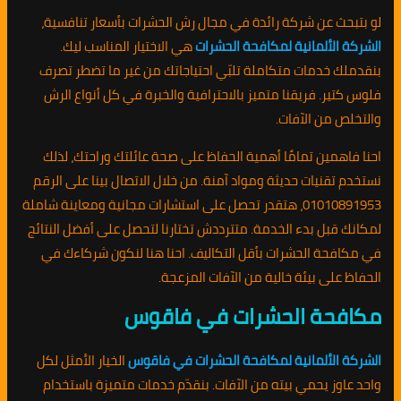
لو بتبحث عن شركة رائدة في مجال رش الحشرات بأسعار تنافسية،
الشركة الألمانية لمكافحة الحشرات
هي الاختيار المناسب ليك.
بنقدملك خدمات متكاملة تلبّي احتياجاتك من غير ما تضطر تصرف
فلوس كتير. فريقنا متميز بالاحترافية والخبرة في كل أنواع الرش
والتخلص من الآفات.
احنا فاهمين تمامًا أهمية الحفاظ على صحة عائلتك وراحتك، لذلك
نستخدم تقنيات حديثة ومواد آمنة. من خلال الاتصال بينا على الرقم
01010891953، هتقدر تحصل على استشارات مجانية ومعاينة شاملة
لمكانك قبل بدء الخدمة. متترددش تختارنا لتحصل على أفضل النتائج
في مكافحة الحشرات بأقل التكاليف. احنا هنا لنكون شركاءك في
الحفاظ على بيئة خالية من الآفات المزعجة.
مكافحة الحشرات في فاقوس
الشركة الألمانية لمكافحة الحشرات في فاقوس
الخيار الأمثل لكل
واحد عاوز يحمي بيته من الآفات. بنقدّم خدمات متميزة باستخدام