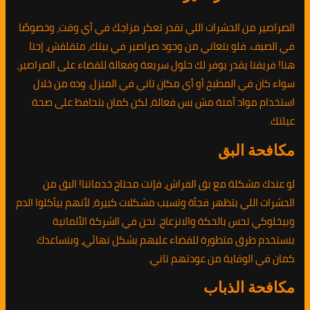
الصراصير من الحشرات اللي تقدر تعكر مزاجك في أي وقت، وخصوصًا
في الصيف. فلو بتعاني من وجود صراصير في بيتك، متقلقش، إحنا
هنا! فريقنا يقدر يوفر لك حلول سريعة وفعالة للقضاء على الصراصير،
سواء كان في المطبخ أو أي مكان تاني في المنزل. وده من خلال
استخدام مواد آمنة مش بس فعالة، لكن كمان بتحافظ على صحة
عيلتك.
مكافحة البق
لو عندك مشكلة مع بق الفراش، فإنت محتاج خدماتنا! البق من
الحشرات اللي بتظهر فجأة وتسبب مشكلات كبيرة، لأنهم بيأكلوا الدم
وبيخلوكي تحس بالحكة والانزعاج. نحن في الشركة الألمانية
بنستخدم طرق متطورة للقضاء عليهم بشكل نهائي، وبنساعدك
كمان في الوقاية من عودتهم تاني.
مكافحة الذباب