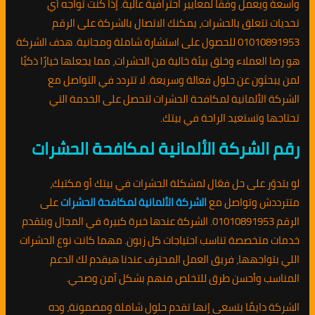
واسعة ويعمل وفقًا لمعايير احترافية عالية. إذا كنت تواجه أي
تحديات تتعلق بالحشرات، يمكنك الاتصال بالشركة على الرقم
01010891953 للحصول على استشارة شاملة ومجانية. هدف الشركة
هو رضا العملاء وخلق بيئة خالية من الحشرات، مما يجعلها خيارًا ذكيًا
لمن يبحثون عن حلول فعالة وسريعة. لا تتردد في التواصل مع
الشركة الألمانية لمكافحة الحشرات لتحصل على الخدمة التي
تحتاجها وتستعيد الراحة في بيتك.
رقم الشركة الألمانية لمكافحة الحشرات
لو بتدوّر على حل فعّال لمشكلة الحشرات في بيتك أو مكتبك،
متترددش وتواصل مع
الشركة الألمانية لمكافحة الحشرات
على
الرقم 01010891953. الشركة عندها خبرة كبيرة في المجال وبتقدم
خدمات متخصصة تناسب احتياجات كل زبون. مهما كانت نوع الحشرات
اللي بتواجهها، فريق العمل المحترف عندنا هيقدم لك الدعم
المناسب وأحسن طرق للتخلص منهم بشكل آمن وصحي.
الشركة دايمًا بتسعى إنها تقدم حلول شاملة ومضمونة، وده