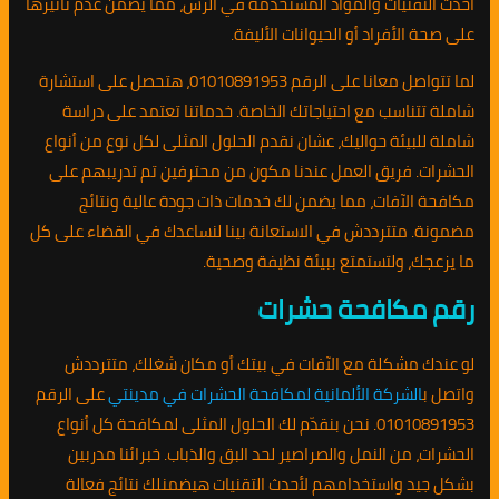
أحدث التقنيات والمواد المستخدمة في الرش، مما يضمن عدم تأثيرها
على صحة الأفراد أو الحيوانات الأليفة.
لما تتواصل معانا على الرقم 01010891953، هتحصل على استشارة
شاملة تتناسب مع احتياجاتك الخاصة. خدماتنا تعتمد على دراسة
شاملة للبيئة حواليك، عشان نقدم الحلول المثلى لكل نوع من أنواع
الحشرات. فريق العمل عندنا مكون من محترفين تم تدريبهم على
مكافحة الآفات، مما يضمن لك خدمات ذات جودة عالية ونتائج
مضمونة. متترددش في الاستعانة بينا لنساعدك في القضاء على كل
ما يزعجك، ولتستمتع ببيئة نظيفة وصحية.
رقم مكافحة حشرات
لو عندك مشكلة مع الآفات في بيتك أو مكان شغلك، متترددش
واتصل ب
الشركة الألمانية لمكافحة الحشرات في مدينتي
على الرقم
01010891953. نحن بنقدّم لك الحلول المثلى لمكافحة كل أنواع
الحشرات، من النمل والصراصير لحد البق والذباب. خبرائنا مدربين
بشكل جيد واستخدامهم لأحدث التقنيات هيضمنلك نتائج فعالة