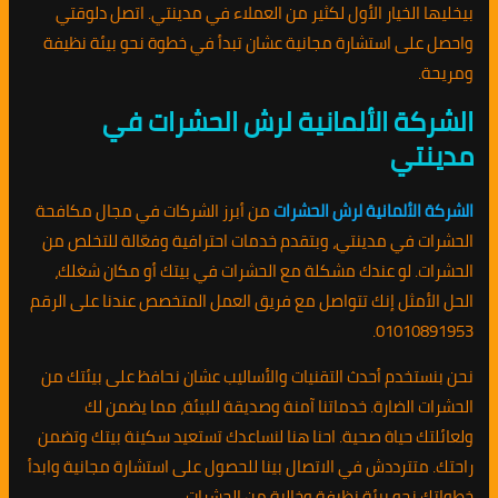
بيخليها الخيار الأول لكثير من العملاء في مدينتي. اتصل دلوقتي
واحصل على استشارة مجانية عشان تبدأ في خطوة نحو بيئة نظيفة
ومريحة.
الشركة الألمانية لرش الحشرات في
مدينتي
الشركة الألمانية لرش الحشرات
من أبرز الشركات في مجال مكافحة
الحشرات في مدينتي، وبتقدم خدمات احترافية وفعّالة للتخلص من
الحشرات. لو عندك مشكلة مع الحشرات في بيتك أو مكان شغلك،
الحل الأمثل إنك تتواصل مع فريق العمل المتخصص عندنا على الرقم
01010891953.
نحن بنستخدم أحدث التقنيات والأساليب عشان نحافظ على بيئتك من
الحشرات الضارة. خدماتنا آمنة وصديقة للبيئة، مما يضمن لك
ولعائلتك حياة صحية. احنا هنا لنساعدك تستعيد سكينة بيتك وتضمن
راحتك. متترددش في الاتصال بينا للحصول على استشارة مجانية وابدأ
خطواتك نحو بيئة نظيفة وخالية من الحشرات.