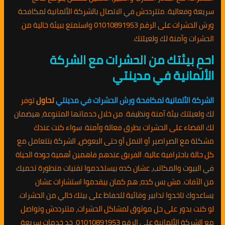
سريعة وفعالية. متترددش في الاتصال بالشركة الألمانية لمكافحة
ورش الحشرات على الرقم 01010891953 واستمتع ببيئة خالية من
الحشرات وآمنة لك ولعيلتك.
احمِ بيئتك من الحشرات مع الشركة
الألمانية في مدينتي
الشركة الألمانية لمكافحة ورش الحشرات في مدينتي
تحاول
توفر
لك ولعيلتك بيئة آمنة ونظيفة. من خلال خدماتها المتنوعة، هيضمان
لك القضاء على الحشرات بطرق فعالة وآمنة. سواء كنت عندك
مشكلة مع الصراصير أو النمل أو حتى البعوض، الشركة بتتعامل مع
كل حالة باحترافية عالية. الفريق عندهم فاهمين أهمية جودة الحياة
في البيوت والمكاتب، عشان كده بيستخدموا تقنيات متطورة تحميك
من الآفات. مش بس كده، هم كمان بيقدموا استشارات عشان
يساعدوك تاخدوا تدابير وقائية للحفاظ على بيتك خالي من الحشرات.
لو كنت بدور على حل موثوق لمشاكل الحشرات، متترددش وتواصل
مع الشركة الألمانية على الرقم 01010891953. خد خدمات سريعة