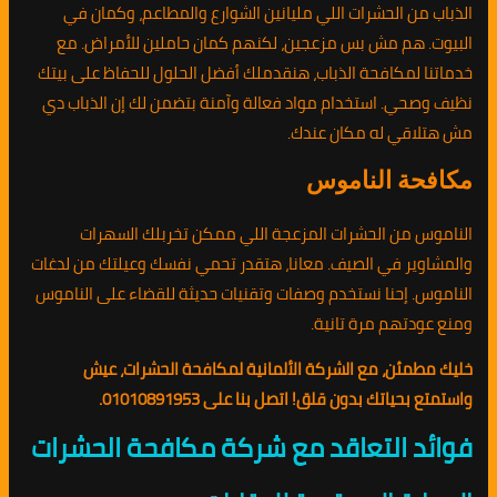
الذباب من الحشرات اللي مليانين الشوارع والمطاعم، وكمان في
البيوت. هم مش بس مزعجين، لكنهم كمان حاملين للأمراض. مع
خدماتنا لمكافحة الذباب، هنقدملك أفضل الحلول للحفاظ على بيتك
نظيف وصحي. استخدام مواد فعالة وآمنة بتضمن لك إن الذباب دي
مش هتلاقي له مكان عندك.
مكافحة الناموس
الناموس من الحشرات المزعجة اللي ممكن تخربلك السهرات
والمشاوير في الصيف. معانا، هتقدر تحمي نفسك وعيلتك من لدغات
الناموس. إحنا نستخدم وصفات وتقنيات حديثة للقضاء على الناموس
ومنع عودتهم مرة تانية.
خليك مطمئن، مع الشركة الألمانية لمكافحة الحشرات، عيش
واستمتع بحياتك بدون قلق! اتصل بنا على 01010891953.
فوائد التعاقد مع شركة مكافحة الحشرات