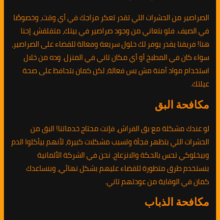
الصراصير من الحشرات اللي تقدر تعكر مزاجك في أي وقت، وخصوصًا
في الصيف. فلو بتعاني من وجود صراصير في بيتك، متقلقش، إحنا
هنا! فريقنا يقدر يوفر لك حلول سريعة وفعالة للقضاء على الصراصير،
سواء كان في المطبخ أو أي مكان تاني في المنزل. وده من خلال
استخدام مواد آمنة مش بس فعالة، لكن كمان بتحافظ على صحة
عيلتك.
مكافحة البق
لو عندك مشكلة مع بق الفراش، فإنت محتاج خدماتنا! البق من
الحشرات اللي بتظهر فجأة وتسبب مشكلات كبيرة، لأنهم بيأكلوا الدم
وبيخلوكي تحس بالحكة والانزعاج. نحن في الشركة الألمانية
بنستخدم طرق متطورة للقضاء عليهم بشكل نهائي، وبنساعدك
كمان في الوقاية من عودتهم تاني.
مكافحة الذباب