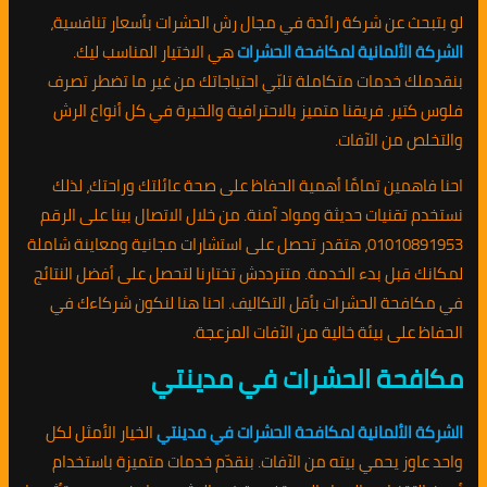
لو بتبحث عن شركة رائدة في مجال رش الحشرات بأسعار تنافسية،
الشركة الألمانية لمكافحة الحشرات
هي الاختيار المناسب ليك.
بنقدملك خدمات متكاملة تلبّي احتياجاتك من غير ما تضطر تصرف
فلوس كتير. فريقنا متميز بالاحترافية والخبرة في كل أنواع الرش
والتخلص من الآفات.
احنا فاهمين تمامًا أهمية الحفاظ على صحة عائلتك وراحتك، لذلك
نستخدم تقنيات حديثة ومواد آمنة. من خلال الاتصال بينا على الرقم
01010891953، هتقدر تحصل على استشارات مجانية ومعاينة شاملة
لمكانك قبل بدء الخدمة. متترددش تختارنا لتحصل على أفضل النتائج
في مكافحة الحشرات بأقل التكاليف. احنا هنا لنكون شركاءك في
الحفاظ على بيئة خالية من الآفات المزعجة.
مكافحة الحشرات في مدينتي
الشركة الألمانية لمكافحة الحشرات في مدينتي
الخيار الأمثل لكل
واحد عاوز يحمي بيته من الآفات. بنقدّم خدمات متميزة باستخدام