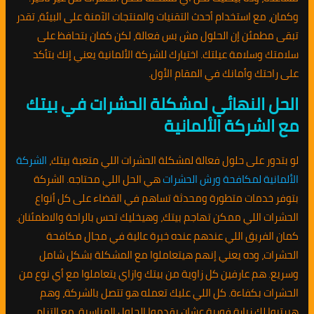
وكمان، مع استخدام أحدث التقنيات والمنتجات الآمنة على البيئة، تقدر
تبقى مطمئن إن الحلول مش بس فعالة، لكن كمان بتحافظ على
سلامتك وسلامة عيلتك. اختيارك للشركة الألمانية يعني إنك بتأكد
على راحتك وأمانك في المقام الأول.
الحل النهائي لمشكلة الحشرات في بيتك
مع الشركة الألمانية
لو بتدور على حلول فعالة لمشكلة الحشرات اللي متعبة بيتك،
الشركة
الألمانية لمكافحة ورش الحشرات
هي الحل اللي محتاجه. الشركة
بتوفر خدمات متطورة ومحدثة تساهم في القضاء على كل أنواع
الحشرات اللي ممكن تهاجم بيتك، وهيخليك تحس بالراحة والاطمئنان.
كمان الفريق اللي عندهم عنده خبرة عالية في مجال مكافحة
الحشرات، وده يعني إنهم هيتعاملوا مع المشكلة بشكل شامل
وسريع. هم عارفين كل زاوية من بيتك وازاي يتعاملوا مع أي نوع من
الحشرات بكفاءة. كل اللي عليك تعمله هو تتصل بالشركة، وهم
هيرتبوا لك زيارة فورية عشان يقدموا الحلول المناسبة. مع التزام