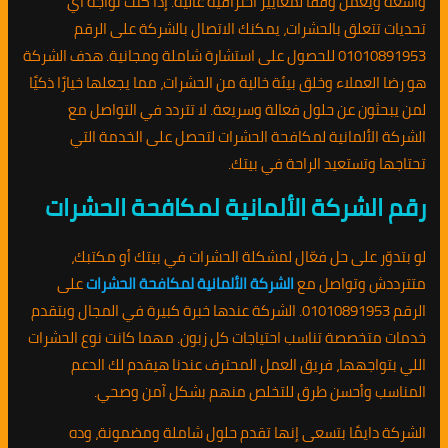
واسعة ويعمل وفقًا لمعايير احترافية عالية. إذا كنت تواجه أي
تحديات تتعلق بالحشرات، يمكنك الاتصال بالشركة على الرقم
01010891953 للحصول على استشارة شاملة ومجانية. هدف الشركة
هو رضا العملاء وخلق بيئة خالية من الحشرات، مما يجعلها خيارًا ذكيًا
لمن يبحثون عن حلول فعالة وسريعة. لا تتردد في التواصل مع
الشركة الألمانية لمكافحة الحشرات لتحصل على الخدمة التي
تحتاجها وتستعيد الراحة في بيتك.
رقم الشركة الألمانية لمكافحة الحشرات
لو بتدوّر على حل فعّال لمشكلة الحشرات في بيتك أو مكتبك،
متترددش وتواصل مع
الشركة الألمانية لمكافحة الحشرات
على
الرقم 01010891953. الشركة عندها خبرة كبيرة في المجال وبتقدم
خدمات متخصصة تناسب احتياجات كل زبون. مهما كانت نوع الحشرات
اللي بتواجهها، فريق العمل المحترف عندنا هيقدم لك الدعم
المناسب وأحسن طرق للتخلص منهم بشكل آمن وصحي.
الشركة دايمًا بتسعى إنها تقدم حلول شاملة ومضمونة، وده