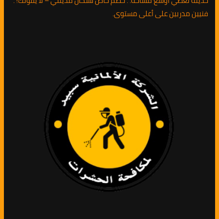
حديثة تغطي أوسع مساحة. . خصم خاص لسكان مدينتي – لا يفوتك! .
فنيين مدربين على أعلى مستوى.