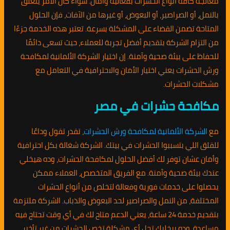
معالجة كافة أنواع الحشرات بفعالية وأمان. سواء كان الأمر يتعلق
بالنمل، أو الصراصير، أو البعوض، أو غيرها من الآفات، فإن الحلول
المتاحة تضمن القضاء على المشكلة بسرعة. تعتبر هذه الخدمة جزءًا
من التزام الشركة بتقديم أفضل تجربة للعملاء، حيث تسعى دائمًا
للحفاظ على بيئة صحية وآمنة. إن اختيار الشركة الألمانية لمكافحة
ورش الحشرات يعني اختيار الأمان والاحترافية في التعامل مع
مشكلات الحشرات.
مكافحة حشرات في مصر
مع
الشركة الألمانية لمكافحة ورش الحشرات
، تقدر تقول وداعًا
للقلق اللي بتسببوا الحشرات في بيتك. الشركة شغالة بكل احترافية
وأمان عشان توفر لك أفضل الحلول لمكافحة الحشرات، وده هيخلي
عندك بيئة صحية وآمنة. مع الفريق المتخصص، العملاء ممكن
يحصلوا على خدمات فورية وفعالة لتخلص من أنواع الحشرات
المختلفة، من النمل والصراصير لحد البعوض والذباب. الشركة ملتزمة
بتقديم خدمة 24 ساعة، يعني الدعم متاح لك في أي وقت تحتاج فيه
مساعدة، وده بيخليك تحل أي مشكلة تخص الحشرات من غير تأخير.