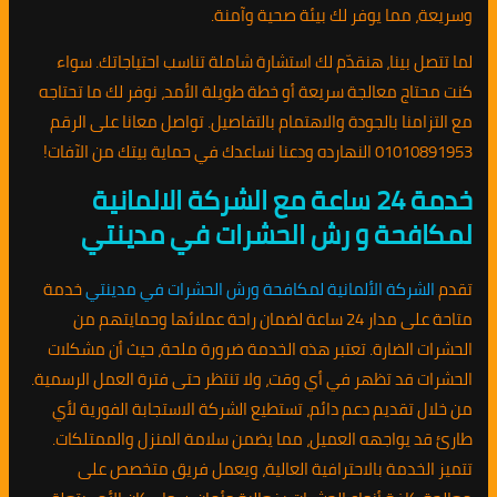
وسريعة، مما يوفر لك بيئة صحية وآمنة.
لما تتصل بينا، هنقدّم لك استشارة شاملة تناسب احتياجاتك. سواء
كنت محتاج معالجة سريعة أو خطة طويلة الأمد، نوفر لك ما تحتاجه
مع التزامنا بالجودة والاهتمام بالتفاصيل. تواصل معانا على الرقم
01010891953 النهارده ودعنا نساعدك في حماية بيتك من الآفات!
خدمة 24 ساعة مع الشركة الالمانية
لمكافحة و رش الحشرات في مدينتي
تقدم
الشركة الألمانية لمكافحة ورش الحشرات في مدينتي
خدمة
متاحة على مدار 24 ساعة لضمان راحة عملائها وحمايتهم من
الحشرات الضارة. تعتبر هذه الخدمة ضرورة ملحة، حيث أن مشكلات
الحشرات قد تظهر في أي وقت، ولا تنتظر حتى فترة العمل الرسمية.
من خلال تقديم دعم دائم، تستطيع الشركة الاستجابة الفورية لأي
طارئ قد يواجهه العميل، مما يضمن سلامة المنزل والممتلكات.
تتميز الخدمة بالاحترافية العالية، ويعمل فريق متخصص على