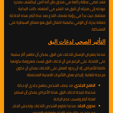
فقد قضى عطلة رائعة في فندق ظن أنه آمن، ليكتشف بمجرد
عودته إلى منزله أن البق قد انتشر في أمتعته. كانت البداية
مقلقة، حيث بدأ في رؤية علامات اللدغ بعد عدة أيام. هذه الحادثة
جعلته يدرك أن الوعي بكيفية انتقال البق هو مفتاح السيطرة على
المشكلة.
التأثير الصحي لدغات البق
عندما يتعرض الإنسان للدغات من البق، يمكن أن تظهر آثار سلبية
على الصحة. على الرغم من أن لدغات البق ليست معروفة بكونها
ناقلة للأمراض، إلا أن ردود الفعل على اللدغات يمكن أن تكون
مزعجة للغاية. إليكم بعض التأثيرات الصحية المحتملة:
الطفح الجلدي:
قد يصاب الشخص بطفح جلدي أو حكة
شديدة نتيجة لدغات البق. هذه الأعراض يمكن أن تستمر
لعدة أيام وتسبب عدم الراحة.
عدوى الجلد:
عندما تقاوم الشخص اللدغات وتخدش الجلد،
قد ينتج عن ذلك فتح االجلد وإصابة بالعدوى.