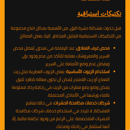
تكتيكات استباقية
قبل حدوث مشكلة حشرة البق، من الأهمية بمكان اتباع مجموعة
من التكتيكات الاستباقية لتقليل المخاطر. اليك بعض النصائح:
فحص غرف الفنادق:
عند الإقامة في فندق، يُفضل فحص
السرير والمفروشات بعناية للتأكد من عدم وجود بق،
ويفضل عدم وضع الأمتعة على السرير.
استخدام الزيوت الأساسية:
بعض الزيوت العطرية مثل زيت
النعناع أو زيت اللافندر يُمكن أن تكون فعالة كطارد للبق.
يمكن وضع بضع قطرات من الزيت في زجاجة رذاذ مملوءة
بالماء ورشها في الأماكن المحتملة.
شركات خدمات مكافحة الحشرات:
في حالة تفاقم
المشكلة، لا تتردد في استخدام خدمات شركات مكافحة
الحشرات المتخصصة. على الرغم من وجود تكلفة مالية، إلّا
أنها استثمار في راحتك وصحتك.