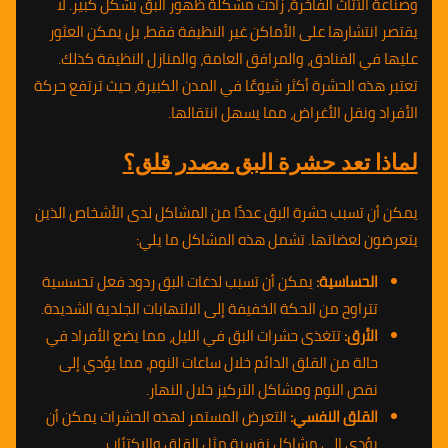
وصناعة الأثاث الفاخرة، زادت مشكلة ظهور البق بشكل كبير. لا
يقتصر انتشارها على الأماكن غير النظيفة فقط، بل يمكن العثور
عليها في الفنادق، والمرافق العامة، والمنازل النظيفة كذلك.
تعتبر هذه الحشرة أكثر شيوعًا في المدن الكبيرة، حيث ترتفع حركة
الأفراد ونقل الأغراض، مما يسهل انتقالها.
لماذا تعد حشرة البق مصدر قلق؟
يمكن أن تسبب حشرة البق عددًا من المشاكل لدى الأشخاص الذين
يتعرضون لعضاتها. تشمل هذه المشاكل ما يلي:
الحساسية:
يمكن أن تسبب لدغات البق ردود فعل تحسسية
تتراوح من الحكة الخفيفة إلى الالتهابات الجلدية الشديدة.
الأرق:
تتغذى حشرات البق في الليل، مما يضع الأفراد في
حالة من القلق الدائم خلال ساعات النوم، مما يؤدي إلى
نقص النوم ومشاكل التركيز خلال النهار.
القلق النفسي:
التعرض المستمر لهذه الحشرات يمكن أن
يؤدي إلى مشاكل نفسية مثل القلق والاكتئاب.