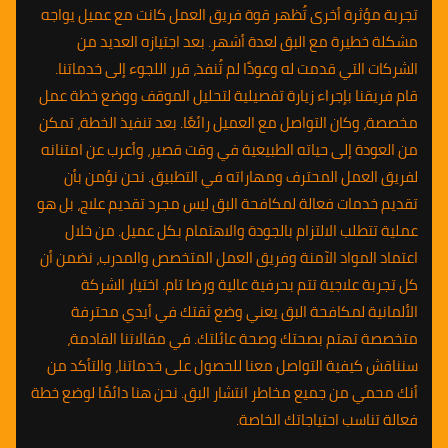
تجربة مؤثرة أخرى تُظهر قوة فريق العمل كانت مع عميل يواجه
مشكلة خطيرة مع البق لعدة أشهر. بعد اجتيازه العديد من
الشركات التي قدمت له وعودًا لم تُنفذ، قرر اللجوء إلى خدماتنا.
قام فريقنا بإجراء زيارة تفصيلية لتحليل الموقف ووضع خطة عمل
مخصصة، وكان التواصل مع العميل رائعًا. بعد تنفيذ الخطة، تمكن
من العودة إلى حياته الطبيعية في وقت قصير، وأعرب عن امتنانه
لفريق العمل المحترف ومهاراته في التطبيق. نحن نؤمن بأن
تقديم خدمات فعالة لمكافحة البق ليس مجرد تقديم علاج، بل هو
عملية تتطلب الالتزام بالجودة والاهتمام بكل عميل. من خلال
اعتماد المواد الآمنة وفريق العمل المتخصص والمدرب، نضمن أن
كل تجربة علاجية تتم بحرفية عالية ورضا تام. اختيار الشركة
الألمانية لمكافحة البق يعني وضع ثقتك في أيدي محترفة
متخصصة تهتم بصحتك وصحة عائلتك. في مقالاتنا القادمة،
سنناقش كيفية التواصل معنا للحصول على خدماتنا، والتأكد من
أنك محمي من جميع مخاطر انتشار البق. نحن هنا دائمًا لوضع خطة
فعالة تناسب احتياجاتك الخاصة.