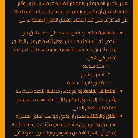
تعتبر الأضرار الصحية أبرز المخاطر المرتبطة بحشرات البق. وآثار
لدغاتها يمكن أن تكون مؤلمة وغير مريحة، إلى جانب المضاعفات
التي قد تترتب على تلك اللدغات. تشمل الأضرار الصحية ما يلي:
الحساسية:
يختلف رد فعل الجسم على لدغات البق من
شخص لآخر؛ فبينما قد لا يتأثر بعض الأشخاص على الإطلاق،
يواجه آخرون ردود فعل تحسسية قوية. هذه الحساسية قد
تظهر في شكل:
حكة شديدة
احمرار وتورم
ظهور تقرحات جلدية
الالتهابات الجلدية:
إذا تم خدش منطقة اللدغة بشدة، قد
يؤدي ذلك إلى دخول البكتيريا إلى الجلد وتسبب العدوى،
مما يتطلب العلاج الطبي.
القلق والاكتئاب:
يمكن أن تؤدي مواقف القلق المتكررة
بسبب وجود البق إلى مشاكل نفسية تؤثر على صحة الأفراد.
يُمكن أن يشعر الأشخاص بالهوس ويواجهون صعوبة في