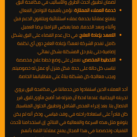
لضمان تطبيق أحدث الطرق والأساليب في مكافحة البق.
خدمة العملاء الممتازة:
نؤمن بأهمية التواصل الفعال.
يتمتع عملائنا بخدمة عملاء استثنائية ويتلقون الدعم قبل
وأثناء وبعد الخدمة، مما يعكس التزامنا برضا العميل.
التعهد بإعادة العلاج:
في حال عدم القضاء على البق بشكل
كامل، تقدم الشركة تعهدًا بإعادة العلاج دون أي تكلفة
إضافية حتى يتم حل المشكلة بشكل نهائي.
التخطيط المخصص:
نعمل على وضع خطط علاج مخصصة
تناسب كل حالة على حدة. فكل منزل أو عمل له خصوصيته،
ويجب معالجة كل مشكلة بناءً على متطلباتها الخاصة.
أحد العملاء الذين استفادوا من خدماتنا في مكافحة البق يروي
تجربته الإيجابية. عندما لاحظ أن منزله قد أصبح مأوى للبق، قرر
الاتصال بنا. بعد إجراء الفحص الشامل وتطبيق الحلول المناسبة،
كان قادراً على استعادة راحته في وقت قياسي. وذكر أنه لم يكن
يتوقع مثل هذه السرعة والفعالية في النتائج. إن استخدامنا لأحدث
التقنيات وتخصصنا في هذا المجال يمنح عملائنا الثقة بأنهم