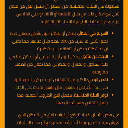
بسهولة في البيئات المختلفة. من السهل أن ينتقل البق من مكان
لآخر، سواء كان ذلك من خلال الأمتعة أو الأثاث أو حتى الملابس.
إليك بعض المخاطر الرئيسية المرتبطة بانتشاره:
السريع في التكاثر:
يمكن أن يتكاثر البق بشكل مذهل، حيث
تضع الأنثى ما يقرب من 200 بيضة خلال حياتها، مما يعني
أن المشكلة يمكن أن تتفاقم بسرعة كبيرة.
البحث عن مأوى:
يمكن للبق أن ينتشر في أي مكان، بما في
ذلك الفنادق، والمنازل، والمدارس، مما يجعل من الصعب
مقاومته.
نقص الوعي:
الكثير من الأشخاص غير مدركين لوجود البق
حتى تبدأ الأعراض بالظهور، مثل ظهور لدغات على الجلد.
توفر البيئة المناسبة:
تتحمل البق الظروف الصعبة، مما
يجعل التخلص منها تحديًا صعبًا.
في بعض الأحيان، قد لا تتوقع أن تواجه البق في المكان الذي
تعيش فيه. قصة يرويها أحد الأصدقاء توضح أثر هذه الحشرات.