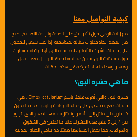
كيفية التواصل معنا
مع زيادة الوعي حول تأثير البق على الصحة والراحة النفسية، أصبح
من المهم اتخاذ خطوات فعّالة لمكافحته. إذا كنت تسعى للحصول
على خدمات الشركة الألمانية لمكافحة البق، أو لديك استفسارات
حول مشكلات البق، فنحن هنا لمساعدتك. التواصل معنا سهل
وميسر، وهذا ما سنستعرضه في هذه المقالة.
ما هي حشرة البق؟
حشرة البق، والتي تُعرف علميًا باسم “Cimex lectularius”، هي
حشرات صغيرة تتغذى على دماء الحيوانات والبشر. عادة ما تكون
ذات لون بني مائل إلى الأحمر، وتمتاز بحجمها الصغير الذي يتراوح
بين 4 إلى 5 ملم. هذه الحشرات غالبًا ما تختبئ في الشقوق
والفراغات، مما يجعل اكتشافها صعبًا. مع تنامي الحياة المدنية