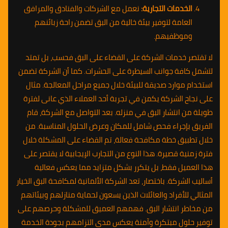
الخدمات التجارية:
نعمل مع الشركات والفنادق والمرافق
العامة لتوفير بيئة خالية من البق تضمن راحة زبائنهم
وموظفيهم.
لا تقتصر خدمات الشركة على القضاء على البق فحسب، بل تمتد
لتشمل كافة جوانب السيطرة على الحشرات. كما أن الشركة تضمن
استخدام موارد صديقة للبيئة خلال جميع مراحل المعالجة. مثال
على نجاح الشركة يكمن في تجربة أحد العملاء الذي عانى لفترة
طويلة من انتشار البق في منزله. بعد التواصل مع الشركة، قام
الفريق بإجراء فحص شامل للمكان وعرض الحلول المناسبة. من
خلال تطبيق خطة مكافحة فعالة، تم القضاء على المشكلة خلال
فترة زمنية قصيرة. هذا النوع من التجارب الإيجابية لا يقتصر على
هذا العميل فقط، بل يتكرر بشكل متزايد مما يعكس فعالية
أساليب الشركة. باختصار، تعد الشركة الألمانية لمكافحة البق الخيار
المثالي للأفراد والعائلات الذين يسعون لحماية منازلهم وبيئاتهم
من مخاطر انتشار البق. فهمهم العميق للمشكلة وحرصهم على
توفير حلول مبتكرة وآمنة يعكس مدى التزامهم بجودة الخدمة