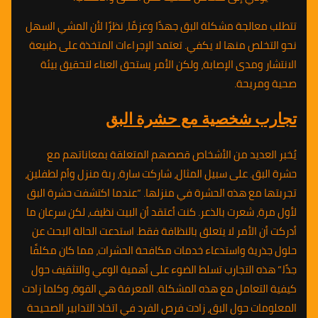
تتطلب معالجة مشكلة البق جهدًا وعزمًا، نظرًا لأن المشي السهل
نحو التخلص منها لا يكفي. تعتمد الإجراءات المتخذة على طبيعة
الانتشار ومدى الإصابة، ولكن الأمر يستحق العناء لتحقيق بيئة
صحية ومريحة.
تجارب شخصية مع حشرة البق
يُخبر العديد من الأشخاص قصصهم المتعلقة بمعاناتهم مع
حشرة البق. على سبيل المثال، شاركت سارة، ربة منزل وأم لطفلين،
تجربتها مع هذه الحشرة في منزلها. “عندما اكتشفت حشرة البق
لأول مرة، شعرت بالذعر. كنت أعتقد أن البيت نظيف، لكن سرعان ما
أدركت أن الأمر لا يتعلق بالنظافة فقط. استدعت الحالة البحث عن
حلول جذرية واستدعاء خدمات مكافحة الحشرات، مما كان مكلفًا
جدًا.” هذه التجارب تسلط الضوء على أهمية الوعي والتثقيف حول
كيفية التعامل مع هذه المشكلة. المعرفة هي القوة، وكلما زادت
المعلومات حول البق، زادت فرص الفرد في اتخاذ التدابير الصحيحة