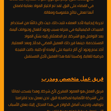
في القضاء على البق. لقد تم اختيار المواد بعناية لضمان
أنها تعطي نتائج ملموسة وفعّالة.
تجربة إيجابية لأحد العملاء تثبت ذلك. حيث كان خائفًا من استخدام
المبيدات الكيميائية في منزله بسبب وجود أطفال وحيوانات أليفة.
بعد التواصل مع الشركة، تم الاطمئنان إليه بشأن المواد
المستخدمة. حينها قرر ذلك العميل المضي قدمًا، وبعد العملية،
أكد عدم وجود أي آثار جانبية على أولاده أو كلبه. كانت النتيجة
مرضية للغاية، وكسبنا ثقة هذا العميل لأجل المستقبل.
فريق عمل متخصص ومدرب
فريق العمل هو العمود الفقري لأي شركة، وهذا ينسحب تمامًا
على الشركة الألمانية لمكافحة البق. نحن نعمل بجد لالتزامنا
بتوظيف وتدريب أفضل الكوادر في هذا المجال. إليك بعض الأسباب