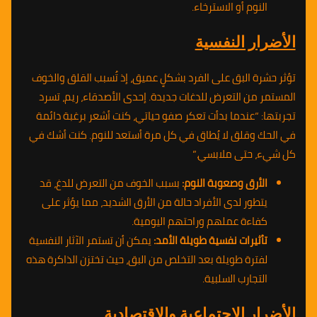
النوم أو الاسترخاء.
الأضرار النفسية
تؤثر حشرة البق على الفرد بشكلٍ عميق، إذ تُسبب القلق والخوف
المستمر من التعرض للدغات جديدة. إحدى الأصدقاء، ريم، تسرد
تجربتها: “عندما بدأت تعكر صفو حياتي، كنت أشعر برغبة دائمة
في الحك وقلق لا يُطاق في كل مرة أستعد للنوم. كنت أشك في
كل شيء، حتى ملابسي.”
الأرق وصعوبة النوم:
بسبب الخوف من التعرض للدغ، قد
يتطور لدى الأفراد حالة من الأرق الشديد، مما يؤثر على
كفاءة عملهم وراحتهم اليومية.
تأثيرات نفسية طويلة الأمد:
يمكن أن تستمر الآثار النفسية
لفترة طويلة بعد التخلص من البق، حيث تختزن الذاكرة هذه
التجارب السلبية.
الأضرار الاجتماعية والاقتصادية