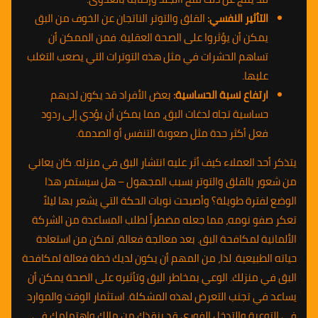
التأثير النفسي:
القلق والتوتر الناتجان عن الخوف من البق
يمكن أن يؤثروا على الصحة العقلية. فمن الممكن أن
تساهم الحشرات في مثل هذه التوترات التي يصعب التغلب
عليها.
ارتفاع نسبة الحساسية:
بعض الأفراد قد يكون لديهم
حساسية تجاه لدغات البق، مما يمكن أن يؤدي إلى ردود
فعل أكثر حدة مثل صعوبة التنفس أو الصدمة.
يتذكر أحد العملاء كيف أثر عليه انتشار البق في منزله. كان يعاني
من شعور بالقلق والتوتر بسبب المجهول – هل سيستمر هذا
الوضع لفترة طويلة؟ وأصبحت نوبات الحكة التي يشعر بها ليلاً
تعكر صفو نومه، مما جعله مضطراً لطلب المساعدة من الشركة
الألمانية لمكافحة البق. بعد معالجة فعالة، تمكن من استعادة
حياته الطبيعية. لذا، من المهم أن يكون لديك خطة فعالة لمكافحة
البق في منزلك. الوعي بمخاطر البق وتأثيره على الصحة يمكن أن
يساعد في تجنب التعرض لهذه المشكلة. استثمار الوقت والموارد
في التوعية والتدخل الفوري قد ينقذك من مالك واهتمامك في