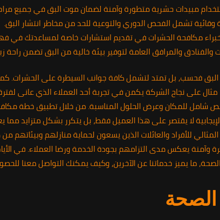
دام مبيدات حشرية متطورة وآمنة لضمان موت البق في جميع مراحل
 وقائية تشمل الفحص الدوري والتوعية للحد من مخاطر انتشار البق.
خبراء مكافحة الحشرات في تقديم استشارات خاصة لمساعدتك في فهم 
والفنادق والمرافق العامة لتوفير بيئة خالية من البق تضمن راحة 
البق فحسب، بل تمتد لتشمل كافة جوانب السيطرة على الحشرات. كما
 مثال على نجاح الشركة يكمن في تجربة أحد العملاء الذي عانى لفترة
فحص شامل للمكان وعرض الحلول المناسبة. من خلال تطبيق خطة مكافح
الإيجابية لا يقتصر على هذا العميل فقط، بل يتكرر بشكل متزايد مما ي
ر المثالي للأفراد والعائلات الذين يسعون لحماية منازلهم وبيئاتهم م
وآمنة يعكس مدى التزامهم بجودة الخدمة ورضا العملاء. في الأيام 
لصحة، ما يميز خدماتنا عن الآخرين، وكيف يمكنك التواصل معنا للحصول
 الصحة