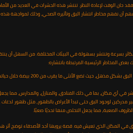
 فقد حان الوقت لإعادة النظر. تنتشر هذه الحشرات في العديد من ال
مهم أن نفهم مخاطر انتشار البق وتأثيره الصحي، وذلك لمواجهة هذه ال
تتكاثر بسرعة وتنتشر بسهولة في البيئات المختلفة. من السهل أن ينت
يك بعض المخاطر الرئيسية المرتبطة بانتشاره:
يمكن أن يتكاثر البق بشكل مذهل، حيث
ر في أي مكان، بما في ذلك الفنادق، والمنازل، والمدارس، مما يجع
ر مدركين لوجود البق حتى تبدأ الأعراض بالظهور، مثل ظهور لدغات ع
ظروف الصعبة، مما يجعل التخلص منها تحديًا صعبًا.
لبق في المكان الذي تعيش فيه. قصة يرويها أحد الأصدقاء توضح أثر