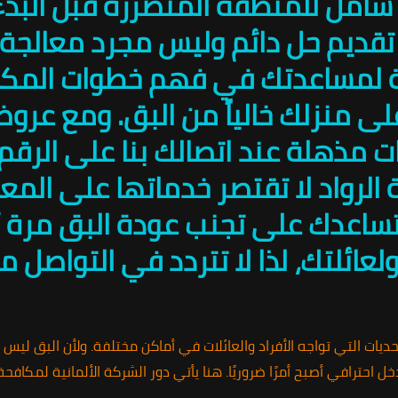
م شامل للمنطقة المتضررة قبل البد
تقديم حل دائم وليس مجرد معالجة
ية لمساعدتك في فهم خطوات المكاف
لى منزلك خالياً من البق. ومع عروضن
 مذهلة عند اتصالك بنا على الرقم
0101.شركة الرواد لا تقتصر خدماتها على 
تساعدك على تجنب عودة البق مرة أ
عائلتك، لذا لا تتردد في التواصل مع
حديات التي تواجه الأفراد والعائلات في أماكن مختلفة. ولأن البق لي
دخل احترافي أصبح أمرًا ضروريًا. هنا يأتي دور الشركة الألمانية لمكافحة