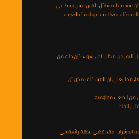
أماكن وتسبب المشاكل للناس ليس فقط في
مشكلة بفعالية. دعونا نبدأ بالتعرف
قل البق من مكان لآخر، سواء كان ذلك من
 تضع الأنثى ما يقرب من 200 بيضة خلال حياتها، مما يعني أن المشكلة يمكن أن
ل من الصعب مقاومته.
لى الجلد.
 هذه الحشرات. فقد قضى عطلة رائعة في