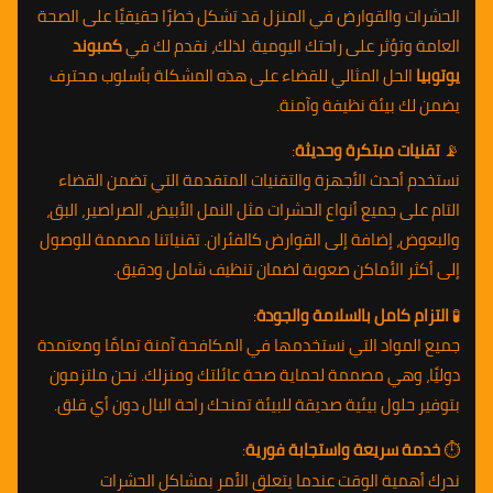
الحشرات والقوارض في المنزل قد تشكل خطرًا حقيقيًا على الصحة
العامة وتؤثر على راحتك اليومية. لذلك، نقدم لك في
كمبوند
يوتوبيا
الحل المثالي للقضاء على هذه المشكلة بأسلوب محترف
يضمن لك بيئة نظيفة وآمنة.
📡
تقنيات مبتكرة وحديثة
:
نستخدم أحدث الأجهزة والتقنيات المتقدمة التي تضمن القضاء
التام على جميع أنواع الحشرات مثل النمل الأبيض، الصراصير، البق،
والبعوض، إضافة إلى القوارض كالفئران. تقنياتنا مصممة للوصول
إلى أكثر الأماكن صعوبة لضمان تنظيف شامل ودقيق.
🧪
التزام كامل بالسلامة والجودة
:
جميع المواد التي نستخدمها في المكافحة آمنة تمامًا ومعتمدة
دوليًا، وهي مصممة لحماية صحة عائلتك ومنزلك. نحن ملتزمون
بتوفير حلول بيئية صديقة للبيئة تمنحك راحة البال دون أي قلق.
⏱️
خدمة سريعة واستجابة فورية
:
ندرك أهمية الوقت عندما يتعلق الأمر بمشاكل الحشرات