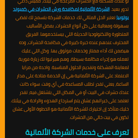
لو عندك مشكلة مع الحشرات المزعجة في بيتك، مفيش داعي
تدور بعيد.
الشركة الألمانية لمكافحة ورش الحشرات في كمبوند
يوتوبيا
تعتبر الحل المثالي لك. خدمات الشركة بتسمح لك تقضي
بسهولة وفعالية على كل أنواع الحشرات، بفضل الأساليب
المتطورة والتكنولوجيا الحديثة اللي بيستخدموها. الفريق
المحترف عندهم عنده خبرة كبيرة في مكافحة الحشرات، وده
هيضمن لك أداء ممتاز وخدمات موثوق بها. وكل اللي عليك
تعمله هو إجراء مكالمة بسيطة، وهم هيرتبوا لك زيارة فورية
لمعاينة المشكلة وتقديم الحلول المناسبة. واحدة من مزايا
الاعتماد على الشركة الألمانية هي إن الخدمة متاحة على مدار
الساعة، يعني تقدر تطلب المساعدة في أي وقت. سواء كانت
عندك حشرات في البيت أو في المكان اللي بتشتغل فيه، تقدر
تعتمد على خبراتهم عشان يتم استرجاع الهدوء والراحة في بيئتك.
خليك متأكد إن اختيارك للشركة الألمانية هو الخطوة الأولى عشان
تكون في بيت خالي من الحشرات.
تعرف على خدمات الشركة الألمانية