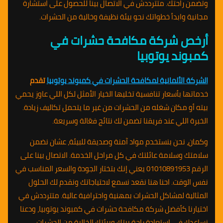
وتضمن راحتك. متترددش في الاتصال بينا للحصول على استشارة
مجانية وابدأ خطواتك نحو بيئة نظيفة وخالية من الحشرات.
أرخص شركة مكافحة حشرات في
كمبوند يوتوبيا
الشركة الألمانية لمكافحة الحشرات في كمبوند يوتوبيا
تقدم
خدماتها بأسعار تنافسية تخليها الخيار الأمثل لكل اللي عاوز يحمي
بيته أو مكان شغله من الحشرات من غير ما يتحمل تكاليف زيادة.
الخبرة اللي عند فريقنا تضمن لك نتائج فعّالة وسريعة.
وكمان، نحن بنستخدم مواد آمنة وصديقة للبيئة، عشان نضمن
سلامتك وسلامة عائلتك في كل مراحل الخدمة. الاتصال بينا على
الرقم 01010891953 يعني إنك بتختار الجودة والسعر المناسب في
نفس الوقت. احنا هنا نقعد نسمع لاحتياجاتك ونقدم لك الحلول
المثالية لمشاكل الحشرات بمهنية واحترافية عالية. متترددش في
اختيارنا كأفضل شركة مكافحة حشرات في كمبوند يوتوبيا، ودعنا
نساعدك في استعادة راحة بيتك وبيئتك الخالية من الحشرات