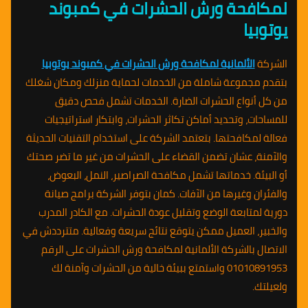
لمكافحة ورش الحشرات في كمبوند
يوتوبيا
الشركة
الألمانية لمكافحة ورش الحشرات في كمبوند يوتوبيا
بتقدم مجموعة شاملة من الخدمات لحماية منزلك ومكان شغلك
من كل أنواع الحشرات الضارة. الخدمات تشمل فحص دقيق
للمساحات، وتحديد أماكن تكاثر الحشرات، وابتكار استراتيجيات
فعالة لمكافحتها. بتعتمد الشركة على استخدام التقنيات الحديثة
والآمنة، عشان تضمن القضاء على الحشرات من غير ما تضر صحتك
أو البيئة. خدماتها تشمل مكافحة الصراصير، النمل، البعوض،
والفئران وغيرها من الآفات. كمان بتوفر الشركة برامج صيانة
دورية لمتابعة الوضع وتقليل عودة الحشرات. مع الكادر المدرب
والخبير، العميل ممكن يتوقع نتائج سريعة وفعالية. متترددش في
الاتصال بالشركة الألمانية لمكافحة ورش الحشرات على الرقم
01010891953 واستمتع ببيئة خالية من الحشرات وآمنة لك
ولعيلتك.