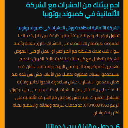
احمِ بيئتك من الحشرات مع الشركة
الألمانية في كمبوند يوتوبيا
الشركة الألمانية لمكافحة ورش الحشرات في كمبوند يوتوبيا
تحاول
توفر لك ولعيلتك بيئة آمنة ونظيفة. من خلال خدماتها
المتنوعة، هيضمان لك القضاء على الحشرات بطرق فعالة وآمنة.
سواء كنت عندك مشكلة مع الصراصير أو النمل أو حتى البعوض،
الشركة بتتعامل مع كل حالة باحترافية عالية. الفريق عندهم
فاهمين أهمية جودة الحياة في البيوت والمكاتب، عشان كده
بيستخدموا تقنيات متطورة تحميك من الآفات. مش بس كده، هم
كمان بيقدموا استشارات عشان يساعدوك تاخدوا تدابير وقائية
للحفاظ على بيتك خالي من الحشرات. لو كنت بدور على حل موثوق
لمشاكل الحشرات، متترددش وتواصل مع الشركة الألمانية على
الرقم 01010891953. خد خدمات سريعة وفعالة، واستمتع بحياة
أكثر راحة وأمان.
6. جدول مقارنة بين خدماتنا