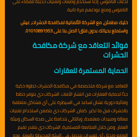
لدغات الناموس. إحنا نستخدم وصفات وتقنيات حديثة للقضاء على
الناموس ومنع عودتهم مرة تانية.
خليك مطمئن، مع الشركة الألمانية لمكافحة الحشرات، عيش
واستمتع بحياتك بدون قلق! اتصل بنا على 01010891953.
فوائد التعاقد مع شركة مكافحة
الحشرات
الحماية المستمرة للعقارات
التعاقد مع شركة متخصصة في مكافحة الحشرات خطوة ذكية
جدًا لحماية العقارات من انتشار الآفات. الشركات دي بتوفر خطط
وقائية دورية عشان تساعد في السيطرة على أي مشاكل متعلقة
بالحشرات قبل ما تكبر. كمان، الشركات دي بتضمن استخدام تقنيات
فعالة ومبيدات معتمدة، وبالتالي بتحافظ على صحة السكان وبيئة
العقار. ومن خلال المتابعة المستمرة، الشركات دي بتقدر تقيم
الوضع وتحلل أي تغييرات بتحصل في البيئة المحيطة بالعقار، وده