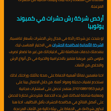
المزعجة.
أرخص شركة رش حشرات في كمبوند
يوتوبيا
لو بتبحث عن شركة رائدة في مجال رش الحشرات بأسعار تنافسية،
الشركة الألمانية لمكافحة الحشرات
هي الاختيار المناسب ليك.
بنقدملك خدمات متكاملة تلبّي احتياجاتك من غير ما تضطر تصرف
فلوس كتير. فريقنا متميز بالاحترافية والخبرة في كل أنواع الرش
والتخلص من الآفات.
احنا فاهمين تمامًا أهمية الحفاظ على صحة عائلتك وراحتك، لذلك
نستخدم تقنيات حديثة ومواد آمنة. من خلال الاتصال بينا على
الرقم 01010891953، هتقدر تحصل على استشارات مجانية
ومعاينة شاملة لمكانك قبل بدء الخدمة. متترددش تختارنا لتحصل
على أفضل النتائج في مكافحة الحشرات بأقل التكاليف. احنا هنا
لنكون شركاءك في الحفاظ على بيئة خالية من الآفات المزعجة.