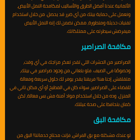
الألمانية عندنا أفضل الطرق والأساليب لمكافحة النمل الأبيض،
ونعمل على حماية بيتك من أي ضرر قد يحصل. من خلال استخدام
تقنيات حديثة ومتطورة، ممكن نضمن لك إنه النمل الأبيض
ميفرضش سيطرته على ممتلكاتك.
مكافحة الصراصير
الصراصير من الحشرات اللي تقدر تعكر مزاجك في أي وقت،
وخصوصًا في الصيف. فلو بتعاني من وجود صراصير في بيتك،
متقلقش، إحنا هنا! فريقنا يقدر يوفر لك حلول سريعة وفعالة
للقضاء على الصراصير، سواء كان في المطبخ أو أي مكان تاني في
المنزل. وده من خلال استخدام مواد آمنة مش بس فعالة، لكن
كمان بتحافظ على صحة عيلتك.
مكافحة البق
لو عندك مشكلة مع بق الفراش، فإنت محتاج خدماتنا! البق من