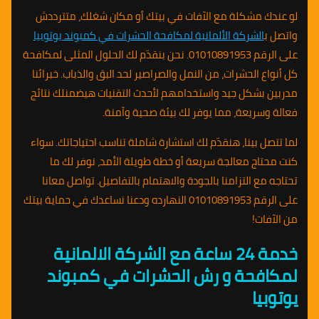
لو عندك مشكلة مع الآفات في بيتك أو مكان شغلك، متترددش
واتصل ب
الشركة الألمانية لمكافحة الحشرات في كمبوند يوتوبيا
على الرقم 01010891953. نحن بنقدّم لك الحلول المثلى لمكافحة
كل أنواع الحشرات، من النمل والصراصير لحد البق والذباب. خبرائنا
مدربين بشكل جيد واستخدامهم لأحدث التقنيات هيضمنلك نتائج
فعالة وسريعة، مما يوفر لك بيئة صحية وآمنة.
لما تتصل بينا، هنقدّم لك استشارة شاملة تناسب احتياجاتك. سواء
كنت محتاج معالجة سريعة أو خطة طويلة الأمد، نوفر لك ما
تحتاجه مع التزامنا بالجودة والاهتمام بالتفاصيل. تواصل معانا
على الرقم 01010891953 النهارده ودعنا نساعدك في حماية بيتك
من الآفات!
خدمة 24 ساعة مع الشركة الالمانية
لمكافحة و رش الحشرات في كمبوند
يوتوبيا