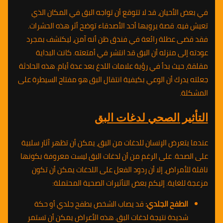
في بعض الأحيان، قد لا تتوقع أن تواجه البق في المكان الذي
تعيش فيه. قصة يرويها أحد الأصدقاء توضح أثر هذه الحشرات.
فقد قضى عطلة رائعة في فندق ظن أنه آمن، ليكتشف بمجرد
عودته إلى منزله أن البق قد انتشر في أمتعته. كانت البداية
مقلقة، حيث بدأ في رؤية علامات اللدغ بعد عدة أيام. هذه الحادثة
جعلته يدرك أن الوعي بكيفية انتقال البق هو مفتاح السيطرة على
المشكلة.
التأثير الصحي لدغات البق
عندما يتعرض الإنسان للدغات من البق، يمكن أن تظهر آثار سلبية
على الصحة. على الرغم من أن لدغات البق ليست معروفة بكونها
ناقلة للأمراض، إلا أن ردود الفعل على اللدغات يمكن أن تكون
مزعجة للغاية. إليكم بعض التأثيرات الصحية المحتملة:
الطفح الجلدي:
قد يصاب الشخص بطفح جلدي أو حكة
شديدة نتيجة لدغات البق. هذه الأعراض يمكن أن تستمر