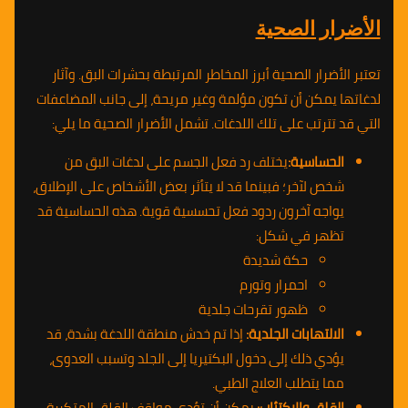
الأضرار الصحية
تعتبر الأضرار الصحية أبرز المخاطر المرتبطة بحشرات البق. وآثار
لدغاتها يمكن أن تكون مؤلمة وغير مريحة، إلى جانب المضاعفات
التي قد تترتب على تلك اللدغات. تشمل الأضرار الصحية ما يلي:
الحساسية:
يختلف رد فعل الجسم على لدغات البق من
شخص لآخر؛ فبينما قد لا يتأثر بعض الأشخاص على الإطلاق،
يواجه آخرون ردود فعل تحسسية قوية. هذه الحساسية قد
تظهر في شكل:
حكة شديدة
احمرار وتورم
ظهور تقرحات جلدية
الالتهابات الجلدية:
إذا تم خدش منطقة اللدغة بشدة، قد
يؤدي ذلك إلى دخول البكتيريا إلى الجلد وتسبب العدوى،
مما يتطلب العلاج الطبي.
القلق والاكتئاب:
يمكن أن تؤدي مواقف القلق المتكررة