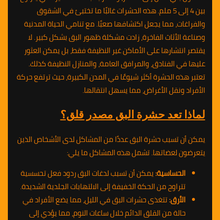
بين 4 إلى 5 ملم. هذه الحشرات غالبًا ما تختبئ في الشقوق
والفراغات، مما يجعل اكتشافها صعبًا. مع تنامي الحياة المدنية
وصناعة الأثاث الفاخرة، زادت مشكلة ظهور البق بشكل كبير. لا
يقتصر انتشارها على الأماكن غير النظيفة فقط، بل يمكن العثور
عليها في الفنادق، والمرافق العامة، والمنازل النظيفة كذلك.
تعتبر هذه الحشرة أكثر شيوعًا في المدن الكبيرة، حيث ترتفع حركة
الأفراد ونقل الأغراض، مما يسهل انتقالها.
لماذا تعد حشرة البق مصدر قلق؟
يمكن أن تسبب حشرة البق عددًا من المشاكل لدى الأشخاص الذين
يتعرضون لعضاتها. تشمل هذه المشاكل ما يلي:
الحساسية:
يمكن أن تسبب لدغات البق ردود فعل تحسسية
تتراوح من الحكة الخفيفة إلى الالتهابات الجلدية الشديدة.
الأرق:
تتغذى حشرات البق في الليل، مما يضع الأفراد في
حالة من القلق الدائم خلال ساعات النوم، مما يؤدي إلى