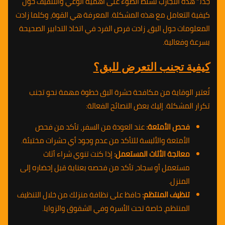
جدًا.” هذه التجارب تسلط الضوء على أهمية الوعي والتثقيف حول
كيفية التعامل مع هذه المشكلة. المعرفة هي القوة، وكلما زادت
المعلومات حول البق، زادت فرص الفرد في اتخاذ التدابير الصحيحة
بسرعة وفعالية.
كيفية تجنب التعرض للبق؟
تُعتبر الوقاية من مكافحة حشرة البق خطوة مهمة نحو تجنب
تكرار المشكلة. إليك بعض النصائح الفعالة:
فحص الأمتعة:
عند العودة من السفر، تأكد من فحص
الأمتعة والألبسة للتأكد من عدم وجود أي حشرات مختبئة.
معالجة الأثاث المستعمل:
إذا كنت تنوي شراء أثاث
مستعمل أو سجاد، تأكد من فحصه بعناية قبل إحضاره إلى
المنزل.
تنظيف المنتظم:
حافظ على نظافة منزلك من خلال التنظيف
المنتظم، خاصة تحت الأسرة وفي الشقوق والزوايا.