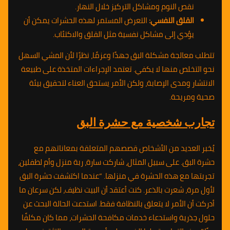
نقص النوم ومشاكل التركيز خلال النهار.
القلق النفسي:
التعرض المستمر لهذه الحشرات يمكن أن
يؤدي إلى مشاكل نفسية مثل القلق والاكتئاب.
تتطلب معالجة مشكلة البق جهدًا وعزمًا، نظرًا لأن المشي السهل
نحو التخلص منها لا يكفي. تعتمد الإجراءات المتخذة على طبيعة
الانتشار ومدى الإصابة، ولكن الأمر يستحق العناء لتحقيق بيئة
صحية ومريحة.
تجارب شخصية مع حشرة البق
يُخبر العديد من الأشخاص قصصهم المتعلقة بمعاناتهم مع
حشرة البق. على سبيل المثال، شاركت سارة، ربة منزل وأم لطفلين،
تجربتها مع هذه الحشرة في منزلها. “عندما اكتشفت حشرة البق
لأول مرة، شعرت بالذعر. كنت أعتقد أن البيت نظيف، لكن سرعان ما
أدركت أن الأمر لا يتعلق بالنظافة فقط. استدعت الحالة البحث عن
حلول جذرية واستدعاء خدمات مكافحة الحشرات، مما كان مكلفًا