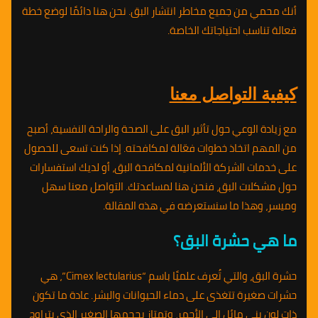
أنك محمي من جميع مخاطر انتشار البق. نحن هنا دائمًا لوضع خطة
فعالة تناسب احتياجاتك الخاصة.
كيفية التواصل معنا
مع زيادة الوعي حول تأثير البق على الصحة والراحة النفسية، أصبح
من المهم اتخاذ خطوات فعّالة لمكافحته. إذا كنت تسعى للحصول
على خدمات الشركة الألمانية لمكافحة البق، أو لديك استفسارات
حول مشكلات البق، فنحن هنا لمساعدتك. التواصل معنا سهل
وميسر، وهذا ما سنستعرضه في هذه المقالة.
ما هي حشرة البق؟
حشرة البق، والتي تُعرف علميًا باسم “Cimex lectularius”، هي
حشرات صغيرة تتغذى على دماء الحيوانات والبشر. عادة ما تكون
ذات لون بني مائل إلى الأحمر، وتمتاز بحجمها الصغير الذي يتراوح