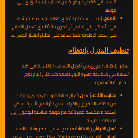
تتسبب في فقدان الرطوبة من أجسادها، مما يؤدي إلى
موتها.
الأملاح:
يُمكن استخدام الأملاح كعامل جفاف. عند رشها
في الأماكن التي يُحتمل أن تكون ملاذًا للبق، تعمل الأملاح
على سحب الرطوبة، مما يساعد على تقليل انتشار الحشرات.
تنظيف المنزل بانتظام
يعتبر التنظيف الدوري من أفضل الأساليب التقليدية في كما
يُسهم في مكافحة حشرة البق. يعتمد ذلك على اتباع بعض
الخطوات الأساسية:
تنظيف الأثاث:
يُفضل مُعالجة الأثاث بشكل دوري، والتأكد
من تنظيف الشقوق والفراغات بين الأرائك والأسرة. يمكن
استخدام مكنسة كهربائية مع فوهة مناسبة للوصول إلى
المناطق الضيقة.
غسل الفراش والمناشف:
يُنصح بغسل المفروشات بالماء
الساخن (أكثر من 60 درجة مئوية) بشكل دوري، حيث يساعد