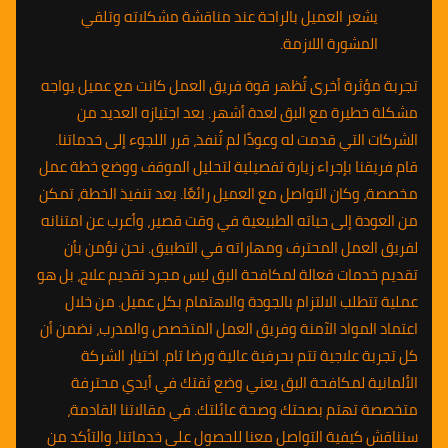
يشعر العميل بالراحة عند مناقشة مشكلاته وتلقي
المشورة اللازمة.
تجربة مؤثرة أخرى تُظهر قوة فريق العمل كانت مع عميل يواجه
مشكلة خطيرة مع البق لعدة أشهر. بعد اجتيازه العديد من
الشركات التي قدمت له وعودًا لم تُنفذ، قرر اللجوء إلى خدماتنا.
قام فريقنا بإجراء زيارة تفصيلية لتحليل الموقف ووضع خطة عمل
مخصصة، وكان التواصل مع العميل رائعًا. بعد تنفيذ الخطة، تمكن
من العودة إلى حياته الطبيعية في وقت قصير، وأعرب عن امتنانه
لفريق العمل المحترف ومهاراته في التطبيق. نحن نؤمن بأن
تقديم خدمات فعالة لمكافحة البق ليس مجرد تقديم علاج، بل هو
عملية تتطلب الالتزام بالجودة والاهتمام بكل عميل. من خلال
اعتماد المواد الآمنة وفريق العمل المتخصص والمدرب، نضمن أن
كل تجربة علاجية تتم بحرفية عالية ورضا تام. اختيار الشركة
الألمانية لمكافحة البق يعني وضع ثقتك في أيدي محترفة
متخصصة تهتم بصحتك وصحة عائلتك. في مقالاتنا القادمة،
سنناقش كيفية التواصل معنا للحصول على خدماتنا، والتأكد من