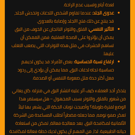
لعدة أيام وتسبب عدم الراحة.
عدوى الجلد:
عندما تقاوم الشخص اللدغات وتخدش الجلد،
قد ينتج عن ذلك فتح االجلد وإصابة بالعدوى.
التأثير النفسي:
القلق والتوتر الناتجان عن الخوف من البق
يمكن أن يؤثروا على الصحة العقلية. فمن الممكن أن
تساهم الحشرات في مثل هذه التوترات التي يصعب التغلب
عليها.
ارتفاع نسبة الحساسية:
بعض الأفراد قد يكون لديهم
حساسية تجاه لدغات البق، مما يمكن أن يؤدي إلى ردود
فعل أكثر حدة مثل صعوبة التنفس أو الصدمة.
يتذكر أحد العملاء كيف أثر عليه انتشار البق في منزله. كان يعاني
من شعور بالقلق والتوتر بسبب المجهول – هل سيستمر هذا
الوضع لفترة طويلة؟ وأصبحت نوبات الحكة التي يشعر بها ليلاً
تعكر صفو نومه، مما جعله مضطراً لطلب المساعدة من الشركة
الألمانية لمكافحة البق. بعد معالجة فعالة، تمكن من استعادة
حياته الطبيعية. لذا، من المهم أن يكون لديك خطة فعالة لمكافحة