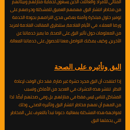
المثالي للأفراد والعائلات الذين يسعون لحماية منازلهم وبيئاتهم
من مخاطر انتشار البق. فهمهم العميق للمشكلة وحرصهم على
توفير حلول مبتكرة وآمنة يعكس مدى التزامهم بجودة الخدمة
ورضا العملاء. في الأيام القادمة، ستتطرق المقالات القادمة لمزيد
من المعلومات حول تأثير البق على الصحة، ما يميز خدماتنا عن
الآخرين، وكيف يمكنك التواصل معنا للحصول على خدماتنا الفعالة.
البق وتأثيره على الصحة
إذا اعتقدت أن البق مجرد حشرة غير ضارة، فقد حان الوقت لإعادة
النظر. تنتشر هذه الحشرات في العديد من الأماكن وتسبب
المشاكل للناس ليس فقط في منازلهم، بل وفي صحتهم أيضًا. لذا
من المهم أن نفهم مخاطر انتشار البق وتأثيره الصحي، وذلك
لمواجهة هذه المشكلة بفعالية. دعونا نبدأ بالتعرف على المخاطر
التي يحملها البق.