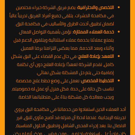
التخصص والاحترافية:
يضم فريق الشركة خبراء مختصين
في مكافحة الحشرات. يتلقى جميع أفراد الفريق تدريباً عالياً
لضمان تطبيق أحدث الطرق والأساليب في مكافحة البق.
خدمة العملاء الممتازة:
نؤمن بأهمية التواصل الفعال.
يتمتع عملائنا بخدمة عملاء استثنائية ويتلقون الدعم قبل
وأثناء وبعد الخدمة، مما يعكس التزامنا برضا العميل.
التعهد بإعادة العلاج:
في حال عدم القضاء على البق بشكل
كامل، تقدم الشركة تعهدًا بإعادة العلاج دون أي تكلفة
إضافية حتى يتم حل المشكلة بشكل نهائي.
التخطيط المخصص:
نعمل على وضع خطط علاج مخصصة
تناسب كل حالة على حدة. فكل منزل أو عمل له خصوصيته،
ويجب معالجة كل مشكلة بناءً على متطلباتها الخاصة.
أحد العملاء الذين استفادوا من خدماتنا في مكافحة البق يروي
تجربته الإيجابية. عندما لاحظ أن منزله قد أصبح مأوى للبق، قرر
الاتصال بنا. بعد إجراء الفحص الشامل وتطبيق الحلول المناسبة،
كان قادراً على استعادة راحته في وقت قياسي. وذكر أنه لم يكن