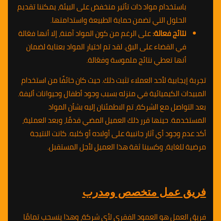
باستخدام مواد ذات تأثير منخفض على البيئة، يمكننا تقديم
الحلول التي تضمن حماية الطبيعة واستدامتها.
نتائج فعالة:
على الرغم من كون المواد آمنة، إلا أنها فعّالة
في القضاء على البق. لقد تم اختيار المواد بعناية لضمان
أنها تعطي نتائج ملموسة وفعّالة.
تجربة إيجابية لأحد العملاء تثبت ذلك. حيث كان خائفًا من استخدام
المبيدات الكيميائية في منزله بسبب وجود أطفال وحيوانات أليفة.
بعد التواصل مع الشركة، تم الاطمئنان إليه بشأن المواد
المستخدمة. حينها قرر ذلك العميل المضي قدمًا، وبعد العملية،
أكد عدم وجود أي آثار جانبية على أولاده أو كلبه. كانت النتيجة
مرضية للغاية، وكسبنا ثقة هذا العميل لأجل المستقبل.
فريق عمل متخصص ومدرب
فريق العمل هو العمود الفقري لأي شركة، وهذا ينسحب تمامًا