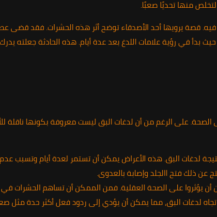
خلص منها تحديًا صعبًا.
ش فيه. قصة يرويها أحد الأصدقاء توضح أثر هذه الحشرات. فقد قضى ع
حيث بدأ في رؤية علامات اللدغ بعد عدة أيام. هذه الحادثة جعلته يدر
 الصحة. على الرغم من أن لدغات البق ليست معروفة بكونها ناقلة للأ
 لدغات البق. هذه الأعراض يمكن أن تستمر لعدة أيام وتسبب عدم ا
 عن ذلك فتح االجلد وإصابة بالعدوى.
ن أن يؤثروا على الصحة العقلية. فمن الممكن أن تساهم الحشرات في 
اه لدغات البق، مما يمكن أن يؤدي إلى ردود فعل أكثر حدة مثل صع