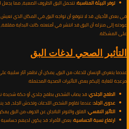
توفر البيئة المناسبة:
تتحمل البق الظروف الصعبة، مما يجعل الت
في بعض الأحيان، قد لا تتوقع أن تواجه البق في المكان الذي تعي
عودته إلى منزله أن البق قد انتشر في أمتعته. كانت البداية مقلقة، 
على المشكلة.
التأثير الصحي لدغات البق
عندما يتعرض الإنسان للدغات من البق، يمكن أن تظهر آثار سلبية على
مزعجة للغاية. إليكم بعض التأثيرات الصحية المحتملة:
الطفح الجلدي:
قد يصاب الشخص بطفح جلدي أو حكة شديدة نتيجة
عدوى الجلد:
عندما تقاوم الشخص اللدغات وتخدش الجلد، قد ينتج
التأثير النفسي:
القلق والتوتر الناتجان عن الخوف من البق يمك
ارتفاع نسبة الحساسية:
بعض الأفراد قد يكون لديهم حساسية تج