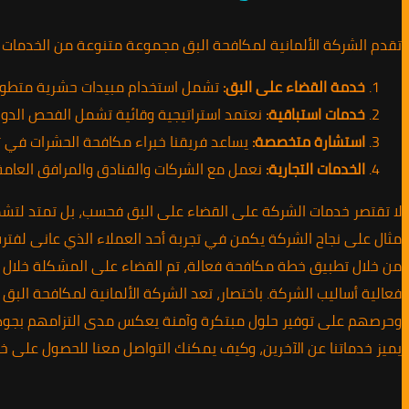
تقدم الشركة الألمانية لمكافحة البق مجموعة متنوعة من الخدمات ال
خدمة القضاء على البق:
تشمل استخدام مبيدات حشرية متطورة
خدمات استباقية:
نعتمد استراتيجية وقائية تشمل الفحص الدوري
استشارة متخصصة:
يساعد فريقنا خبراء مكافحة الحشرات في 
الخدمات التجارية:
نعمل مع الشركات والفنادق والمرافق العامة
لا تقتصر خدمات الشركة على القضاء على البق فحسب، بل تمتد لتشم
مثال على نجاح الشركة يكمن في تجربة أحد العملاء الذي عانى لفترة
من خلال تطبيق خطة مكافحة فعالة، تم القضاء على المشكلة خلال فتر
فعالية أساليب الشركة. باختصار، تعد الشركة الألمانية لمكافحة البق
وحرصهم على توفير حلول مبتكرة وآمنة يعكس مدى التزامهم بجودة ال
يميز خدماتنا عن الآخرين، وكيف يمكنك التواصل معنا للحصول على خدم