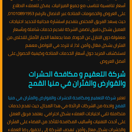
أسعار تنافسية تتناسب مع جميع الميزانيات. يمكن للعملاء الاطلاع
على العروض والخصومات المتاحة عبر الاتصال بالرقم 01010891953،
حيث يسعد الفريق المختص بتقديم استشارة مجانية لتحديد احتياجات
العميل بشكل دقيق.تضمن الشركة تقديم خدمات شاملة وبأسعار
معقولة دون التنازل عن الجودة، مما يجعلها الخيار الأمثل للتخلص من
الفئران بشكل فعّال وآمن. لذا، لا تتردد في التواصل معهم
لاستكشاف المزيد حول أسعار الخدمات المتاحة وكيفية الحصول على
أفضل العروض.
شركة التعقيم و مكافحة الحشرات
والقوارض والفئران في منيا القمح
تعتبر
شركة التعقيم ومكافحة الحشرات والقوارض والفئران في منيا
القمح
واحدة من الشركات الرائدة في هذا المجال، حيث تقدم خدمات
متكاملة تلبي احتياجات العملاء بشكل احترافي. يعتمد فريق العمل
على أحدث التقنيات وأساليب المكافحة للتأكد من القضاء على الفئران
والحشرات بشكل فعال وآمن. تهدف الشركة إلى تحقيق رضا العملاء