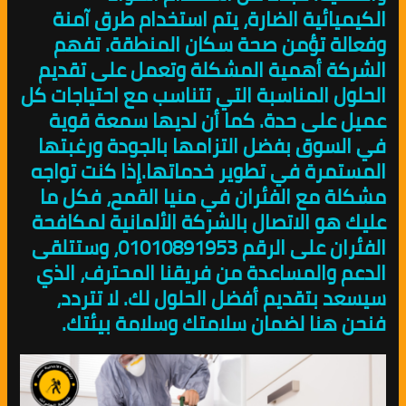
الكيميائية الضارة، يتم استخدام طرق آمنة
وفعالة تؤمن صحة سكان المنطقة. تفهم
الشركة أهمية المشكلة وتعمل على تقديم
الحلول المناسبة التي تتناسب مع احتياجات كل
عميل على حدة. كما أن لديها سمعة قوية
في السوق بفضل التزامها بالجودة ورغبتها
المستمرة في تطوير خدماتها.إذا كنت تواجه
مشكلة مع الفئران في منيا القمح، فكل ما
عليك هو الاتصال بالشركة الألمانية لمكافحة
الفئران على الرقم 01010891953، وستتلقى
الدعم والمساعدة من فريقنا المحترف، الذي
سيسعد بتقديم أفضل الحلول لك. لا تتردد،
فنحن هنا لضمان سلامتك وسلامة بيئتك.