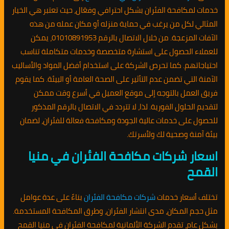
خدمات لمكافحة الفئران بشكل احترافي وفعّال، حيث تعتبر هي الخيار
المثالي لكل من يرغب في حماية منزله أو مكان عمله من هذه
الآفات المزعجة. من خلال الاتصال بالرقم 01010891953، يمكن
للعملاء الحصول على استشارة متخصصة وخدمات متكاملة تناسب
احتياجاتهم. كما تحرص الشركة على استخدام أفضل المواد والأساليب
الآمنة التي تضمن عدم التأثير على الصحة العامة أو البيئة. كما يقوم
فريق العمل بالتوجه إلى موقع العميل في أسرع وقت ممكن
لتقديم الحلول الفورية. لذا، لا تتردد في الاتصال بالرقم المذكور
للحصول على خدمات عالية الجودة ومكافحة فعالة للفئران، لضمان
بيئة آمنة وصحية لك ولأسرتك.
اسعار شركات مكافحة الفئران في منيا
القمح
تختلف أسعار خدمات
شركات مكافحة الفئران
بناءً على عدة عوامل
مثل حجم المكان، مدى انتشار الفئران، وطرق المكافحة المستخدمة.
بشكل عام، تقدم الشركة الألمانية لمكافحة الفئران في منيا القمح