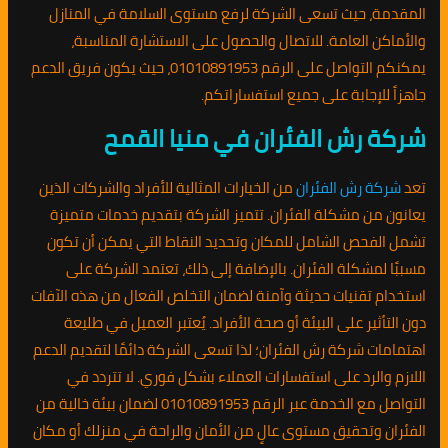
المقدمة، حيث تسعى الشركة لرفع مستوى السلامة في المنازل
والأماكن العامة. للاتصال والحصول على الاستشارة المناسبة،
يمكنكم التواصل على الرقم 01010891953، حيث يكون فريق الدعم
جاهزاً للإجابة على جميع استفساراتكم.
شركة رش الفئران في منيا القمح
تعد
شركة رش الفئران
من الخيارات المثالية للأفراد والشركات الذين
يعانون من مشكلة الفئران. تتميز الشركة بتقديم خدمات متميزة
تشمل الفحص الشامل للمكان وتحديد النقاط التي يمكن أن تكون
مسببًا لمشكلة الفئران. بالإضافة إلى ذلك، تعتمد الشركة على
استخدام تقنيات حديثة وآمنة لضمان التخلص الفعال من هذه الآفات
دون التأثير على البيئة أو صحة الأفراد. يُعتبر العميل في طليعة
اهتمامات شركة رش الفئران؛ لذا تسعى الشركة دائمًا لتقديم الدعم
اللازم والرد على استفسارات العملاء بشكل فوري. لا تتردد في
التواصل مع الخدمة عبر الرقم 01010891953 لضمان بيئة خالية من
الفئران وتحقيق مستوى عالٍ من الأمان والراحة في منزلك أو مكان