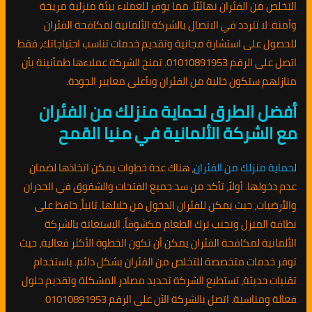
التخلص من الفئران نهائيًا، مما يوفر للعملاء بيئة منزلية مريحة
وآمنة. لا تتردد في الاتصال بالشركة الألمانية لمكافحة الفئران
للحصول على استشارة مجانية وتقديم خدمات تناسب احتياجاتك، فقط
اتصل على الرقم 01010891953. تمنح الشركة عملاءها طمأنينة بأن
منازلهم ستكون خالية من الفئران وبأعلى معايير الجودة.
أفضل الطرق لحماية منزلك من الفئران
مع الشركة الألمانية في منيا القمح
ل
حماية منزلك من الفئران
، هناك عدة خطوات يمكن اتخاذها لضمان
عدم دخولها. أولاً، تأكد من سد جميع الفتحات والشقوق في الجدران
والأرضيات، حيث يمكن للفئران الدخول من خلالها. ثانياً، حافظ على
نظافة المنزل وتجنب ترك الطعام مكشوفاً. الاستعانة بالشركة
الألمانية لمكافحة الفئران يمكن أن تكون الخطوة الأكثر فعالية، حيث
توفر خدمات متخصصة للتخلص من الفئران بشكل دائم. باستخدام
تقنيات حديثة، تستطيع الشركة تحديد مصادر المشكلة وتقديم حلول
فعالة ومناسبة. اتصل بالشركة الآن على الرقم 01010891953