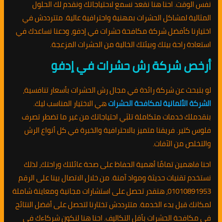
نفس الوقت. احنا هنا نقعد نسمع لاحتياجاتك ونقدم لك الحلول
المثالية لمشاكل الحشرات بمهنية واحترافية عالية. متترددش في
اختيارنا كأفضل شركة مكافحة حشرات في إدفو، ودعنا نساعدك في
استعادة راحة بيتك وبيئتك الخالية من الحشرات المزعجة.
أرخص شركة رش حشرات في إدفو
لو بتبحث عن شركة رائدة في مجال رش الحشرات بأسعار تنافسية،
الشركة الألمانية لمكافحة الحشرات
هي الاختيار المناسب ليك.
بنقدملك خدمات متكاملة تلبّي احتياجاتك من غير ما تضطر تصرف
فلوس كتير. فريقنا متميز بالاحترافية والخبرة في كل أنواع الرش
والتخلص من الآفات.
احنا فاهمين تمامًا أهمية الحفاظ على صحة عائلتك وراحتك، لذلك
نستخدم تقنيات حديثة ومواد آمنة. من خلال الاتصال بينا على الرقم
01010891953، هتقدر تحصل على استشارات مجانية ومعاينة شاملة
لمكانك قبل بدء الخدمة. متترددش تختارنا لتحصل على أفضل النتائج
في مكافحة الحشرات بأقل التكاليف. احنا هنا لنكون شركاءك في