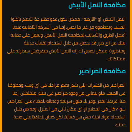
مكافحة النمل الأبيض
النمل الأبيض، أو “الأرضة”، ممكن يكون عدو خطير جدًا لأنهم يأكلوا
الخشب ويحطموه من غير ما تحس. إحنا في الشركة الألمانية عندنا
أفضل الطرق والأساليب لمكافحة النمل الأبيض، ونعمل على حماية
بيتك من أي ضرر قد يحصل. من خلال استخدام تقنيات حديثة
ومتطورة، ممكن نضمن لك إنه النمل الأبيض ميفرضش سيطرته على
ممتلكاتك.
مكافحة الصراصير
الصراصير من الحشرات اللي تقدر تعكر مزاجك في أي وقت، وخصوصًا
في الصيف. فلو بتعاني من وجود صراصير في بيتك، متقلقش، إحنا
هنا! فريقنا يقدر يوفر لك حلول سريعة وفعالة للقضاء على الصراصير،
سواء كان في المطبخ أو أي مكان تاني في المنزل. وده من خلال
استخدام مواد آمنة مش بس فعالة، لكن كمان بتحافظ على صحة
عيلتك.