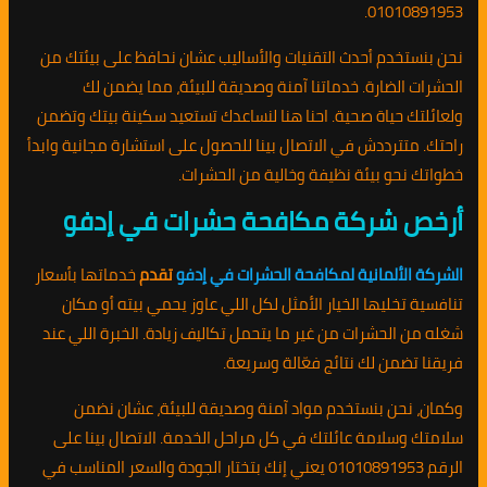
01010891953.
نحن بنستخدم أحدث التقنيات والأساليب عشان نحافظ على بيئتك من
الحشرات الضارة. خدماتنا آمنة وصديقة للبيئة، مما يضمن لك
ولعائلتك حياة صحية. احنا هنا لنساعدك تستعيد سكينة بيتك وتضمن
راحتك. متترددش في الاتصال بينا للحصول على استشارة مجانية وابدأ
خطواتك نحو بيئة نظيفة وخالية من الحشرات.
أرخص شركة مكافحة حشرات في إدفو
الشركة الألمانية لمكافحة الحشرات في إدفو
تقدم
خدماتها بأسعار
تنافسية تخليها الخيار الأمثل لكل اللي عاوز يحمي بيته أو مكان
شغله من الحشرات من غير ما يتحمل تكاليف زيادة. الخبرة اللي عند
فريقنا تضمن لك نتائج فعّالة وسريعة.
وكمان، نحن بنستخدم مواد آمنة وصديقة للبيئة، عشان نضمن
سلامتك وسلامة عائلتك في كل مراحل الخدمة. الاتصال بينا على
الرقم 01010891953 يعني إنك بتختار الجودة والسعر المناسب في