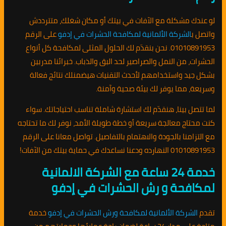
لو عندك مشكلة مع الآفات في بيتك أو مكان شغلك، متترددش
واتصل ب
الشركة الألمانية لمكافحة الحشرات في إدفو
على الرقم
01010891953. نحن بنقدّم لك الحلول المثلى لمكافحة كل أنواع
الحشرات، من النمل والصراصير لحد البق والذباب. خبرائنا مدربين
بشكل جيد واستخدامهم لأحدث التقنيات هيضمنلك نتائج فعالة
وسريعة، مما يوفر لك بيئة صحية وآمنة.
لما تتصل بينا، هنقدّم لك استشارة شاملة تناسب احتياجاتك. سواء
كنت محتاج معالجة سريعة أو خطة طويلة الأمد، نوفر لك ما تحتاجه
مع التزامنا بالجودة والاهتمام بالتفاصيل. تواصل معانا على الرقم
01010891953 النهارده ودعنا نساعدك في حماية بيتك من الآفات!
خدمة 24 ساعة مع الشركة الالمانية
لمكافحة و رش الحشرات في إدفو
تقدم
الشركة الألمانية لمكافحة ورش الحشرات في إدفو
خدمة