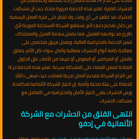
متاحة على مدار 24 ساعة لضمان راحة عملائها وحمايتهم من
الحشرات الضارة. تعتبر هذه الخدمة ضرورة ملحة، حيث أن مشكلات
الحشرات قد تظهر في أي وقت، ولا تنتظر حتى فترة العمل الرسمية.
من خلال تقديم دعم دائم، تستطيع الشركة الاستجابة الفورية لأي
طارئ قد يواجهه العميل، مما يضمن سلامة المنزل والممتلكات.
تتميز الخدمة بالاحترافية العالية، ويعمل فريق متخصص على
معالجة كافة أنواع الحشرات بفعالية وأمان. سواء كان الأمر يتعلق
بالنمل، أو الصراصير، أو البعوض، أو غيرها من الآفات، فإن الحلول
المتاحة تضمن القضاء على المشكلة بسرعة. تعتبر هذه الخدمة جزءًا
من التزام الشركة بتقديم أفضل تجربة للعملاء، حيث تسعى دائمًا
للحفاظ على بيئة صحية وآمنة. إن اختيار الشركة الألمانية لمكافحة
ورش الحشرات يعني اختيار الأمان والاحترافية في التعامل مع
مشكلات الحشرات.
انتهى القلق من الحشرات مع الشركة
الألمانية في إدفو
مع
الشركة الألمانية لمكافحة ورش الحشرات
، تقدر تقول وداعًا