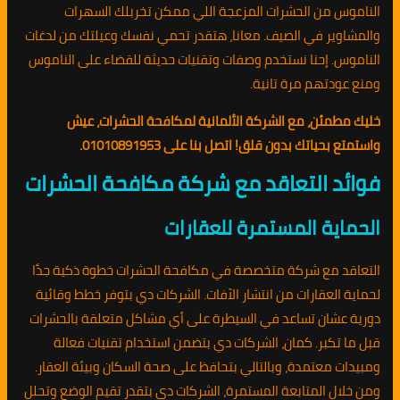
الناموس من الحشرات المزعجة اللي ممكن تخربلك السهرات
والمشاوير في الصيف. معانا، هتقدر تحمي نفسك وعيلتك من لدغات
الناموس. إحنا نستخدم وصفات وتقنيات حديثة للقضاء على الناموس
ومنع عودتهم مرة تانية.
خليك مطمئن، مع الشركة الألمانية لمكافحة الحشرات، عيش
واستمتع بحياتك بدون قلق! اتصل بنا على 01010891953.
فوائد التعاقد مع شركة مكافحة الحشرات
الحماية المستمرة للعقارات
التعاقد مع شركة متخصصة في مكافحة الحشرات خطوة ذكية جدًا
لحماية العقارات من انتشار الآفات. الشركات دي بتوفر خطط وقائية
دورية عشان تساعد في السيطرة على أي مشاكل متعلقة بالحشرات
قبل ما تكبر. كمان، الشركات دي بتضمن استخدام تقنيات فعالة
ومبيدات معتمدة، وبالتالي بتحافظ على صحة السكان وبيئة العقار.
ومن خلال المتابعة المستمرة، الشركات دي بتقدر تقيم الوضع وتحلل