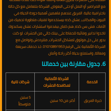
مع الصراصير أو النمل أو حتى البعوض، الشركة بتتعامل مع كل حالة
باحترافية عالية. الفريق عندهم فاهمين أهمية جودة الحياة في
البيوت والمكاتب، عشان كده بيستخدموا تقنيات متطورة تحميك من
الآفات. مش بس كده، هم كمان بيقدموا استشارات عشان يساعدوك
تاخدوا تدابير وقائية للحفاظ على بيتك خالي من الحشرات. لو كنت
بدور على حل موثوق لمشاكل الحشرات، متترددش وتواصل مع
الشركة الألمانية على الرقم 01010891953. خد خدمات سريعة
وفعالة، واستمتع بحياة أكثر راحة وأمان.
6. جدول مقارنة بين خدماتنا
الشركة الألمانية
الخدمة
شركات تانية
لمكافحة الحشرات
5 سنين
خبرة الفريق
أكتر من 10 سنين
متوسطاً