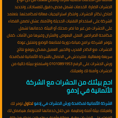
الحشرات الضارة. الخدمات تشمل فحص دقيق للمساحات، وتحديد
أماكن تكاثر الحشرات، وابتكار استراتيجيات فعالة لمكافحتها. بتعتمد
الشركة على استخدام التقنيات الحديثة والآمنة، عشان تضمن القضاء
على الحشرات من غير ما تضر صحتك أو البيئة. خدماتها تشمل
مكافحة الصراصير، النمل، البعوض، والفئران وغيرها من الآفات. كمان
بتوفر الشركة برامج صيانة دورية لمتابعة الوضع وتقليل عودة
الحشرات. مع الكادر المدرب والخبير، العميل ممكن يتوقع نتائج
سريعة وفعالية. متترددش في الاتصال بالشركة الألمانية لمكافحة
ورش الحشرات على الرقم 01010891953 واستمتع ببيئة خالية من
الحشرات وآمنة لك ولعيلتك.
احمِ بيئتك من الحشرات مع الشركة
الألمانية في إدفو
الشركة الألمانية لمكافحة ورش الحشرات في إدفو
تحاول
توفر لك
ولعيلتك بيئة آمنة ونظيفة. من خلال خدماتها المتنوعة، هيضمان لك
القضاء على الحشرات بطرق فعالة وآمنة. سواء كنت عندك مشكلة