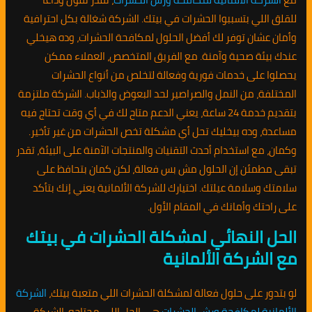
للقلق اللي بتسببوا الحشرات في بيتك. الشركة شغالة بكل احترافية
وأمان عشان توفر لك أفضل الحلول لمكافحة الحشرات، وده هيخلي
عندك بيئة صحية وآمنة. مع الفريق المتخصص، العملاء ممكن
يحصلوا على خدمات فورية وفعالة لتخلص من أنواع الحشرات
المختلفة، من النمل والصراصير لحد البعوض والذباب. الشركة ملتزمة
بتقديم خدمة 24 ساعة، يعني الدعم متاح لك في أي وقت تحتاج فيه
مساعدة، وده بيخليك تحل أي مشكلة تخص الحشرات من غير تأخير.
وكمان، مع استخدام أحدث التقنيات والمنتجات الآمنة على البيئة، تقدر
تبقى مطمئن إن الحلول مش بس فعالة، لكن كمان بتحافظ على
سلامتك وسلامة عيلتك. اختيارك للشركة الألمانية يعني إنك بتأكد
على راحتك وأمانك في المقام الأول.
الحل النهائي لمشكلة الحشرات في بيتك
مع الشركة الألمانية
لو بتدور على حلول فعالة لمشكلة الحشرات اللي متعبة بيتك،
الشركة
الألمانية لمكافحة ورش الحشرات
هي الحل اللي محتاجه. الشركة