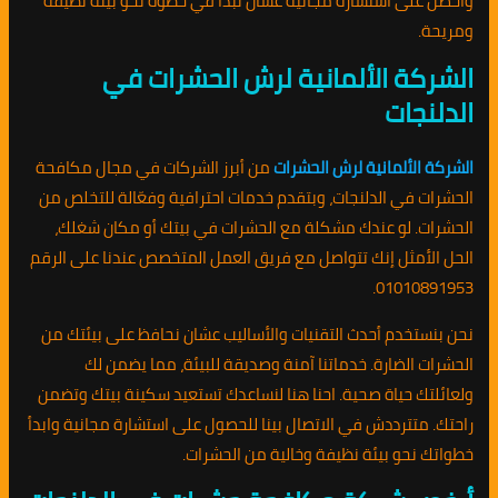
واحصل على استشارة مجانية عشان تبدأ في خطوة نحو بيئة نظيفة
ومريحة.
الشركة الألمانية لرش الحشرات في
الدلنجات
الشركة الألمانية لرش الحشرات
من أبرز الشركات في مجال مكافحة
الحشرات في الدلنجات، وبتقدم خدمات احترافية وفعّالة للتخلص من
الحشرات. لو عندك مشكلة مع الحشرات في بيتك أو مكان شغلك،
الحل الأمثل إنك تتواصل مع فريق العمل المتخصص عندنا على الرقم
01010891953.
نحن بنستخدم أحدث التقنيات والأساليب عشان نحافظ على بيئتك من
الحشرات الضارة. خدماتنا آمنة وصديقة للبيئة، مما يضمن لك
ولعائلتك حياة صحية. احنا هنا لنساعدك تستعيد سكينة بيتك وتضمن
راحتك. متترددش في الاتصال بينا للحصول على استشارة مجانية وابدأ
خطواتك نحو بيئة نظيفة وخالية من الحشرات.