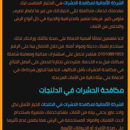
الشركة الألمانية لمكافحة الحشرات
هي الاختيار المناسب ليك.
بنقدملك خدمات متكاملة تلبّي احتياجاتك من غير ما تضطر تصرف
فلوس كتير. فريقنا متميز بالاحترافية والخبرة في كل أنواع الرش
والتخلص من الآفات.
احنا فاهمين تمامًا أهمية الحفاظ على صحة عائلتك وراحتك، لذلك
نستخدم تقنيات حديثة ومواد آمنة. من خلال الاتصال بينا على الرقم
01010891953، هتقدر تحصل على استشارات مجانية ومعاينة شاملة
لمكانك قبل بدء الخدمة. متترددش تختارنا لتحصل على أفضل النتائج
في مكافحة الحشرات بأقل التكاليف. احنا هنا لنكون شركاءك في
الحفاظ على بيئة خالية من الآفات المزعجة.
مكافحة الحشرات في الدلنجات
الشركة الألمانية لمكافحة الحشرات في الدلنجات
الخيار الأمثل لكل
واحد عاوز يحمي بيته من الآفات. بنقدّم خدمات متميزة باستخدام
أحدث التقنيات والمواد المستخدمة في الرش، مما يضمن عدم تأثيرها
على صحة الأفراد أو الحيوانات الأليفة.