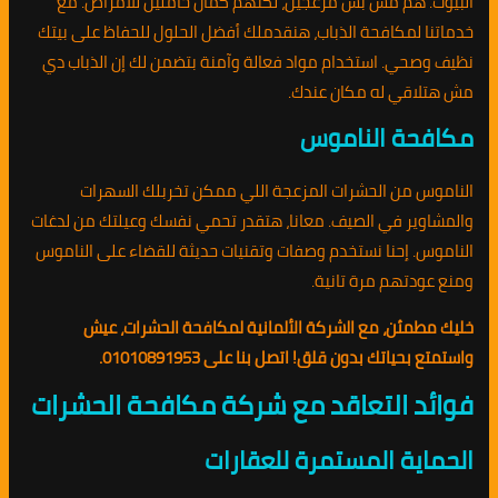
البيوت. هم مش بس مزعجين، لكنهم كمان حاملين للأمراض. مع
خدماتنا لمكافحة الذباب، هنقدملك أفضل الحلول للحفاظ على بيتك
نظيف وصحي. استخدام مواد فعالة وآمنة بتضمن لك إن الذباب دي
مش هتلاقي له مكان عندك.
مكافحة الناموس
الناموس من الحشرات المزعجة اللي ممكن تخربلك السهرات
والمشاوير في الصيف. معانا، هتقدر تحمي نفسك وعيلتك من لدغات
الناموس. إحنا نستخدم وصفات وتقنيات حديثة للقضاء على الناموس
ومنع عودتهم مرة تانية.
خليك مطمئن، مع الشركة الألمانية لمكافحة الحشرات، عيش
واستمتع بحياتك بدون قلق! اتصل بنا على 01010891953.
فوائد التعاقد مع شركة مكافحة الحشرات
الحماية المستمرة للعقارات