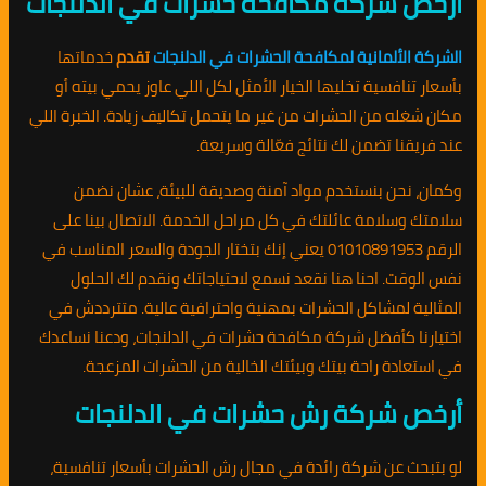
أرخص شركة مكافحة حشرات في الدلنجات
الشركة الألمانية لمكافحة الحشرات في الدلنجات
تقدم
خدماتها
بأسعار تنافسية تخليها الخيار الأمثل لكل اللي عاوز يحمي بيته أو
مكان شغله من الحشرات من غير ما يتحمل تكاليف زيادة. الخبرة اللي
عند فريقنا تضمن لك نتائج فعّالة وسريعة.
وكمان، نحن بنستخدم مواد آمنة وصديقة للبيئة، عشان نضمن
سلامتك وسلامة عائلتك في كل مراحل الخدمة. الاتصال بينا على
الرقم 01010891953 يعني إنك بتختار الجودة والسعر المناسب في
نفس الوقت. احنا هنا نقعد نسمع لاحتياجاتك ونقدم لك الحلول
المثالية لمشاكل الحشرات بمهنية واحترافية عالية. متترددش في
اختيارنا كأفضل شركة مكافحة حشرات في الدلنجات، ودعنا نساعدك
في استعادة راحة بيتك وبيئتك الخالية من الحشرات المزعجة.
أرخص شركة رش حشرات في الدلنجات
لو بتبحث عن شركة رائدة في مجال رش الحشرات بأسعار تنافسية،