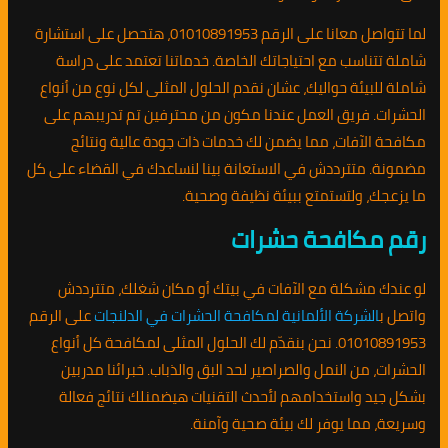
لما تتواصل معانا على الرقم 01010891953، هتحصل على استشارة
شاملة تتناسب مع احتياجاتك الخاصة. خدماتنا تعتمد على دراسة
شاملة للبيئة حواليك، عشان نقدم الحلول المثلى لكل نوع من أنواع
الحشرات. فريق العمل عندنا مكون من محترفين تم تدريبهم على
مكافحة الآفات، مما يضمن لك خدمات ذات جودة عالية ونتائج
مضمونة. متترددش في الاستعانة بينا لنساعدك في القضاء على كل
ما يزعجك، ولتستمتع ببيئة نظيفة وصحية.
رقم مكافحة حشرات
لو عندك مشكلة مع الآفات في بيتك أو مكان شغلك، متترددش
واتصل ب
الشركة الألمانية لمكافحة الحشرات في الدلنجات
على الرقم
01010891953. نحن بنقدّم لك الحلول المثلى لمكافحة كل أنواع
الحشرات، من النمل والصراصير لحد البق والذباب. خبرائنا مدربين
بشكل جيد واستخدامهم لأحدث التقنيات هيضمنلك نتائج فعالة
وسريعة، مما يوفر لك بيئة صحية وآمنة.