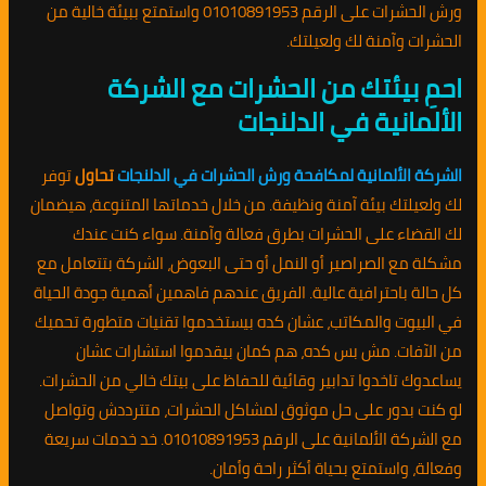
ورش الحشرات على الرقم 01010891953 واستمتع ببيئة خالية من
الحشرات وآمنة لك ولعيلتك.
احمِ بيئتك من الحشرات مع الشركة
الألمانية في الدلنجات
الشركة الألمانية لمكافحة ورش الحشرات في الدلنجات
تحاول
توفر
لك ولعيلتك بيئة آمنة ونظيفة. من خلال خدماتها المتنوعة، هيضمان
لك القضاء على الحشرات بطرق فعالة وآمنة. سواء كنت عندك
مشكلة مع الصراصير أو النمل أو حتى البعوض، الشركة بتتعامل مع
كل حالة باحترافية عالية. الفريق عندهم فاهمين أهمية جودة الحياة
في البيوت والمكاتب، عشان كده بيستخدموا تقنيات متطورة تحميك
من الآفات. مش بس كده، هم كمان بيقدموا استشارات عشان
يساعدوك تاخدوا تدابير وقائية للحفاظ على بيتك خالي من الحشرات.
لو كنت بدور على حل موثوق لمشاكل الحشرات، متترددش وتواصل
مع الشركة الألمانية على الرقم 01010891953. خد خدمات سريعة
وفعالة، واستمتع بحياة أكثر راحة وأمان.