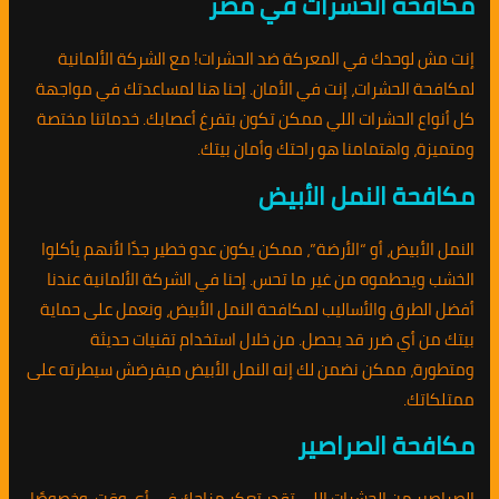
مكافحة الحشرات في مصر
إنت مش لوحدك في المعركة ضد الحشرات! مع الشركة الألمانية
لمكافحة الحشرات، إنت في الأمان. إحنا هنا لمساعدتك في مواجهة
كل أنواع الحشرات اللي ممكن تكون بتفرغ أعصابك. خدماتنا مختصة
ومتميزة، واهتمامنا هو راحتك وأمان بيتك.
مكافحة النمل الأبيض
النمل الأبيض، أو “الأرضة”، ممكن يكون عدو خطير جدًا لأنهم يأكلوا
الخشب ويحطموه من غير ما تحس. إحنا في الشركة الألمانية عندنا
أفضل الطرق والأساليب لمكافحة النمل الأبيض، ونعمل على حماية
بيتك من أي ضرر قد يحصل. من خلال استخدام تقنيات حديثة
ومتطورة، ممكن نضمن لك إنه النمل الأبيض ميفرضش سيطرته على
ممتلكاتك.
مكافحة الصراصير
الصراصير من الحشرات اللي تقدر تعكر مزاجك في أي وقت، وخصوصًا