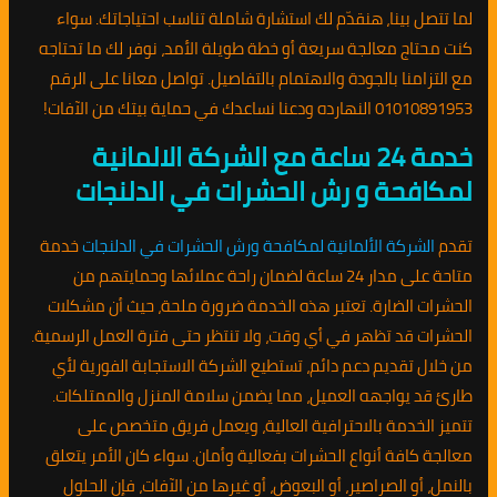
لما تتصل بينا، هنقدّم لك استشارة شاملة تناسب احتياجاتك. سواء
كنت محتاج معالجة سريعة أو خطة طويلة الأمد، نوفر لك ما تحتاجه
مع التزامنا بالجودة والاهتمام بالتفاصيل. تواصل معانا على الرقم
01010891953 النهارده ودعنا نساعدك في حماية بيتك من الآفات!
خدمة 24 ساعة مع الشركة الالمانية
لمكافحة و رش الحشرات في الدلنجات
تقدم
الشركة الألمانية لمكافحة ورش الحشرات في الدلنجات
خدمة
متاحة على مدار 24 ساعة لضمان راحة عملائها وحمايتهم من
الحشرات الضارة. تعتبر هذه الخدمة ضرورة ملحة، حيث أن مشكلات
الحشرات قد تظهر في أي وقت، ولا تنتظر حتى فترة العمل الرسمية.
من خلال تقديم دعم دائم، تستطيع الشركة الاستجابة الفورية لأي
طارئ قد يواجهه العميل، مما يضمن سلامة المنزل والممتلكات.
تتميز الخدمة بالاحترافية العالية، ويعمل فريق متخصص على
معالجة كافة أنواع الحشرات بفعالية وأمان. سواء كان الأمر يتعلق
بالنمل، أو الصراصير، أو البعوض، أو غيرها من الآفات، فإن الحلول