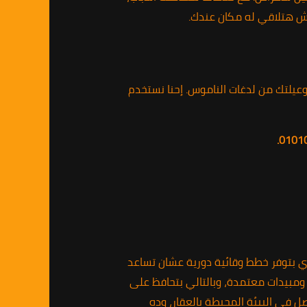
ش هتلاقي له مكان عندك.
يلتك من لدغات الناموس. إحنا نستخدم
ي بتوفر خطط وقائية دورية عشان تساعد
مبيدات معتمدة، وبالتالي بتحافظ على
ل في البيئة المحيطة بالعقار، وده