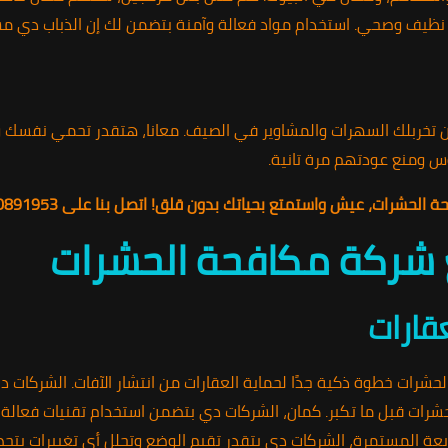
نظيف وصحي. استخدام مواد فعالة وآمنة بتضمن لك إن الذباب دي م
تخربلك السهرات والمشاوير في الصيف. معانا، هتقدر تحمي نفسك وع
س ومنع عودتهم مرة تانية.
شرات، عيش واستمتع بحياتك بدون قلق! اتصل بنا على 01010891953.
ع شركة مكافحة الحشرات
قارات
رات خطوة ذكية جدًا لحماية العقارات من انتشار الآفات. الشركات د
ات قبل ما تكبر. كمان، الشركات دي بتضمن استخدام تقنيات فعالة و
بعة المستمرة، الشركات دي بتقدر تقيم الوضع وتحلل أي تغييرات بتحص