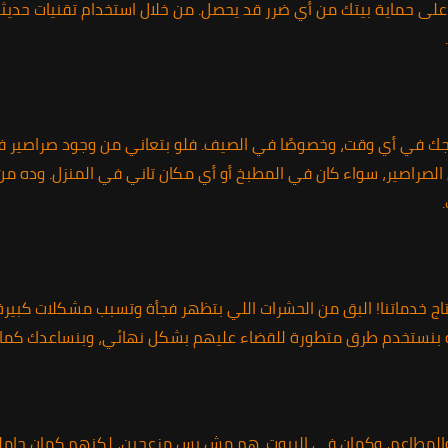
 على حماية بيتك من أي ضرر قد يحصل. من خلال استخدام تقنيات حدي
اجك في أي وقت، وخصوصًا في الصيف. فلو بتعاني من وجود صراصير في 
الصراصير، سواء كان في المطبخ أو أي مكان تاني في المنزل. وده م
 خدماتنا! البق من الحشرات اللي بتظهر فجأة وتسبب مشكلات كبيرة،
انية بنستخدم طرق متطورة للقضاء عليهم بشكل نهائي، وبنساعدك كما
 والمطاعم، وكمان في البيوت. هم مش بس مزعجين، لكنهم كمان حاملين