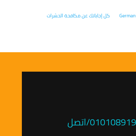
كل إجاباتك عن مكافحة الحشرات
الشركة الالمانية لمكافحة ورش الحشرات فى كفر الزيات 01010891953/اتصل