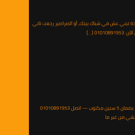
ا النحل شركة مكافحة حشرات تغطي كل مصر بضمان 5 سنين 📞 01010891953 لقيت نحلة قاعدة تبني عش في شباك بيتك، أو الصراصير رجعت تاني
0 […]
📞 01010891953 🐝 استجابة طوارئ نحل في الزمالك — وصول خلال ساعة لقيت خلية نحل ورا الشيش؟ شركة مكافحة النحل في الزمالك بضمان 5 سنين مكتوب — اتصل 01010891953
مشي من غير ما