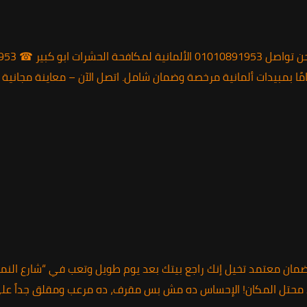
رات والقوارض في أبو كبير بمحافظة الشرقية. خبرة تتجاوز 15 عامًا بمبيدات ألمانية مرخصة وضمان شامل. 
ات فورية في اسيوط 01010891953 خدمة 24 ساعة بضمان معتمد تخيل إنك راجع بيتك بعد يوم طوي
ود محتل المكان! الإحساس ده مش بس مقرف، ده مرعب ومقلق جداً ع