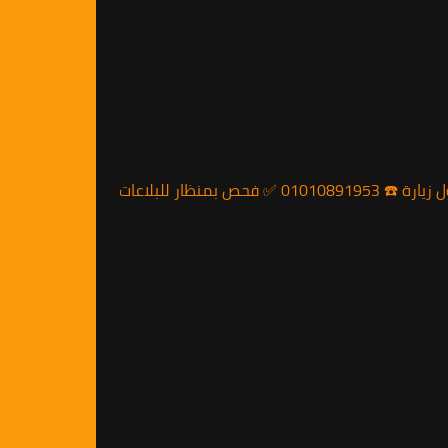
🛡️ ضمان 5 سنين مكتوب — تقرير فحص رسمي مع كل زيارة إبادة صراصير شارع الثورة مصر الجديدة بجل ألماني بدون رائحة.. النتيجة من أول زيارة ☎️ 01010891953 ✅ فحص بمنظار للبلاعات