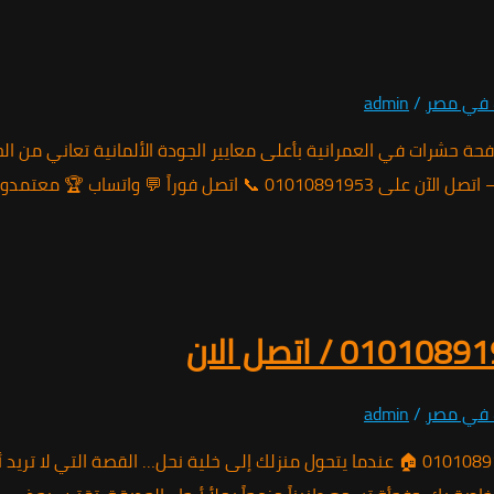
 في مصر
/
admin
سية 📞 01010891953 ⭐ الأول في العمرانية منذ 2010 مكافحة حشرات في العمرانية بأعلى معايير الجودة
 من وزارة الصحة ⚡ استجابة خلال
 في مصر
/
admin
مكافحة النحل في اكتوبر | الحل الألماني الأسرع والأكثر أماناً 📞 01010891953 🏠 عندما يتحول منزل