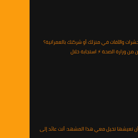
 الألمانية تعاني من الحشرات والآفات في منزلك أو شركتك بالعمرانية؟
ك إلى خلية نحل… القصة التي لا تريد أن تعيشها تخيل معي هذا المشهد: أنت عائد إلى