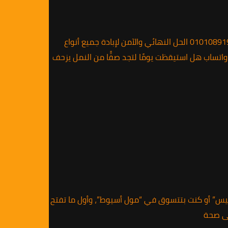
<!doctype html> الألمانية لمكافحة الحشرات الرئيسية خدماتنا من نحن تواصل 01010891953 الألمانية لمكافحة الحشرات ابو كبير ☎ 01010891953 الحل النهائي والآمن لإبادة جميع أنواع
اتصل الآن – معاينة مجانية واتساب هل استيقظت يومًا لتجد صفًّا من النمل يزحف
ل وتعب في “شارع النميس” أو كنت بتتسوق في “مول أسيوط”، وأول ما تفتح
لى صحة