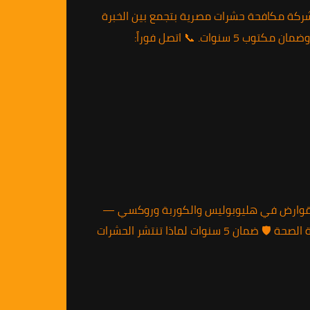
مصرية بتكنولوجيا ألمانية وضمان 5 سنوات 🛡️ بتدور على أفضل شركة مكافحة حشرات مصرية بتجمع بين الخبرة
ت. 📞 اتصل فوراً:
يدة اتصل الآن — 01010891953 إبادة فورية وآمنة للحشرات والقوارض في هليوبوليس والكوربة وروكسي —