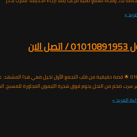
صة بك، وفجأة تسمع طنيناً مزعجاً يملأ أرجاء الحديقة. تقترب بحذر
زيد »
لان
🐝 مكافحة النحل في التجمع الأول | الحل الألماني الآمن 01010891953 🌟 قصة حقيقية من قلب التجمع 
 سرب ضخم من النحل يحوم فوق شجرة الليمون المجاورة للمسبح. الذع
ءة المزيد »