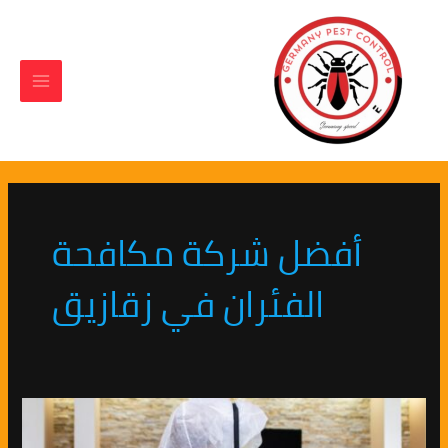
Main
خطي
لى
Menu
لمحتوى
أفضل شركة مكافحة
الفئران في زقازيق
الشركة
الالمانية