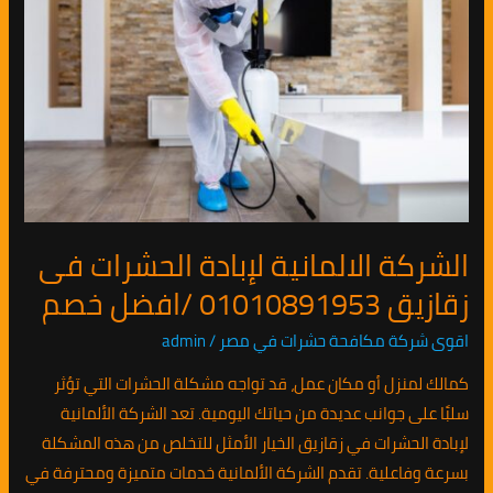
لإبادة
الحشرات
فى
زقازيق
01010891953
/
افضل
خصم
الشركة الالمانية لإبادة الحشرات فى
زقازيق 01010891953 /افضل خصم
اقوى شركة مكافحة حشرات في مصر
/
admin
كمالك لمنزل أو مكان عمل، قد تواجه مشكلة الحشرات التي تؤثر
سلبًا على جوانب عديدة من حياتك اليومية. تعد الشركة الألمانية
لإبادة الحشرات في زقازيق الخيار الأمثل للتخلص من هذه المشكلة
بسرعة وفاعلية. تقدم الشركة الألمانية خدمات متميزة ومحترفة في