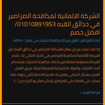
الشركة
الالمانية
الشركة الالمانية لمكافحة الصراصير
لمكافحة
في حدائق القبه 01010891953/
الصراصير
في
افضل خصم
حدائق
ابادة الصراصير
,
اقوى شركة مكافحة حشرات في مصر
/
admin
القبه
01010891953/
إذا كنت تبحث عن حل فعال لمشكلة الصراصير في حدائق القبة، فإن
افضل
الشركة الألمانية لمكافحة الصراصير هي الخيار المثالي لك. تقدم
خصم
الشركة مجموعة شاملة من خدمات مكافحة الحشرات باستخدام
أحدث التقنيات والمواد الكيميائية الصديقة للبيئة. فريق العمل
المدرب بشكل احترافي يضمن لك تقديم الخدمة بأعلى جودة، مما
يساعد على القضاء على الصراصير بشكل فعال ودائم.إحدى […]
قراءة المزيد »