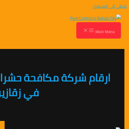
المحتوى
Main M
رقام شركة مكافحة حشرات
في زقازيق