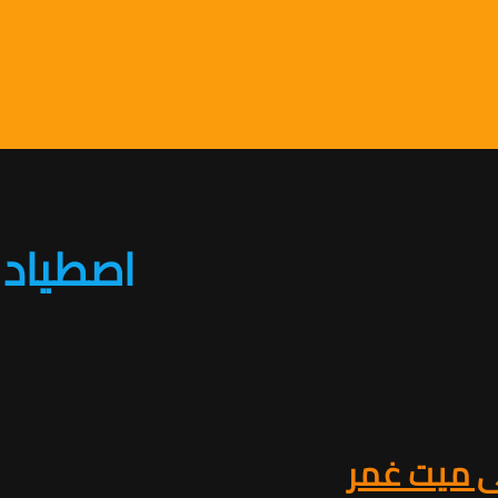
اصطياد 
فى ميت غمر