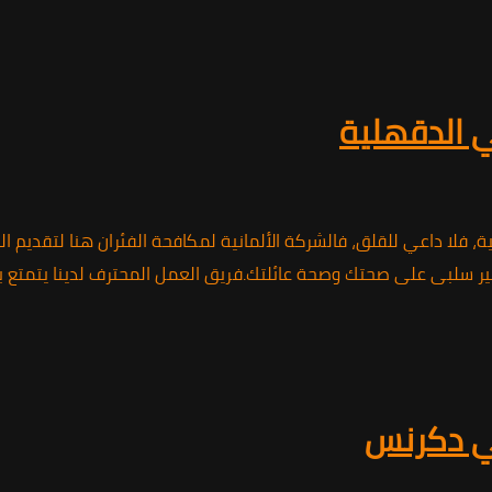
ي الدقهلية
فلا داعي للقلق، فالشركة الألمانية لمكافحة الفئران هنا لتقديم ال
تأثير سلبى على صحتك وصحة عائلتك.فريق العمل المحترف لدينا يتمتع 
في دكرنس