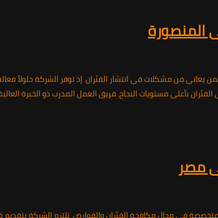
ى المنصورة
ل لمن يعاني من مشكلات في انتشار الفئران. إذ توفر الشركة حلولاً 
الفئران بأعلى مستويات النجاح. فريق العمل المدرب ذو الخبرة العال
فى مصر
لمتخصصة في مجال مكافحة الفئران والقوارض. تلتزم الشركة بتقديم خد